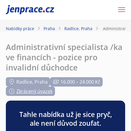
JenPráce.cz
Nabídky práce
Praha
Radlice, Praha
Administrativn
Administrativní specialista /ka
ve financích - pozice pro
invalidní důchodce
Radlice, Praha
16.000 – 24.000 Kč
Zkrácený úvazek
Tahle nabídka už je sice pryč,
ale není důvod zoufat.