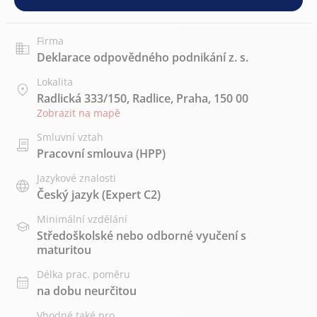
Firma
Deklarace odpovědného podnikání z. s.
Lokalita
Radlická 333/150, Radlice, Praha, 150 00
Zobrazit na mapě
Smluvní vztah
Pracovní smlouva (HPP)
Jazykové znalosti
Český jazyk
(Expert C2)
Minimální vzdělání
Středoškolské nebo odborné vyučení s
maturitou
Délka prac. poměru
na dobu neurčitou
Vhodné také pro