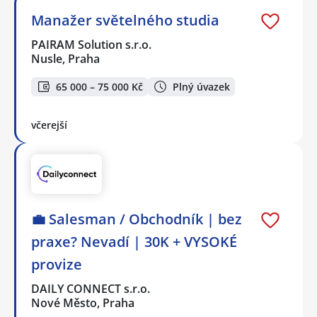
Manažer světelného studia
PAIRAM Solution s.r.o.
Nusle, Praha
65 000 – 75 000 Kč
Plný úvazek
včerejší
💼 Salesman / Obchodník | bez
praxe? Nevadí | 30K + VYSOKÉ
provize
DAILY CONNECT s.r.o.
Nové Město, Praha