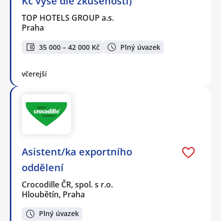
Kč výše dle zkušeností)
TOP HOTELS GROUP a.s.
Praha
35 000 – 42 000 Kč
Plný úvazek
včerejší
Asistent/ka exportního
oddělení
Crocodille ČR, spol. s r.o.
Hloubětín, Praha
Plný úvazek