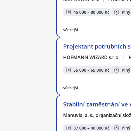
45 000 – 80 000 Kč
Plný
včerejší
Projektant potrubních 
HOFMANN WIZARD s.r.o.
|
55 000 – 65 000 Kč
Plný
včerejší
Stabilní zaměstnání ve 
Manuvia, a. s., organizační slo
37 000 – 40 000 Kč
Plný