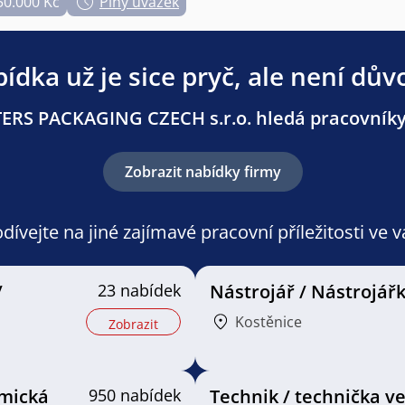
50.000 Kč
Plný úvazek
ídka už je sice pryč, ale není dův
RS PACKAGING CZECH s.r.o. hledá pracovníky i
Zobrazit nabídky firmy
ívejte na jiné zajímavé pracovní příležitosti ve 
/
23 nabídek
Nástrojář / Nástrojář
Kostěnice
Zobrazit
mická
950 nabídek
Technik / technička v