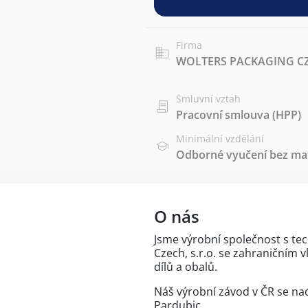
Firma
WOLTERS PACKAGING CZE
Smluvní vztah
Pracovní smlouva (HPP)
Minimální vzdělání
Odborné vyučení bez mat
O nás
Jsme výrobní společnost s t
Czech, s.r.o. se zahraničním 
dílů a obalů.
Náš výrobní závod v ČR se nac
Pardubic.