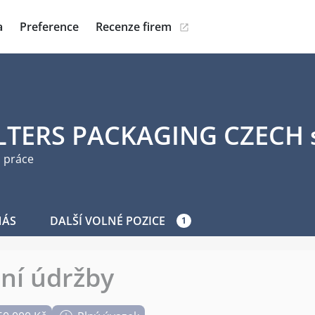
a
Preference
Recenze firem
TERS PACKAGING CZECH s.
 práce
NÁS
DALŠÍ VOLNÉ POZICE
1
jní údržby