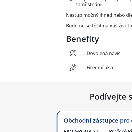
zaměstnání
Nástup možný ihned nebo dl
Budeme se těšit na Váš životo
Benefity
Dovolená navíc
Firemní akce
Podívejte 
Obchodní zástupce pro 
RKO GROUP a.s.
|
Pražské P