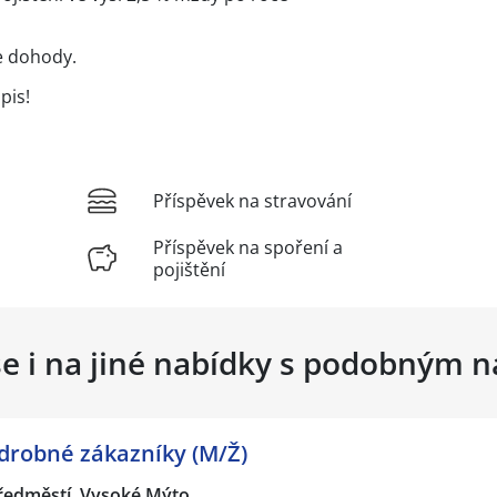
e dohody.
pis!
Příspěvek na stravování
Příspěvek na spoření a
pojištění
se i na jiné nabídky s podobným 
drobné zákazníky (M/Ž)
ředměstí, Vysoké Mýto