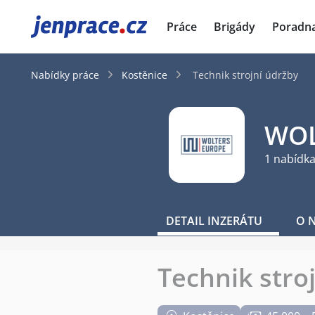
JenPráce.cz
Práce
Brigády
Poradn
Nabídky práce
Kostěnice
Technik strojní údržby
WOL
1 nabídka
DETAIL INZERÁTU
O 
Technik stro