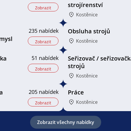
strojírenství
Zobrazit
Kostěnice
235 nabídek
Obsluha strojů
mysl
Kostěnice
Zobrazit
řka
51 nabídek
Seřizovač / seřizovačk
strojů
Zobrazit
Kostěnice
a
205 nabídek
Práce
Kostěnice
Zobrazit
Zobrazit všechny nabídky