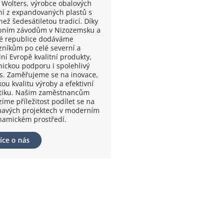
 Wolters, výrobce obalových
ní z expandovaných plastů s
než šedesátiletou tradicí. Díky
bním závodům v Nizozemsku a
é republice dodáváme
zníkům po celé severní a
ní Evropě kvalitní produkty,
nickou podporu i spolehlivý
is. Zaměřujeme se na inovace,
ou kvalitu výroby a efektivní
stiku. Našim zaměstnancům
íme příležitost podílet se na
mavých projektech v moderním
namickém prostředí.
íce o nás