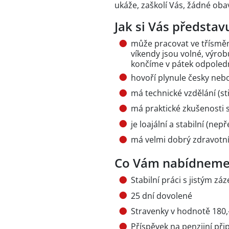
ukáže, zaškolí Vás, žádné oba
Jak si Vás předsta
může pracovat ve třísměn
víkendy jsou volné, výro
končíme v pátek odpoled
hovoří plynule česky neb
má technické vzdělání (st
má praktické zkušenosti s
je loajální a stabilní (n
má velmi dobrý zdravotní s
Co Vám nabídneme
Stabilní práci s jistým z
25 dní dovolené
Stravenky v hodnotě 180,–
Příspěvek na penzijní při