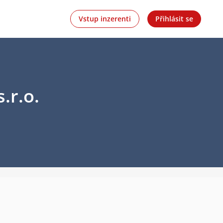
Vstup inzerenti
Přihlásit se
r.o.