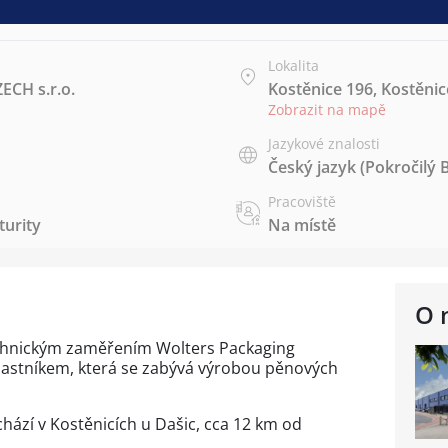
Lokalita
CH s.r.o.
Kostěnice 196, Kostěnic
Zobrazit na mapě
Jazykové znalosti
Český jazyk
(Pokročilý 
Pracoviště
urity
Na místě
O 
echnickým zaměřením Wolters Packaging
vlastníkem, která se zabývá výrobou pěnových
hází v Kostěnicích u Dašic, cca 12 km od