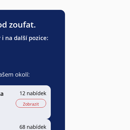
od zoufat.
 na další pozice:
vašem okolí:
ka
12 nabídek
Zobrazit
e
68 nabídek