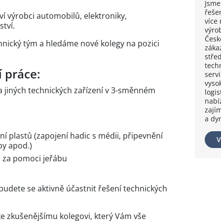
Jsme
řeše
í výrobci automobilů, elektroniky,
více 
tví.
výro
Česk
hnický tým a hledáme nové kolegy na pozici
záka
střed
tech
 práce:
serv
vysok
a jiných technických zařízení v 3-směnném
logi
nabíz
zají
a dy
ní plastů (zapojení hadic s médii, připevnění
V
by apod.)
 za pomoci jeřábu
budete se aktivně účastnit řešení technických
ke zkušenějšímu kolegovi, který Vám vše