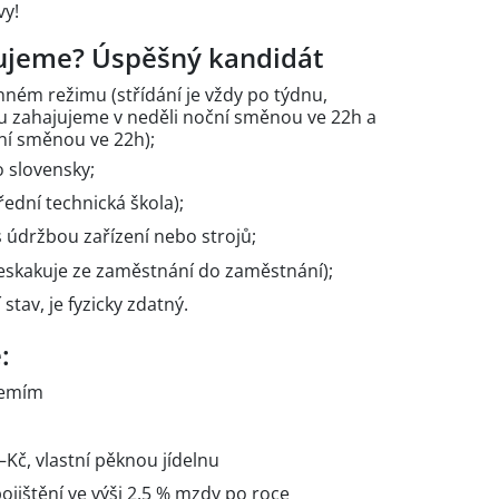
vy!
vujeme? Úspěšný kandidát
ném režimu (střídání je vždy po týdnu,
bu zahajujeme v neděli noční směnou ve 22h a
ní směnou ve 22h);
o slovensky;
řední technická škola);
 údržbou zařízení nebo strojů;
epřeskakuje ze zaměstnání do zaměstnání);
tav, je fyzicky zdatný.
:
ázemím
Kč, vlastní pěknou jídelnu
pojištění ve výši 2,5 % mzdy po roce