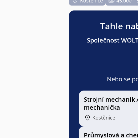
Kostěnice
45.000 – 
Tahle nab
Společnost WOLTE
Nebo se pod
Strojní mechanik 
mechanička
Kostěnice
Průmyslová a che