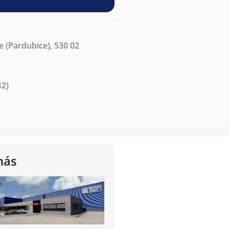
e (Pardubice), 530 02
B2)
nás