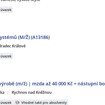
 úvazek
systémů (M/Ž) (A13186)
Hradec Králové
 úvazek
výrobě (m/ž) | mzda až 40 000 Kč + nástupní b
žka
|
Rychnov nad Kněžnou
 úvazek
Vhodné také pro absolventy