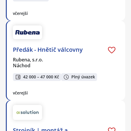
včerejší
Předák - Hnětič válcovny
Rubena, s.r.o.
Náchod
42 000 – 47 000 Kč
Plný úvazek
včerejší
Strojník | montáž a