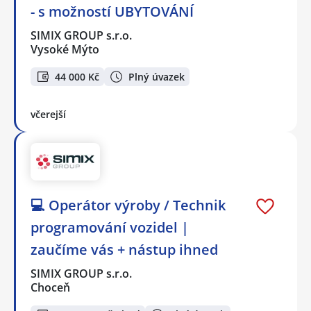
- s možností UBYTOVÁNÍ
SIMIX GROUP s.r.o.
Vysoké Mýto
44 000 Kč
Plný úvazek
včerejší
💻 Operátor výroby / Technik
programování vozidel |
zaučíme vás + nástup ihned
SIMIX GROUP s.r.o.
Choceň