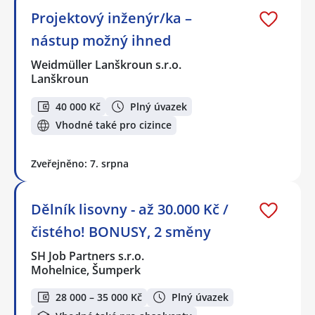
Projektový inženýr/ka –
nástup možný ihned
Weidmüller Lanškroun s.r.o.
Lanškroun
40 000 Kč
Plný úvazek
Vhodné také pro cizince
Zveřejněno: 7. srpna
Dělník lisovny - až 30.000 Kč /
čistého! BONUSY, 2 směny
SH Job Partners s.r.o.
Mohelnice, Šumperk
28 000 – 35 000 Kč
Plný úvazek