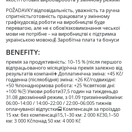
POŽADAVKY:відповідальність, уважність та ручна
спритністьготовність працювати у змінному
графікудосвід роботи на виробництві буде
перевагою, але не є обов’язковимзнання чеської
мови не потрібне – на виробництві є підтримка
українською мовою💰 Заробітна плата та бонуси
BENEFITY:
премія за продуктивність: 10–15 % (після першого
відпрацьованого місяця)річна премія залежно від
результатів компанії➕ Доплатинічна зміна: +45 Kč/
годденна (післяобідня) зміна: +26 Kč/годвихідні:
+50 %понаднормова робота: +25 %святкові дні:
+100 %🕒 Умови роботи37,5 годин на тижденьдо
31.08 двозмінний режим, з 01.09 тризміннийзміни:
06:00–14:00 / 14:00–22:00 / 22:00–06:005 тижнів
оплачуваної відпустки🚍 Компенсація за проїзддо
15 км: без компенсації15,1–30 км: 2 000 Kč30,1–50
км: 3 000 Kčпонад 50 км: 4 000 Kč