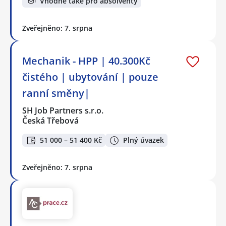
Vhodné také pro absolventy
Zveřejněno: 7. srpna
Mechanik - HPP | 40.300Kč
čistého | ubytování | pouze
ranní směny|
SH Job Partners s.r.o.
Česká Třebová
51 000 – 51 400 Kč
Plný úvazek
Zveřejněno: 7. srpna