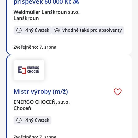
příspěvek 60 000 Kč 💰
Weidmüller Lanškroun s.r.o.
Lanškroun
Plný úvazek
Vhodné také pro absolventy
Zveřejněno: 7. srpna
Mistr výroby (m/ž)
ENERGO CHOCEŇ, s.r.o.
Choceň
Plný úvazek
Zveřejněno: 7. srpna