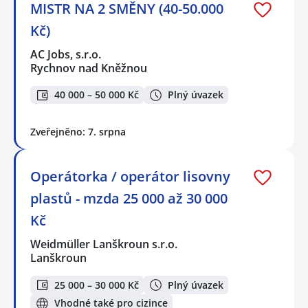
MISTR NA 2 SMĚNY (40-50.000
Kč)
AC Jobs, s.r.o.
Rychnov nad Kněžnou
40 000 – 50 000 Kč
Plný úvazek
Zveřejněno: 7. srpna
Operátorka / operátor lisovny
plastů - mzda 25 000 až 30 000
Kč
Weidmüller Lanškroun s.r.o.
Lanškroun
25 000 – 30 000 Kč
Plný úvazek
Vhodné také pro cizince