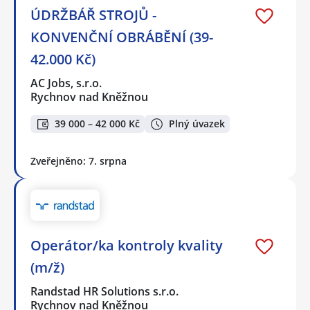
ÚDRŽBÁŘ STROJŮ -
KONVENČNÍ OBRÁBĚNÍ (39-
42.000 Kč)
AC Jobs, s.r.o.
Rychnov nad Kněžnou
39 000 – 42 000 Kč
Plný úvazek
Zveřejněno: 7. srpna
Operátor/ka kontroly kvality
(m/ž)
Randstad HR Solutions s.r.o.
Rychnov nad Kněžnou