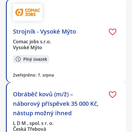
Strojník - Vysoké Mýto
Comac jobs s.r.o.
Vysoké Mýto
Plný úvazek
Zveřejněno: 7. srpna
Obráběč kovů (m/ž) –
náborový příspěvek 35 000 Kč,
nástup možný ihned
L D M , spol. s r. o.
Česká Třebová