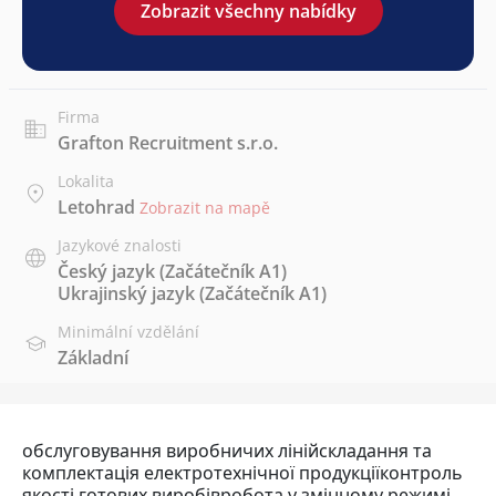
Zobrazit všechny nabídky
Firma
Grafton Recruitment s.r.o.
Lokalita
Letohrad
Zobrazit na mapě
Jazykové znalosti
Český jazyk
(Začátečník A1)
Ukrajinský jazyk
(Začátečník A1)
Minimální vzdělání
Základní
обслуговування виробничих лінійскладання та
комплектація електротехнічної продукціїконтроль
якості готових виробівробота у змінному режимі