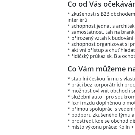
Co od Vás očekává
* zkušenosti s B2B obchodem,
interiérů
* schopnost jednat s architek
* samostatnost, tah na bran
* přirozený vztah k budován
* schopnost organizovat si pr
* aktivní přístup a chuť hledat
* řidičský průkaz sk. B a och
Co Vám můžeme na
* stabilní českou firmu s vla
* práci bez korporátních pro
* možnost ovlivnit obchod i 
* služební auto i pro soukrom
* fixní mzdu doplněnou o mo
* přímou spolupráci s vedení
* podporu zkušeného týmu a
* prostředí, kde se obchod dě
* místo výkonu práce: Kolín +