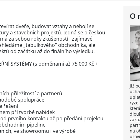
O 
evírat dveře, budovat vztahy a nebojí se
ury a stavebních projektů. Jedná se o českou
á má za sebou roky zkušeností i zajímavé
 Nehledáme „tabulkového“ obchodníka, ale
ektů od začátku až do finálního výsledku.
NÍ SYSTÉMY (s odměnami až 75 000 Kč +
Již 
ucha
ch příležitostí a partnerů
upla
ouhodobé spolupráce
ryze
e řešení
kter
mem při tvorbě nabídek
dlou
od prvního kontaktu až po předání projektu
záka
 obchodním pipeline
part
náních, ve showroomu i ve výrobě
na o
úrov