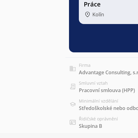
Práce
Kolín
Firma
Advantage Consulting, s.r
Smluvní vztah
Pracovní smlouva (HPP)
Minimální vzdělání
Středoškolské nebo odbo
Řidičské oprávnění
Skupina B