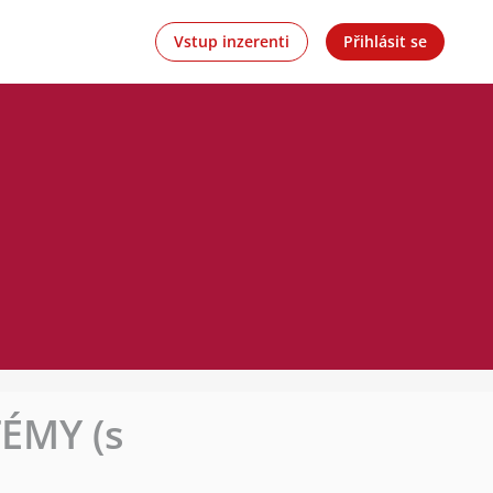
Vstup inzerenti
Přihlásit se
ÉMY (s