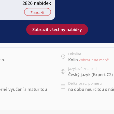
2826 nabídek
Zobrazit
Zobrazit všechny nabídky
Lokalita
.o.
Kolín
Zobrazit na mapě
Jazykové znalosti
Český jazyk
(Expert C2)
Délka prac. poměru
rné vyučení s maturitou
na dobu neurčitou s 