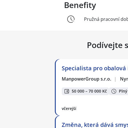
Benefity
Pružná pracovní do
Podívejte 
Specialista pro obalová
ManpowerGroup s.r.o.
|
Ny
50 000 – 70 000 Kč
Plný
včerejší
Změna, která dává smysl