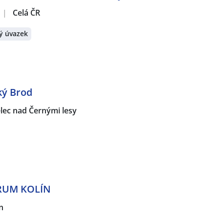
|
Celá ČR
ý úvazek
ký Brod
lec nad Černými lesy
URUM KOLÍN
n