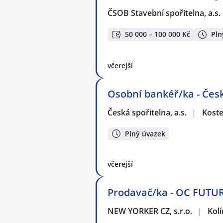
ČSOB Stavební spořitelna, a.s.
50 000 – 100 000 Kč
Pln
včerejší
Osobní bankéř/ka - Čes
Česká spořitelna, a.s.
|
Koste
Plný úvazek
včerejší
Prodavač/ka - OC FUT
NEW YORKER CZ, s.r.o.
|
Kolí