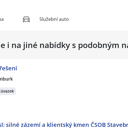
ba
Služební auto
se i na jiné nabídky s podobným 
 řešení
mburk
 úvazek
: silné zázemí a klientský kmen ČSOB Stavebn