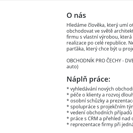
O nás
Hledáme člověka, který umí ot
obchodovat ve světě architekt
firmu s vlastní výrobou, kter
realizace po celé republice.
parťáka, který chce být u proj
OBCHODNÍK PRO ČECHY - DVEŘ
auto)
Náplň práce:
* vyhledávání nových obchodní
* péče o klienty a rozvoj dl
* osobní schůzky a prezentac
* spolupráce s projekčním tý
* vedení obchodních případů 
* práce s CRM a přehled nad
* reprezentace firmy při jed