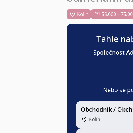
Kolín
55.000 – 75.00
Tahle nab
Společnost Adv
Nebo se pod
Obchodník / Obch
Kolín