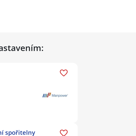
nastavením:
í spořitelny