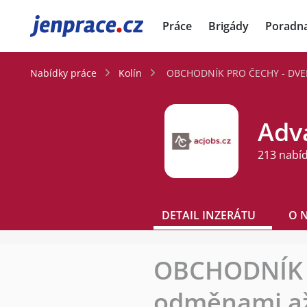
JenPráce.cz
Práce
Brigády
Poradn
Nabídky práce
Kolín
OBCHODNÍK PRO ČECHY - DVEŘN
Adva
213 nabí
DETAIL INZERÁTU
O 
OBCHODNÍK P
odměnami až 