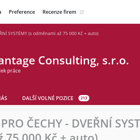
a
Preference
Recenze firem
Í SYSTÉMY (s odměnami až 75 000 Kč + auto)
ntage Consulting, s.r.o.
dek práce
NÁS
DALŠÍ VOLNÉ POZICE
213
RO ČECHY - DVEŘNÍ SYST
75 000 Kč + auto)