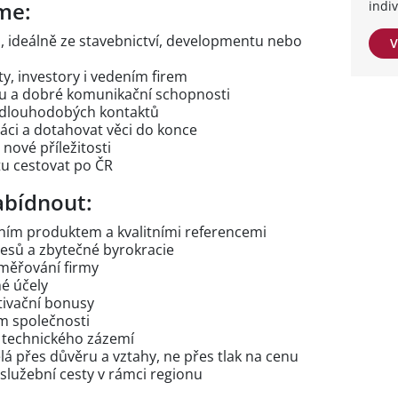
me:
indi
 ideálně ze stavebnictví, developmentu nebo
V
ty, investory i vedením firem
ku a dobré komunikační schopnosti
í dlouhodobých kontaktů
áci a dotahovat věci do konce
 nové příležitosti
otu cestovat po ČR
bídnout:
stním produktem a kvalitními referencemi
cesů a zbytečné byrokracie
směřování firmy
é účely
tivační bonusy
m společnosti
 technického zázemí
lá přes důvěru a vztahy, ne přes tlak na cenu
 služební cesty v rámci regionu