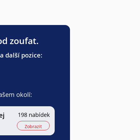
od zoufat.
a další pozice:
vašem okolí:
ej
198 nabídek
Zobrazit