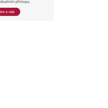
viduálním přístupu.
íce o nás