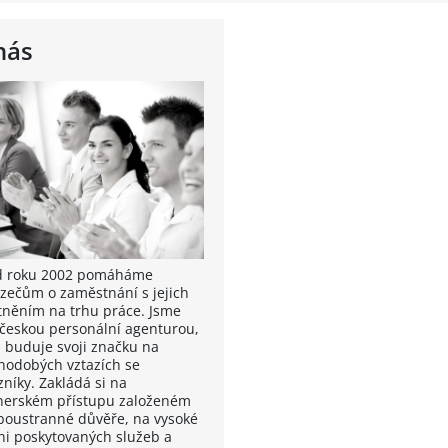
nás
od roku 2002 pomáháme
zečům o zaměstnání s jejich
tněním na trhu práce. Jsme
 českou personální agenturou,
á buduje svoji značku na
hodobých vztazích se
zníky. Zakládá si na
nerském přístupu založeném
boustranné důvěře, na vysoké
ni poskytovaných služeb a