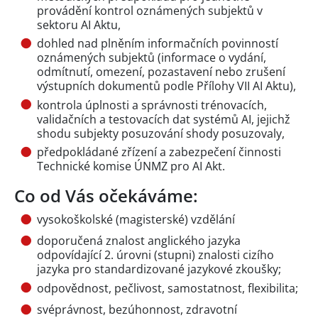
provádění kontrol oznámených subjektů v
sektoru AI Aktu,
dohled nad plněním informačních povinností
oznámených subjektů (informace o vydání,
odmítnutí, omezení, pozastavení nebo zrušení
výstupních dokumentů podle Přílohy VII AI Aktu),
kontrola úplnosti a správnosti trénovacích,
validačních a testovacích dat systémů AI, jejichž
shodu subjekty posuzování shody posuzovaly,
předpokládané zřízení a zabezpečení činnosti
Technické komise ÚNMZ pro AI Akt.
Co od Vás očekáváme:
vysokoškolské (magisterské) vzdělání
doporučená znalost anglického jazyka
odpovídající 2. úrovni (stupni) znalosti cizího
jazyka pro standardizované jazykové zkoušky;
odpovědnost, pečlivost, samostatnost, flexibilita;
svéprávnost, bezúhonnost, zdravotní