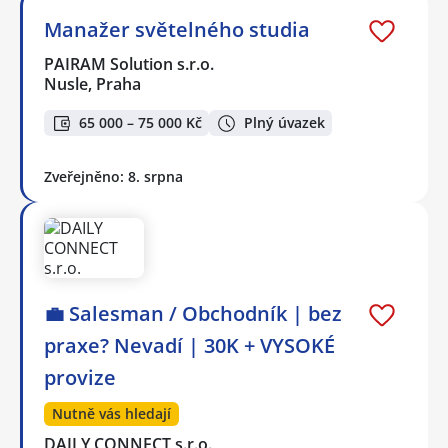
Manažer světelného studia
PAIRAM Solution s.r.o.
Nusle, Praha
65 000 – 75 000 Kč
Plný úvazek
Zveřejněno: 8. srpna
💼 Salesman / Obchodník | bez
praxe? Nevadí | 30K + VYSOKÉ
provize
Nutně vás hledají
DAILY CONNECT s.r.o.