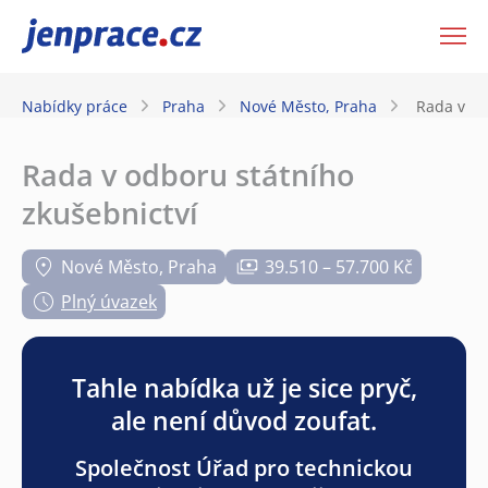
JenPráce.cz
Nabídky práce
Praha
Nové Město, Praha
Rada v od
Rada v odboru státního
zkušebnictví
Nové Město, Praha
39.510 – 57.700 Kč
Plný úvazek
Tahle nabídka už je sice pryč,
ale není důvod zoufat.
Společnost Úřad pro technickou