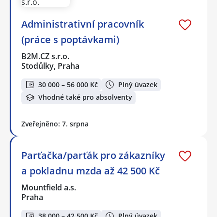
Administrativní pracovník
(práce s poptávkami)
B2M.CZ s.r.o.
Stodůlky, Praha
30 000 – 56 000 Kč
Plný úvazek
Vhodné také pro absolventy
Zveřejněno: 7. srpna
Parťačka/parťák pro zákazníky
a pokladnu mzda až 42 500 Kč
Mountfield a.s.
Praha
38 000 – 42 500 Kč
Plný úvazek