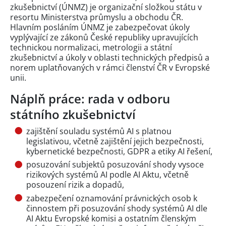
zkušebnictví (ÚNMZ) je organizační složkou státu v
resortu Ministerstva průmyslu a obchodu ČR.
Hlavním posláním ÚNMZ je zabezpečovat úkoly
vyplývající ze zákonů České republiky upravujících
technickou normalizaci, metrologii a státní
zkušebnictví a úkoly v oblasti technických předpisů a
norem uplatňovaných v rámci členství ČR v Evropské
unii.
Náplň práce: rada v odboru
státního zkušebnictví
zajištění souladu systémů AI s platnou
legislativou, včetně zajištění jejich bezpečnosti,
kybernetické bezpečnosti, GDPR a etiky AI řešení,
posuzování subjektů posuzování shody vysoce
rizikových systémů AI podle AI Aktu, včetně
posouzení rizik a dopadů,
zabezpečení oznamování právnických osob k
činnostem při posuzování shody systémů AI dle
AI Aktu Evropské komisi a ostatním členským