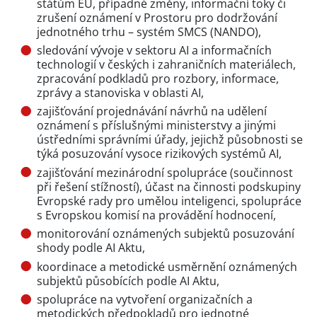
státům EU, případné změny, informační toky či
zrušení oznámení v Prostoru pro dodržování
jednotného trhu – systém SMCS (NANDO),
sledování vývoje v sektoru AI a informačních
technologií v českých i zahraničních materiálech,
zpracování podkladů pro rozbory, informace,
zprávy a stanoviska v oblasti AI,
zajišťování projednávání návrhů na udělení
oznámení s příslušnými ministerstvy a jinými
ústředními správními úřady, jejichž působnosti se
týká posuzování vysoce rizikových systémů AI,
zajišťování mezinárodní spolupráce (součinnost
při řešení stížností), účast na činnosti podskupiny
Evropské rady pro umělou inteligenci, spolupráce
s Evropskou komisí na provádění hodnocení,
monitorování oznámených subjektů posuzování
shody podle AI Aktu,
koordinace a metodické usměrnění oznámených
subjektů působících podle AI Aktu,
spolupráce na vytvoření organizačních a
metodických předpokladů pro jednotné