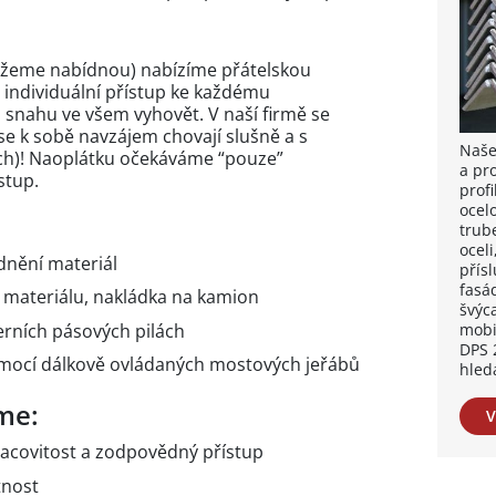
ůžeme nabídnou) nabízíme přátelskou
 individuální přístup ke každému
 snahu ve všem vyhovět. V naší firmě se
se k sobě navzájem chovají slušně a s
Naše
ch)! Naoplátku očekáváme “pouze”
a pr
stup.
profi
ocel
trub
oceli
dnění materiál
přísl
fasá
 materiálu, nakládka na kamion
švýc
rních pásových pilách
mobi
DPS 
mocí dálkově ovládaných mostových jeřábů
hled
me:
V
pracovitost a zodpovědný přístup
tnost