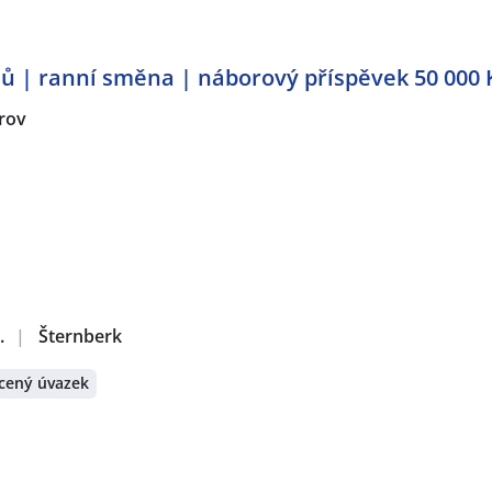
jů | ranní směna | náborový příspěvek 50 000 
rov
.
|
Šternberk
cený úvazek