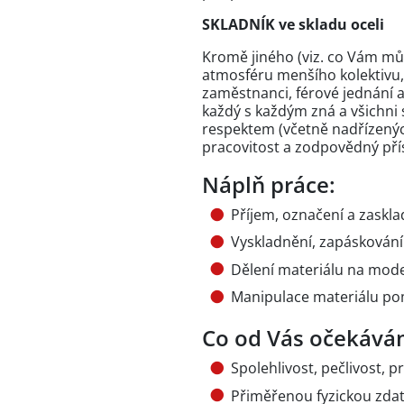
SKLADNÍK ve skladu oceli
Kromě jiného (viz. co Vám m
atmosféru menšího kolektivu,
zaměstnanci, férové jednání a
každý s každým zná a všichni 
respektem (včetně nadřízený
pracovitost a zodpovědný pří
Náplň práce:
Příjem, označení a zaskla
Vyskladnění, zapáskování
Dělení materiálu na mode
Manipulace materiálu po
Co od Vás očekává
Spolehlivost, pečlivost, 
Přiměřenou fyzickou zda