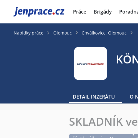
JenPráce.cz
Práce
Brigády
Poradn
Nabídky práce
Olomouc
Chválkovice, Olomouc
KÖN
DETAIL INZERÁTU
O 
SKLADNÍK ve