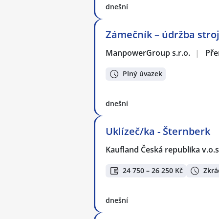
dnešní
Zámečník – údržba stro
ManpowerGroup s.r.o.
|
Pře
Plný úvazek
dnešní
Uklízeč/ka - Šternberk
Kaufland Česká republika v.o.s
24 750 – 26 250 Kč
Zkrá
dnešní