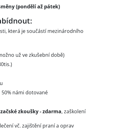
směny (pondělí až pátek)
bídnout:
osti, která je součástí mezinárodního
(možno už ve zkušební době)
0tis.)
tu
 z 50% námi dotované
azačské zkoušky - zdarma
, zaškolení
ečení vč. zajištění praní a oprav