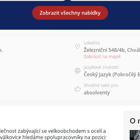
Zobrazit všechny nabídky
Lokalita
o.
Železniční 548/4b, Chvá
Zobrazit na mapě
Jazykové znalosti
Český jazyk
(Pokročilý 
Vhodné také pro
absolventy
O 
ečnost zabývající se velkoobchodem s ocelí a
válkovice hledáme spolupracovníky na pozici: