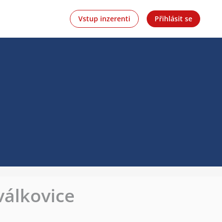
Vstup inzerenti
Přihlásit se
válkovice