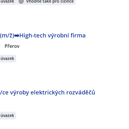
 úvazek
Vhodné také pro cizince
(m/ž)➡️High-tech výrobní firma
|
Přerov
 úvazek
/ce výroby elektrických rozváděčů
 úvazek