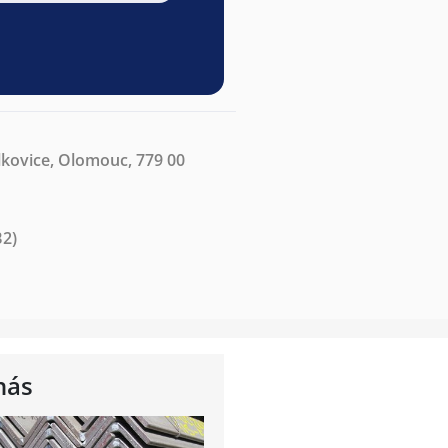
lkovice, Olomouc, 779 00
B2)
nás