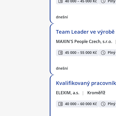
40 000 – 45 000 Kč
Plný
dnešní
Team Leader ve výrobě 
MAXIN'S People Czech, s.r.o.
45 000 – 55 000 Kč
Plný
dnešní
Kvalifikovaný pracovník
ELEXIM, a.s.
|
Kroměříž
40 000 – 60 000 Kč
Plný