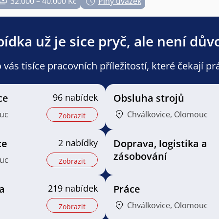
32.000 – 40.000 Kč
Plný úvazek
ídka už je sice pryč, ale není dův
ás tisíce pracovních příležitostí, které čekají pr
ce
96 nabídek
Obsluha strojů
ouc
Chválkovice, Olomouc
Zobrazit
ce
2 nabídky
Doprava, logistika a
zásobování
ouc
Zobrazit
a
219 nabídek
Práce
Chválkovice, Olomouc
Zobrazit