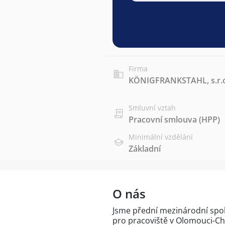
Firma
KÖNIGFRANKSTAHL, s.r.
Smluvní vztah
Pracovní smlouva (HPP)
Minimální vzdělání
Základní
O nás
Jsme přední mezinárodní spol
pro pracoviště v Olomouci-Ch