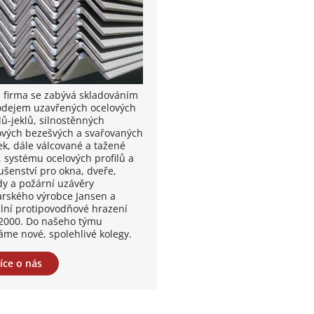
 firma se zabývá skladováním
odejem uzavřených ocelových
lů-jeklů, silnostěnných
ových bezešvých a svařovaných
ek, dále válcované a tažené
, systému ocelových profilů a
ušenství pro okna, dveře,
dy a požární uzávěry
arského výrobce Jansen a
lní protipovodňové hrazení
2000. Do našeho týmu
áme nové, spolehlivé kolegy.
íce o nás