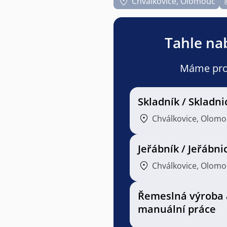
Chválkovice, Olomouc
Tahle nab
Máme pro v
Skladník / Skladni
Chválkovice, Olom
Jeřábník / Jeřábni
Chválkovice, Olom
Řemeslná výroba 
manuální práce