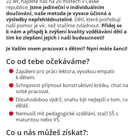
22 let, najdete nás na 20 místech v České
republice.
Jsme jedineční v individuálním
doučování, naše metoda je vysoce účinná a
výsledky nepřehlédnutelné
. Dětí, které potřebují
naší pomoc je víc, než stačíme zvládnout.
Přidej se
k nám a přispěj k zvýšení kvality vzdělávání dětí a
tím ke zlepšení jejich i naší budoucnosti!
Je Vaším snem pracovat s dětmi? Nyní máte šanci!
Co od tebe očekáváme?
Zapálení pro práci lektora, vysokou empatii
k dětem.
Schopnost přijmout konstruktivní kritiku, chuť na
sobě pracovat.
Dlouhodobou výdrž, snahu být nejlepší v tom, co
děláš.
Nemusíš mít pedagogické vzdělání, stačí SŠ s
maturitou nebo VŠ.
Co u nás můžeš získat?: