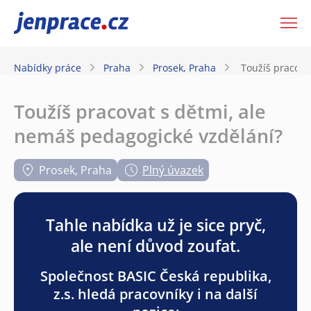
JenPráce.cz
Nabídky práce
Praha
Prosek, Praha
Toužíš pracova
Toužíš pracovat s dětmi, ale
nemáš pedagogické vzdělání?
Prosek, Praha
Plný úvazek
Tahle nabídka už je sice pryč,
ale není důvod zoufat.
Společnost BASIC Česká republika,
z.s. hledá pracovníky i na další