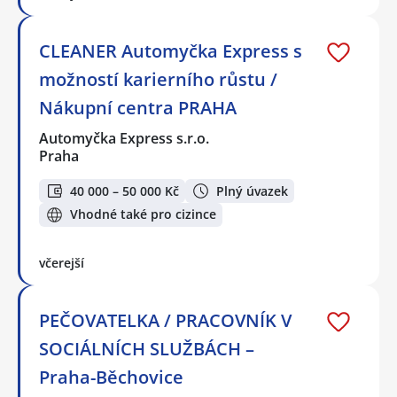
CLEANER Automyčka Express s
možností karierního růstu /
Nákupní centra PRAHA
Automyčka Express s.r.o.
Praha
40 000 – 50 000 Kč
Plný úvazek
Vhodné také pro cizince
včerejší
PEČOVATELKA / PRACOVNÍK V
SOCIÁLNÍCH SLUŽBÁCH –
Praha-Běchovice