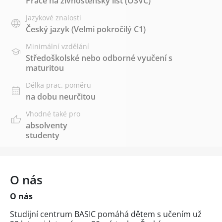
Práce na živnostenský list (OSVČ)
Jazykové znalosti
Český jazyk
(Velmi pokročilý C1)
Minimální vzdělání
Středoškolské nebo odborné vyučení s
maturitou
Délka prac. poměru
na dobu neurčitou
Vhodné také pro
absolventy
studenty
O nás
O nás
Studijní centrum BASIC pomáhá dětem s učením už