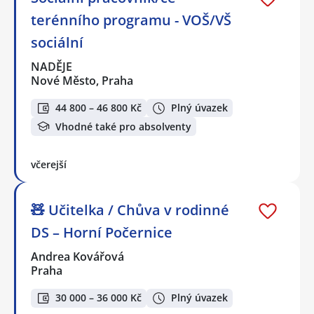
terénního programu - VOŠ/VŠ
sociální
NADĚJE
Nové Město, Praha
44 800 – 46 800 Kč
Plný úvazek
Vhodné také pro absolventy
včerejší
🧸 Učitelka / Chůva v rodinné
DS – Horní Počernice
Andrea Kovářová
Praha
30 000 – 36 000 Kč
Plný úvazek