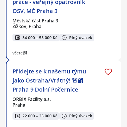
práce - veřejný opatrovník
OSV, MČ Praha 3
Městská část Praha 3
Žižkov, Praha
34 000 – 55 000 Kč
Plný úvazek
včerejší
Přidejte se k našemu týmu
jako Ostraha/Vrátný! 🚨🔐
Praha 9 Dolní Počernice
ORBIX Facility a.s.
Praha
22 000 – 25 000 Kč
Plný úvazek