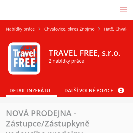
JenPráce.cz
Nabídky práce
Chvalovice, okres Znojmo
Hatě, Chvalovi
TRAVEL FREE, s.r.o.
2 nabídky práce
DETAIL INZERÁTU
DALŠÍ VOLNÉ POZICE
2
NOVÁ PRODEJNA -
Zástupce/Zástupkyně