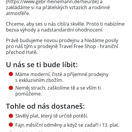
(https://www.gebr-heinemann.de/heu/de) a
zakládáme si na přátelských vztazích a rodinné
atmosféře.
Chceme, aby ses u nás cítil/a skvěle. Proto ti nabízíme
bezva výhody a nadstandardní ohodnocení.
Právě budujeme novou prodejnu a hledáme posily
pro náš tým v prodejně Travel Free Shop - hraniční
přechod Hatě.
U nás se ti bude líbit:
Máme moderní, čisté a příjemné prodejny
s exkluzivním zbožím.
Neměj strach, zaškolíme tě a se vším ti
pomůžeme.
Tohle od nás dostaneš:
Skvělý plat, který tě určitě potěší.
Fajn měsíční odměny a když se zadaří i 13. plat.