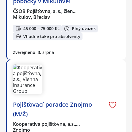
pobočky v Mikulově!
ČSOB Pojišťovna, a. s., člen…
Mikulov, Břeclav
45 000 – 75 000 Kč
Plný úvazek
Vhodné také pro absolventy
Zveřejněno: 3. srpna
Pojišťovací poradce Znojmo
(M/Ž)
Kooperativa pojišťovna, a.s.,…
Znojmo