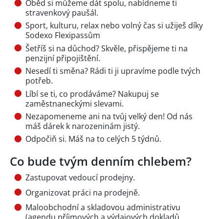
Oběd si můžeme dát spolu, nabídneme ti
stravenkový paušál.
Sport, kulturu, relax nebo volný čas si užiješ díky
Sodexo Flexipassům
Šetříš si na důchod? Skvěle, přispějeme ti na
penzijní připojištění.
Nesedí ti směna? Rádi ti ji upravíme podle tvých
potřeb.
Líbí se ti, co prodáváme? Nakupuj se
zaměstnaneckými slevami.
Nezapomeneme ani na tvůj velký den! Od nás
máš dárek k narozeninám jistý.
Odpočiň si. Máš na to celých 5 týdnů.
Co bude tvým denním chlebem?
Zastupovat vedoucí prodejny.
Organizovat práci na prodejně.
Maloobchodní a skladovou administrativu
(agendu příjmových a výdajových dokladů,