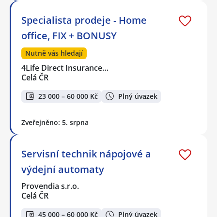
Specialista prodeje - Home
office, FIX + BONUSY
Nutně vás hledají
4Life Direct Insurance…
Celá ČR
23 000 – 60 000 Kč
Plný úvazek
Zveřejněno: 5. srpna
Servisní technik nápojové a
výdejní automaty
Provendia s.r.o.
Celá ČR
45 000 – 60 000 Kč
Plný úvazek