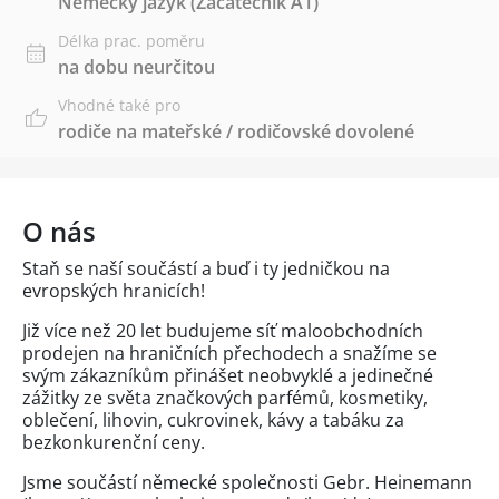
Německý jazyk
(Začátečník A1)
Délka prac. poměru
na dobu neurčitou
Vhodné také pro
rodiče na mateřské / rodičovské dovolené
O nás
Staň se naší součástí a buď i ty jedničkou na
evropských hranicích!
Již více než 20 let budujeme síť maloobchodních
prodejen na hraničních přechodech a snažíme se
svým zákazníkům přinášet neobvyklé a jedinečné
zážitky ze světa značkových parfémů, kosmetiky,
oblečení, lihovin, cukrovinek, kávy a tabáku za
bezkonkurenční ceny.
Jsme součástí německé společnosti Gebr. Heinemann