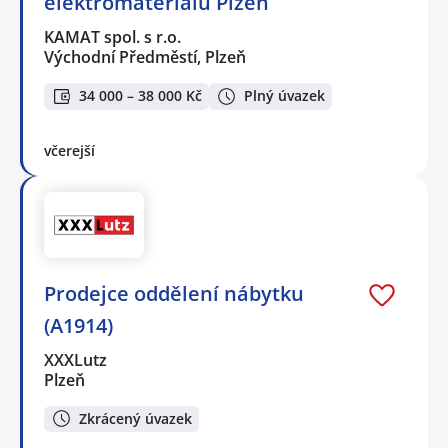
elektromateriálu Plzeň
KAMAT spol. s r.o.
Východní Předměstí, Plzeň
34 000 – 38 000 Kč
Plný úvazek
včerejší
Prodejce oddělení nábytku
(A1914)
XXXLutz
Plzeň
Zkrácený úvazek