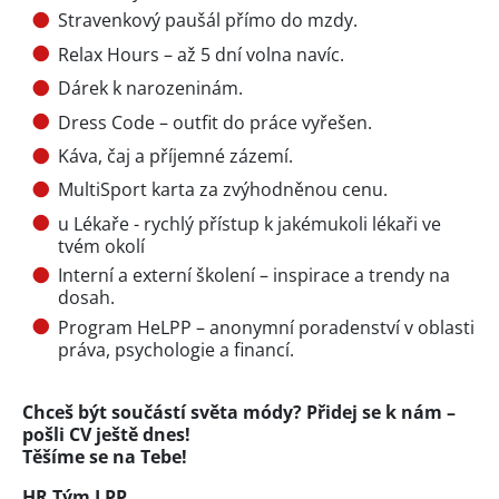
Stravenkový paušál přímo do mzdy.
Relax Hours – až 5 dní volna navíc.
Dárek k narozeninám.
Dress Code – outfit do práce vyřešen.
Káva, čaj a příjemné zázemí.
MultiSport karta za zvýhodněnou cenu.
u Lékaře - rychlý přístup k jakémukoli lékaři ve
tvém okolí
Interní a externí školení – inspirace a trendy na
dosah.
Program HeLPP – anonymní poradenství v oblasti
práva, psychologie a financí.
Chceš být součástí světa módy? Přidej se k nám –
pošli CV ještě dnes!
Těšíme se na Tebe!
HR Tým LPP