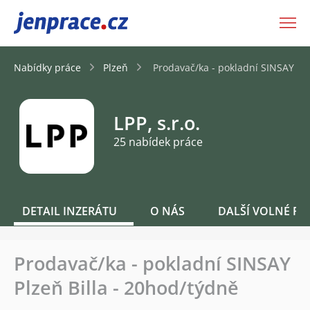
JenPráce.cz
Nabídky práce
Plzeň
Prodavač/ka - pokladní SINSAY Plz
LPP, s.r.o.
25 nabídek práce
DETAIL INZERÁTU
O NÁS
DALŠÍ VOLNÉ PO
Prodavač/ka - pokladní SINSAY
Plzeň Billa - 20hod/týdně