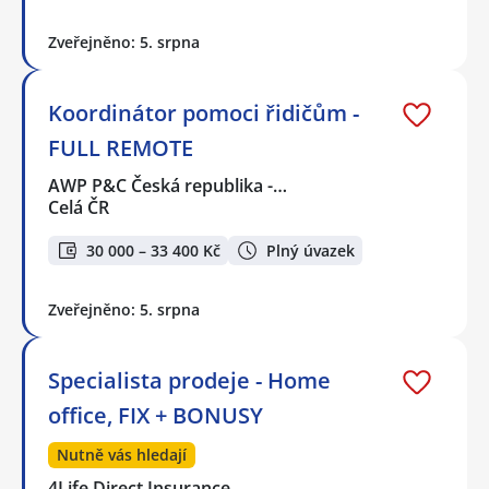
Zveřejněno: 5. srpna
Koordinátor pomoci řidičům -
FULL REMOTE
AWP P&C Česká republika -…
Celá ČR
30 000 – 33 400 Kč
Plný úvazek
Zveřejněno: 5. srpna
Specialista prodeje - Home
office, FIX + BONUSY
Nutně vás hledají
4Life Direct Insurance…