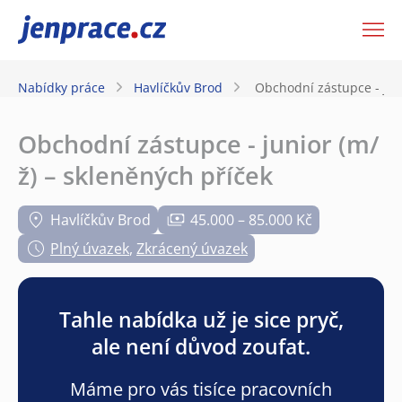
JenPráce.cz
Nabídky práce
Havlíčkův Brod
Obchodní zástupce - juni
Obchodní zástupce - junior (m/
ž) – skleněných příček
Havlíčkův Brod
45.000 – 85.000 Kč
Plný úvazek
,
Zkrácený úvazek
Tahle nabídka už je sice pryč,
ale není důvod zoufat.
Máme pro vás tisíce pracovních