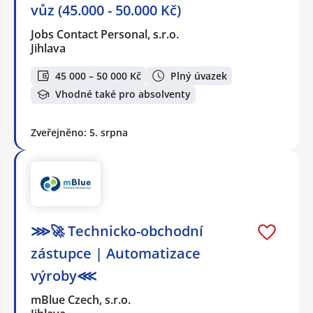
vůz (45.000 - 50.000 Kč)
Jobs Contact Personal, s.r.o.
Jihlava
45 000 – 50 000 Kč
Plný úvazek
Vhodné také pro absolventy
Zveřejněno: 5. srpna
⋙🚀 Technicko-obchodní
zástupce | Automatizace
výroby⋘
mBlue Czech, s.r.o.