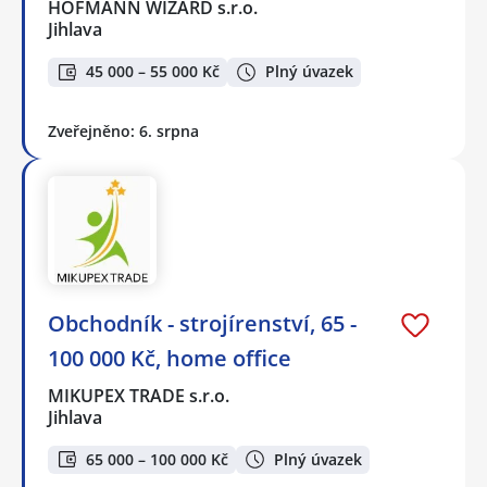
HOFMANN WIZARD s.r.o.
Jihlava
45 000 – 55 000 Kč
Plný úvazek
Zveřejněno: 6. srpna
Obchodník - strojírenství, 65 -
100 000 Kč, home office
MIKUPEX TRADE s.r.o.
Jihlava
65 000 – 100 000 Kč
Plný úvazek