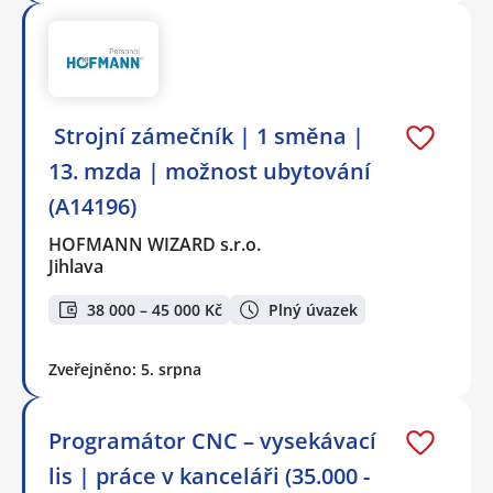
️ Strojní zámečník | 1 směna |
13. mzda | možnost ubytování
(A14196)
HOFMANN WIZARD s.r.o.
Jihlava
38 000 – 45 000 Kč
Plný úvazek
Zveřejněno: 5. srpna
Programátor CNC – vysekávací
lis | práce v kanceláři (35.000 -