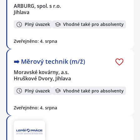
ARBURG, spol. s r.o.
Jihlava
Plný úvazek
Vhodné také pro absolventy
Zveřejněno: 4. srpna
➡️​ Měrový technik (m/ž)
Moravské kovárny, a.s.
Hruškové Dvory, Jihlava
Plný úvazek
Vhodné také pro absolventy
Zveřejněno: 4. srpna