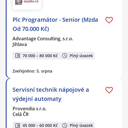
Plc Programátor - Senior (Mzda
Od 70.000 Kč)
Advantage Consulting, s.r.o.
Jihlava
70 000 – 80 000 Kč
Plný úvazek
Zveřejněno: 5. srpna
Servisní technik nápojové a
výdejní automaty
Provendia s.r.o.
Celá ČR
45 000 – 60 000 Kč
Plný úvazek