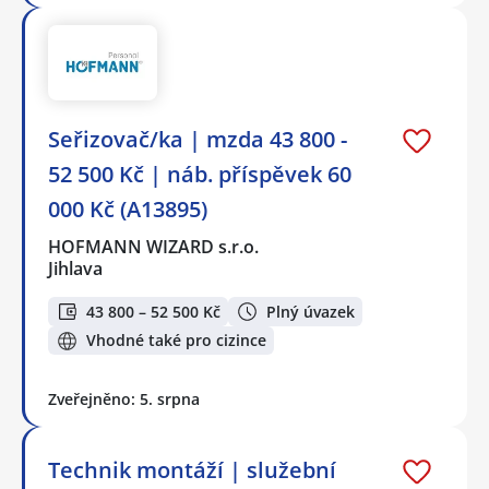
Seřizovač/ka | mzda 43 800 -
52 500 Kč | náb. příspěvek 60
000 Kč (A13895)
HOFMANN WIZARD s.r.o.
Jihlava
43 800 – 52 500 Kč
Plný úvazek
Vhodné také pro cizince
Zveřejněno: 5. srpna
Technik montáží | služební