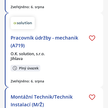
Zveřejněno: 6. srpna
Pracovník údržby - mechanik
(A719)
O.K. solution, s.r.o.
Jihlava
Plný úvazek
Zveřejněno: 6. srpna
Montážní Technik/Technik
Instalací (M/Ž)