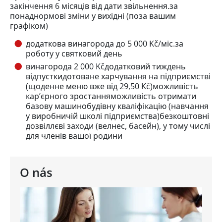
закінчення 6 місяців від дати звільнення.за
понаднормові зміни у вихідні (поза вашим
графіком)
додаткова винагорода до 5 000 Kč/міс.за
роботу у святковий день
винагорода 2 000 Kčдодатковий тиждень
відпусткидотоване харчування на підприємстві
(щоденне меню вже від 29,50 Kč)можливість
кар’єрного зростанняможливість отримати
базову машинобудівну кваліфікацію (навчання
у виробничій школі підприємства)безкоштовні
дозвіллєві заходи (велнес, басейн), у тому числі
для членів вашої родини
O nás