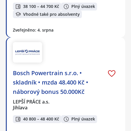
38 100 – 44 700 Kč
Plný úvazek
Vhodné také pro absolventy
Zveřejněno: 4. srpna
Bosch Powertrain s.r.o. •
skladník • mzda 48.400 Kč •
náborový bonus 50.000Kč
LEPŠÍ PRÁCE a.s.
Jihlava
40 800 – 48 400 Kč
Plný úvazek