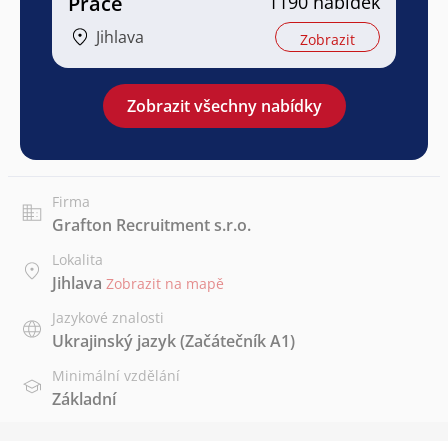
Práce
1190 nabídek
Jihlava
Zobrazit
Zobrazit všechny nabídky
Firma
Grafton Recruitment s.r.o.
Lokalita
Jihlava
Zobrazit na mapě
Jazykové znalosti
Ukrajinský jazyk
(Začátečník A1)
Minimální vzdělání
Základní