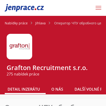
JenPráce.cz
Nabídky práce
Jihlava
Оператор ЧПУ обробного центру
Grafton Recruitment s.r.o.
275 nabídek práce
DETAIL INZERÁTU
O NÁS
DALŠÍ VOLNÉ PO