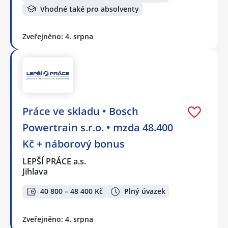
Vhodné také pro absolventy
Zveřejněno: 4. srpna
Práce ve skladu • Bosch
Powertrain s.r.o. • mzda 48.400
Kč + náborový bonus
LEPŠÍ PRÁCE a.s.
Jihlava
40 800 – 48 400 Kč
Plný úvazek
Zveřejněno: 4. srpna