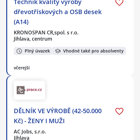
Technik kvality výroby
dřevotřískových a OSB desek
(A14)
KRONOSPAN CR,spol. s r.o.
Jihlava, centrum
Plný úvazek
Vhodné také pro absolventy
včerejší
DĚLNÍK VE VÝROBĚ (42-50.000
Kč) - ŽENY I MUŽI
AC Jobs, s.r.o.
Jihlava