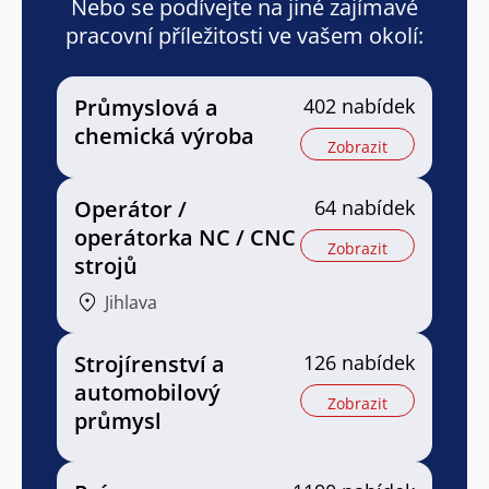
Nebo se podívejte na jiné zajímavé
pracovní příležitosti ve vašem okolí:
Průmyslová a
402 nabídek
chemická výroba
Zobrazit
Operátor /
64 nabídek
operátorka NC / CNC
Zobrazit
strojů
Jihlava
Strojírenství a
126 nabídek
automobilový
Zobrazit
průmysl