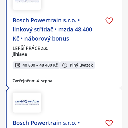
Bosch Powertrain s.r.o. •
linkový střídač • mzda 48.400
Kč • náborový bonus
LEPŠÍ PRÁCE a.s.
Jihlava
40 800 – 48 400 Kč
Plný úvazek
Zveřejněno: 4. srpna
Bosch Powertrain s.r.o. •