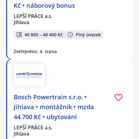
Kč • náborový bonus
LEPŠÍ PRÁCE a.s.
Jihlava
40 800 – 48 400 Kč
Plný úvazek
Zveřejněno: 4. srpna
Bosch Powertrain s.r.o. •
Jihlava • montážník • mzda
44.700 Kč • ubytování
LEPŠÍ PRÁCE a.s.
Jihlava