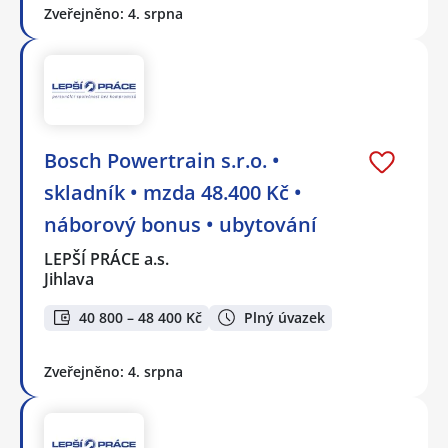
Zveřejněno: 4. srpna
Bosch Powertrain s.r.o. •
skladník • mzda 48.400 Kč •
náborový bonus • ubytování
LEPŠÍ PRÁCE a.s.
Jihlava
40 800 – 48 400 Kč
Plný úvazek
Zveřejněno: 4. srpna