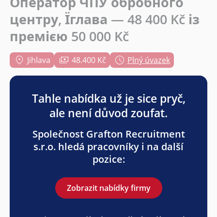
Оператор ЧПУ обробного
центру, Їглава — 48 400 Kč із
премією 50 000 Kč
Jihlava
48.400 Kč
Plný úvazek
Tahle nabídka už je sice pryč,
ale není důvod zoufat.
Společnost Grafton Recruitment
s.r.o. hledá pracovníky i na další
pozice:
Zobrazit nabídky firmy