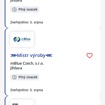
Jihlava
Plný úvazek
Zveřejněno: 5. srpna
⋙Mistr výroby⋘
mBlue Czech, s.r.o.
Jihlava
Plný úvazek
Zveřejněno: 5. srpna