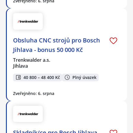
Zveřejněno: 6. srpna
Obsluha CNC strojů pro Bosch
Jihlava - bonus 50 000 Kč
Trenkwalder a.s.
Jihlava
40 800 – 48 400 Kč
Plný úvazek
Zveřejněno: 6. srpna
Skladník/ce pro Bosch Jihlava -