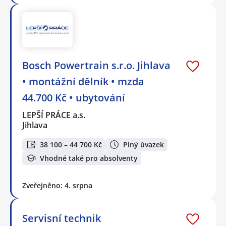
Bosch Powertrain s.r.o. Jihlava
• montážní dělník • mzda
44.700 Kč • ubytování
LEPŠÍ PRÁCE a.s.
Jihlava
38 100 – 44 700 Kč
Plný úvazek
Vhodné také pro absolventy
Zveřejněno: 4. srpna
Servisní technik