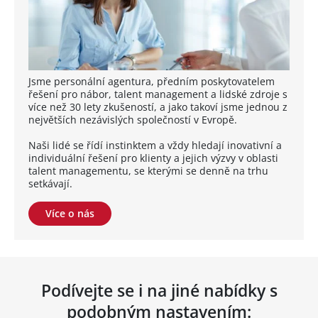
Jsme personální agentura, předním poskytovatelem
řešení pro nábor, talent management a lidské zdroje s
více než 30 lety zkušeností, a jako takoví jsme jednou z
největších nezávislých společností v Evropě.
Naši lidé se řídí instinktem a vždy hledají inovativní a
individuální řešení pro klienty a jejich výzvy v oblasti
talent managementu, se kterými se denně na trhu
setkávají.
Více o nás
Podívejte se i na jiné nabídky s
podobným nastavením: