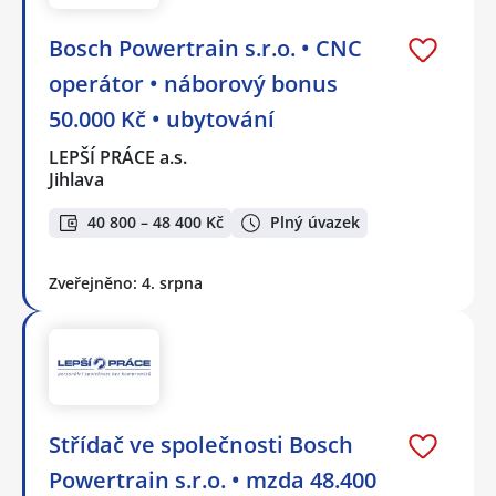
Bosch Powertrain s.r.o. • CNC
operátor • náborový bonus
50.000 Kč • ubytování
LEPŠÍ PRÁCE a.s.
Jihlava
40 800 – 48 400 Kč
Plný úvazek
Zveřejněno: 4. srpna
Střídač ve společnosti Bosch
Powertrain s.r.o. • mzda 48.400