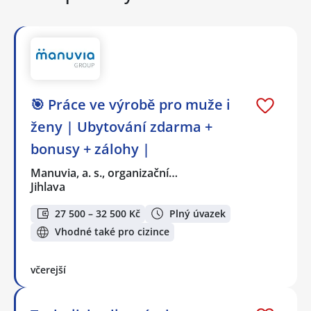
🎯 Práce ve výrobě pro muže i
ženy | Ubytování zdarma +
bonusy + zálohy |
Manuvia, a. s., organizační…
Jihlava
27 500 – 32 500 Kč
Plný úvazek
Vhodné také pro cizince
včerejší