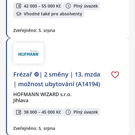
42 000 – 55 000 Kč
Plný úvazek
Vhodné také pro absolventy
Zveřejněno: 5. srpna
Frézař ⚙️| 2 směny | 13. mzda
| možnost ubytování (A14194)
HOFMANN WIZARD s.r.o.
Jihlava
38 000 – 45 000 Kč
Plný úvazek
Zveřejněno: 5. srpna