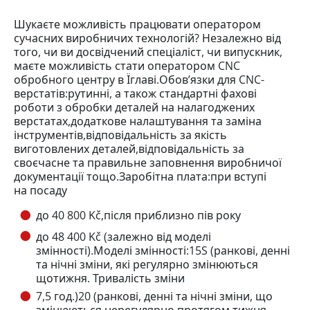
Шукаєте можливість працювати оператором
сучасних виробничих технологій? Незалежно від
того, чи ви досвідчений спеціаліст, чи випускник,
маєте можливість стати оператором CNC
обробного центру в Їглаві.Обов’язки для CNC-
верстатів:рутинні, а також стандартні фахові
роботи з обробки деталей на налагоджених
верстатах,додаткове налаштування та заміна
інструментів,відповідальність за якість
виготовлених деталей,відповідальність за
своєчасне та правильне заповнення виробничої
документації тощо.Заробітна плата:при вступі
на посаду
до 40 800 Kč,після приблизно пів року
до 48 400 Kč (залежно від моделі
змінності).Моделі змінності:15S (ранкові, денні
та нічні зміни, які регулярно змінюються
щотижня. Тривалість зміни
7,5 год.)20 (ранкові, денні та нічні зміни, що