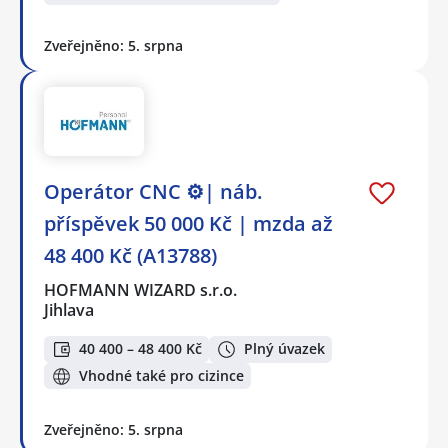
Zveřejněno: 5. srpna
Operátor CNC ⚙️| náb.
příspěvek 50 000 Kč | mzda až
48 400 Kč (A13788)
HOFMANN WIZARD s.r.o.
Jihlava
40 400 – 48 400 Kč
Plný úvazek
Vhodné také pro cizince
Zveřejněno: 5. srpna