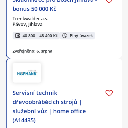
bonus 50 000 Kč
Trenkwalder a.s.
Pávov, Jihlava
40 800 – 48 400 Kč
Plný úvazek
Zveřejněno: 6. srpna
️Servisní technik
dřevoobráběcích strojů |
služební vůz | home office
(A14435)