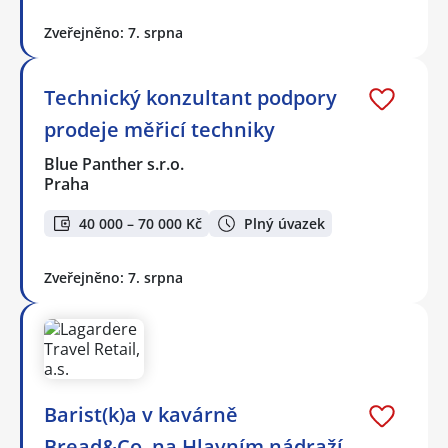
Zveřejněno: 7. srpna
Technický konzultant podpory
prodeje měřicí techniky
Blue Panther s.r.o.
Praha
40 000 – 70 000 Kč
Plný úvazek
Zveřejněno: 7. srpna
Barist(k)a v kavárně
Bread&Co. na Hlavním nádraží