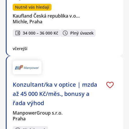
Nutně vás hledají
Kaufland Česká republika v.o…
Michle, Praha
34 000 – 36 000 Kč
Plný úvazek
včerejší
Konzultant/ka v optice | mzda
až 45 000 Kč/měs., bonusy a
řada výhod
ManpowerGroup s.r.o.
Praha