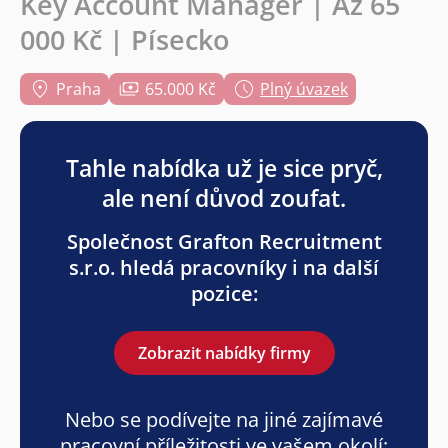
Key Account Manager | Až 65
000 Kč | Písecko
Praha
65.000 Kč
Plný úvazek
Tahle nabídka už je sice pryč,
ale není důvod zoufat.
Společnost Grafton Recruitment
s.r.o. hledá pracovníky i na další
pozice:
Zobrazit nabídky firmy
Nebo se podívejte na jiné zajímavé
pracovní příležitosti ve vašem okolí: