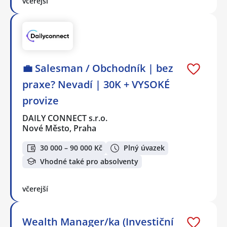
včerejší
💼 Salesman / Obchodník | bez
praxe? Nevadí | 30K + VYSOKÉ
provize
DAILY CONNECT s.r.o.
Nové Město, Praha
30 000 – 90 000 Kč
Plný úvazek
Vhodné také pro absolventy
včerejší
Wealth Manager/ka (Investiční