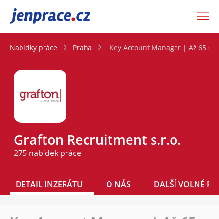
JenPráce.cz
Nabídky práce
Praha
Key Account Manager | Až 65 000
Grafton Recruitment s.r.o.
275 nabídek práce
DETAIL INZERÁTU
O NÁS
DALŠÍ VOLNÉ PO