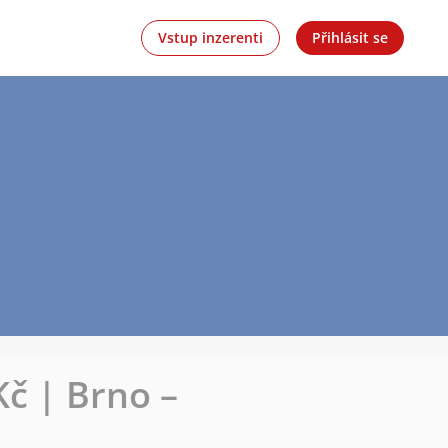
Vstup inzerenti
Přihlásit se
Kč | Brno –