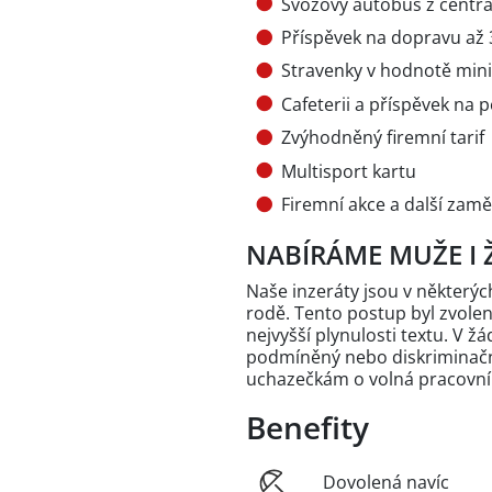
Svozový autobus z centr
Příspěvek na dopravu až 
Stravenky v hodnotě min
Cafeterii a příspěvek na p
Zvýhodněný firemní tarif
Multisport kartu
Firemní akce a další zam
NABÍRÁME MUŽE I 
Naše inzeráty jsou v někter
rodě. Tento postup byl zvole
nejvyšší plynulosti textu. V 
podmíněný nebo diskriminační
uchazečkám o volná pracovní
Benefity
Dovolená navíc