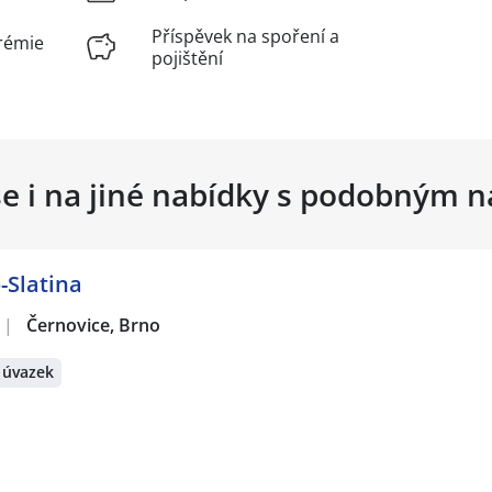
Příspěvek na spoření a
rémie
pojištění
se i na jiné nabídky s podobným 
-Slatina
|
Černovice, Brno
 úvazek