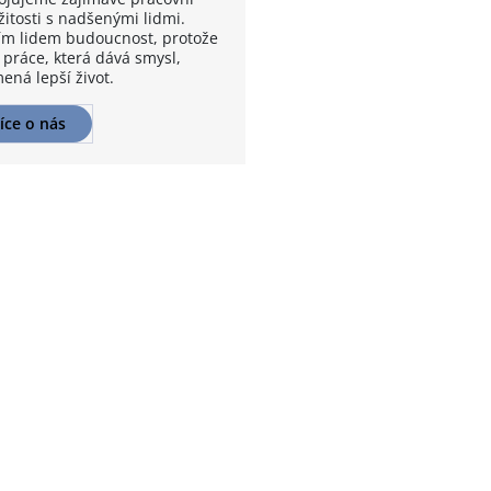
žitosti s nadšenými lidmi.
m lidem budoucnost, protože
 práce, která dává smysl,
ená lepší život.
íce o nás