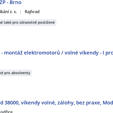
OZP - Brno
ání z. s.
|
Rajhrad
é také pro zdravotně postižené
 montáž elektromotorů / volné víkendy - I pr
ké pro absolventy
 38000, víkendy volné, zálohy, bez praxe, Mod
odřice