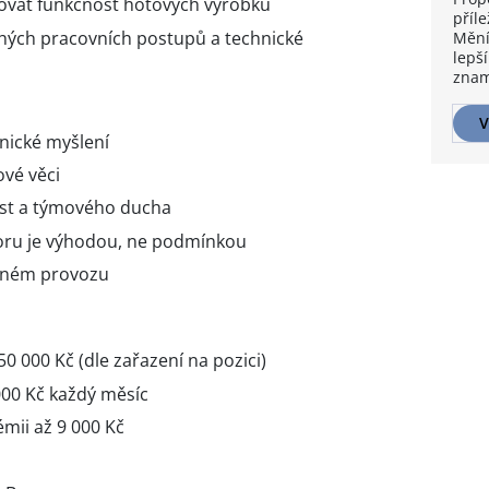
stovat funkčnost hotových výrobků
příle
hých pracovních postupů a technické
Mění
lepší
znam
V
nické myšlení
ové věci
ost a týmového ducha
oru je výhodou, ne podmínkou
nném provozu
0 000 Kč (dle zařazení na pozici)
00 Kč každý měsíc
mii až 9 000 Kč