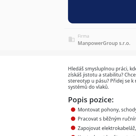
Firma
ManpowerGroup s.r.o.
Hledáš smysluplnou práci, kde
získáš jistotu a stabilitu? Ch
stereotyp u pásu? Přidej se k
systémů do vlaků.
Popis pozice:
Montovat pohony, schody
Pracovat s běžným ruční
Zapojovat elektrokabeláž,