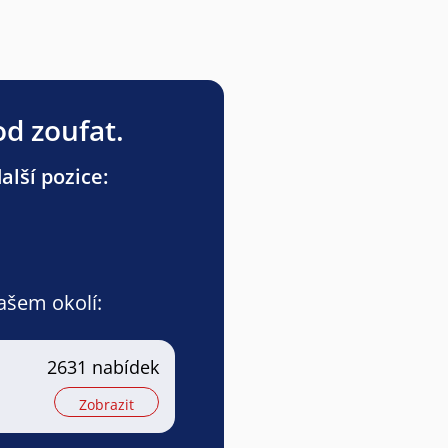
od zoufat.
lší pozice:
vašem okolí:
2631 nabídek
Zobrazit