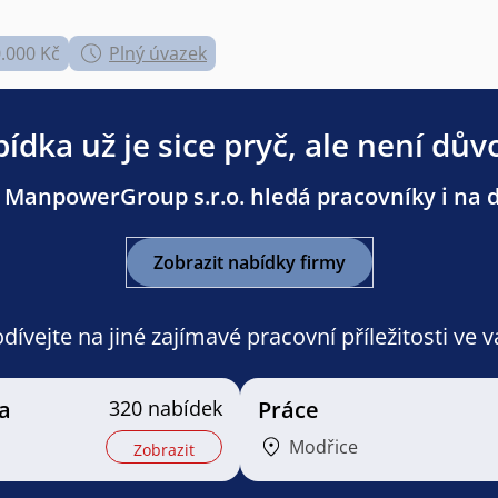
0.000 Kč
Plný úvazek
ídka už je sice pryč, ale není dův
 ManpowerGroup s.r.o. hledá pracovníky i na da
Zobrazit nabídky firmy
ívejte na jiné zajímavé pracovní příležitosti ve 
a
320 nabídek
Práce
Modřice
Zobrazit