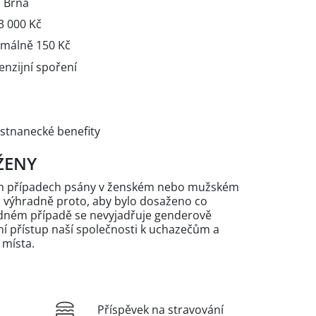
a Brna
3 000 Kč
imálně 150 Kč
enzijní spoření
ěstnanecké benefity
ŽENY
ých případech psány v ženském nebo mužském
n výhradně proto, aby bylo dosaženo co
žádném případě se nevyjadřuje genderově
 přístup naší společnosti k uchazečům a
 místa.
Příspěvek na stravování