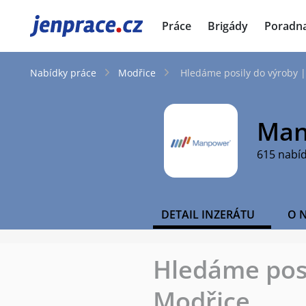
JenPráce.cz
Práce
Brigády
Poradn
Nabídky práce
Modřice
Hledáme posily do výroby |
Man
615 nabí
DETAIL INZERÁTU
O 
Hledáme posi
Modřice