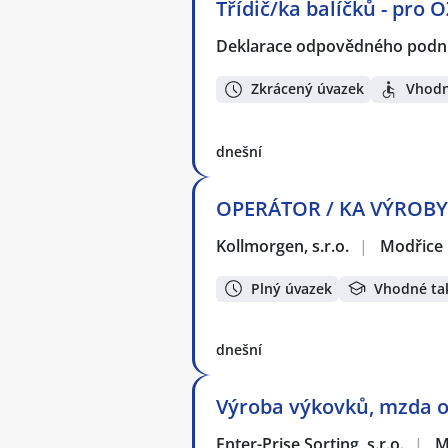
Třídič/ka balíčků - pro 
Deklarace odpovědného podnik
Zkrácený úvazek
Vhodn
dnešní
OPERÁTOR / KA VÝROBY -
Kollmorgen, s.r.o.
|
Modřice
Plný úvazek
Vhodné ta
dnešní
Výroba výkovků, mzda od
Enter-Prise Sorting, s.r.o.
|
M