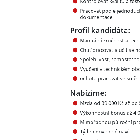
Kontrolovat kvalitu a te
Pracovat podle jednoduc
dokumentace
Profil kandidáta:
Manuální zručnost a tech
Chuť pracovat a učit se n
Spolehlivost, samostatn
Vyučení v technickém ob
ochota pracovat ve smě
Nabízíme:
Mzda od 39 000 Kč až po 5
Výkonnostní bonus až 4 0
Mimořádnou půlroční pré
Týden dovolené navíc