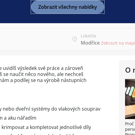
Zobrazit všechny nabídky
Lokalita
Modřice
Zobrazit na map
 uvidíš výsledek své práce a zároveň
O 
ceš se naučit něco nového, ale nechceš
 nám a podílej se na výrobě nástupních
 nebo dveřní systémy do vlakových souprav
m a aku nářadím
Proč 
 krimpovat a kompletovat jednotlivé díly
pers
Prop