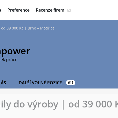
a
Preference
Recenze firem
 od 39 000 Kč | Brno – Modřice
power
dek práce
NÁS
DALŠÍ VOLNÉ POZICE
615
ly do výroby | od 39 000 