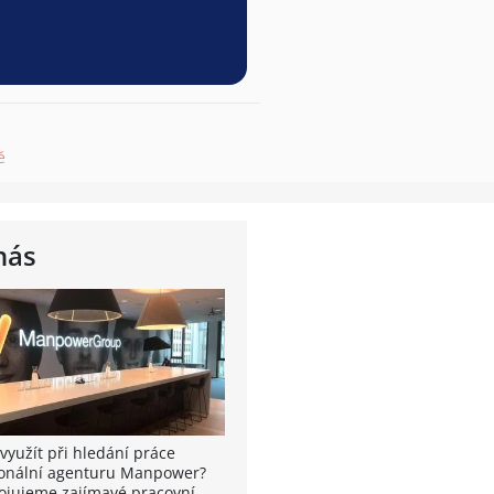
ě
nás
využít při hledání práce
onální agenturu Manpower?
ojujeme zajímavé pracovní