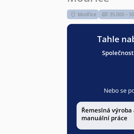
Modřice
35.000 – 5
Tahle nab
Společnost
Nebo se pod
Řemeslná výroba 
manuální práce