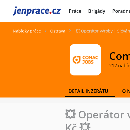
JenPráce.cz
Práce
Brigády
Poradn
Nabídky práce
Ostrava
💥 Operátor výroby | Slévár
Coma
212 nabí
DETAIL INZERÁTU
O 
💥 Operátor 
Kč 💥