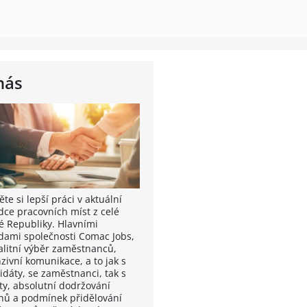
nás
te si lepší práci v aktuální
dce pracovních míst z celé
é Republiky. Hlavními
dami společnosti Comac Jobs,
valitní výběr zaměstnanců,
zivní komunikace, a to jak s
idáty, se zaměstnanci, tak s
nty, absolutní dodržování
nů a podmínek přidělování