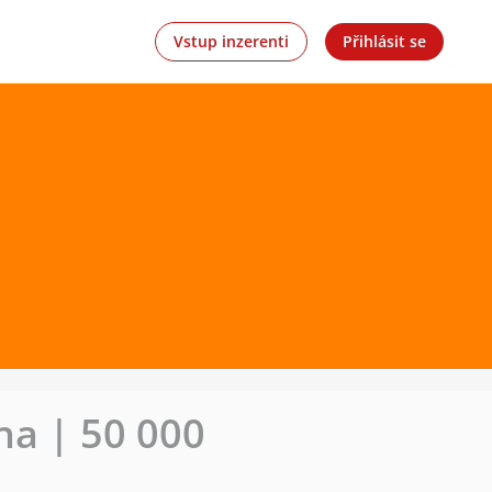
Vstup inzerenti
Přihlásit se
na | 50 000