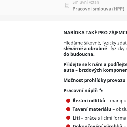
Smluvní vztah
Pracovní smlouva (HPP)
NABÍDKA TAKÉ PRO ZÁJEMC
Hledáme šikovné, fyzicky zda
slévárně a obrobně -
fyzicky
do budoucna.
Přidejte se k nám a podílejt
auta – brzdových komponen
Možnost prohlídky provozu
Pracovní náplň 🔧
Řezání odlitků
– manipul
Tavení materiálu
– obsl
Lití
– práce s licími forma
Dokončování výrobků
– 