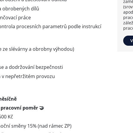
zamě
(sro
 a obrobených dílů
apod
nčovací práce
prac
zále
kontrola procesních parametrů podle instrukcí
prac
V
e ze slévárny a obrobny výhodou)
se a dodržování bezpečnosti
a v nepřetržitém provozu
měsíčně
í pracovní poměr 🤝
500 Kč
 noční směny 15% (nad rámec ZP)