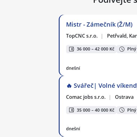
Mistr - Zámečník (Ž/M)
TopCNC s.r.o.
|
Petřvald, Ka
36 000 – 42 000 Kč
Plný
dnešní
🔥 Svářeč| Volné víkendy
Comac jobs s.r.o.
|
Ostrava
35 000 – 40 000 Kč
Plný
dnešní