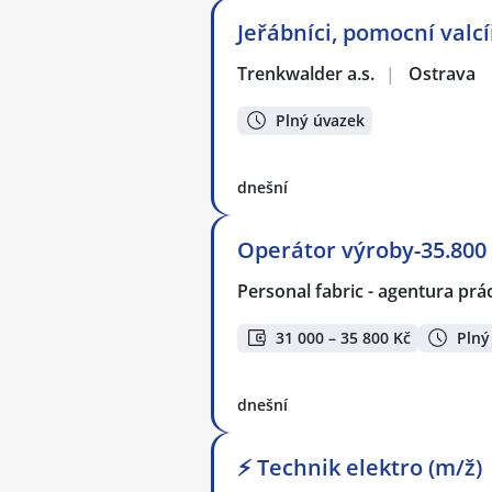
Jeřábníci, pomocní valcí
Trenkwalder a.s.
|
Ostrava
Plný úvazek
dnešní
Operátor výroby-35.800 
Personal fabric - agentura prác
31 000 – 35 800 Kč
Plný
dnešní
⚡ Technik elektro (m/ž)