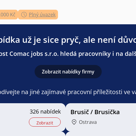
.000 Kč
Plný úvazek
ídka už je sice pryč, ale není dův
st Comac jobs s.r.o. hledá pracovníky i na dalš
Zobrazit nabídky firmy
ívejte na jiné zajímavé pracovní příležitosti ve 
326 nabídek
Brusič / Brusička
Ostrava
Zobrazit