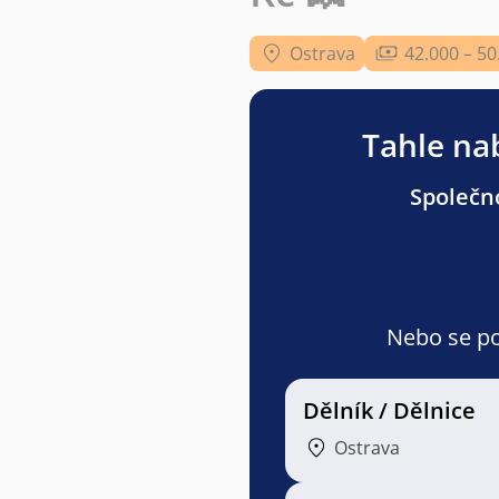
Ostrava
42.000 – 50
Tahle nab
Společno
Nebo se pod
Dělník / Dělnice
Ostrava