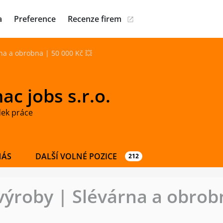
a
Preference
Recenze firem
na a obrobna | 50 000 Kč 💥
c jobs s.r.o.
dek práce
NÁS
DALŠÍ VOLNÉ POZICE
212
výroby | Slévárna a obrob