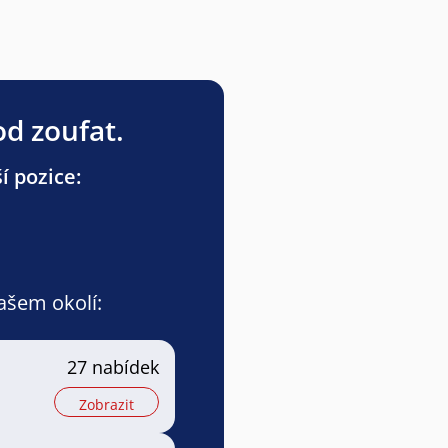
od zoufat.
í pozice:
vašem okolí:
27 nabídek
Zobrazit