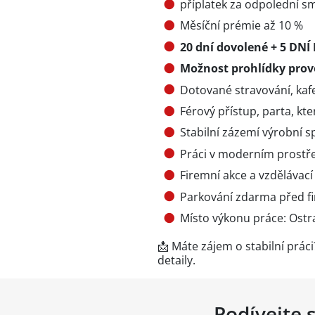
příplatek za odpolední sm
Měsíční prémie až 10 %
20 dní dovolené + 5 DNÍ
Možnost prohlídky pro
Dotované stravování, kafet
Férový přístup, parta, kte
Stabilní zázemí výrobní s
Práci v moderním prostř
Firemní akce a vzdělávací
Parkování zdarma před f
Místo výkonu práce: Ostr
📩 Máte zájem o stabilní prá
detaily.
Podívejte 