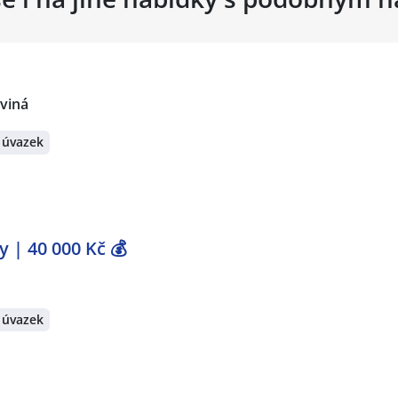
rviná
 úvazek
 | 40 000 Kč 💰
 úvazek