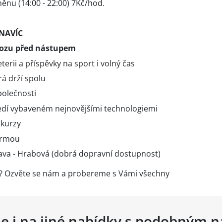
ěnu (14:00 - 22:00) 7Kč/hod.
 NAVÍC
vozu před nástupem
erii a příspěvky na sport i volný čas
rá drží spolu
polečnosti
edí vybaveném nejnovějšími technologiemi
 kurzy
irmou
ava - Hrabová (dobrá dopravní dostupnost)
ci? Ozvěte se nám a probereme s Vámi všechny
se i na jiné nabídky s podobným 