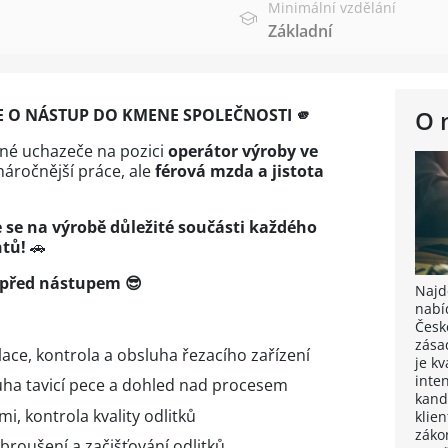
Minimální vzdělání
Základní
E O NÁSTUP DO KMENE SPOLEČNOSTI 🫵
O 
tné uchazeče na pozici
operátor výroby ve
 náročnější práce, ale
férová mzda a jistota
e se na výrobě důležité součásti každého
tů!
🚗
 před nástupem 😎
Najdě
nabí
Česk
zása
ace, kontrola a obsluha řezacího zařízení
je k
inten
uha tavicí pece a dohled nad procesem
kand
mi, kontrola kvality odlitků
klie
záko
broušení a začišťování odlitků