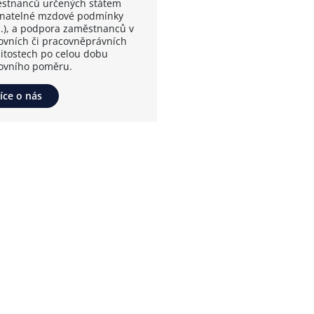
stnanců určených státem
vnatelné mzdové podmínky
.), a podpora zaměstnanců v
ovních či pracovněprávních
žitostech po celou dobu
ovního poměru.
íce o nás