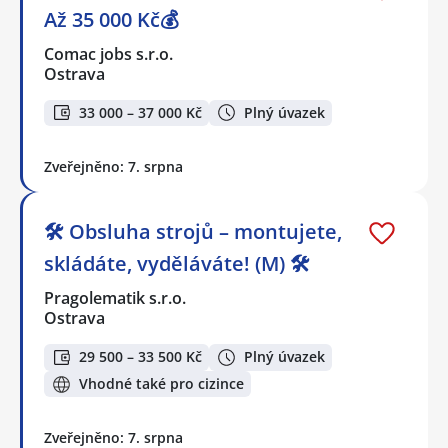
Až 35 000 Kč💰
Comac jobs s.r.o.
Ostrava
33 000 – 37 000 Kč
Plný úvazek
Zveřejněno: 7. srpna
🛠️ Obsluha strojů – montujete,
skládáte, vyděláváte! (M) 🛠️
Pragolematik s.r.o.
Ostrava
29 500 – 33 500 Kč
Plný úvazek
Vhodné také pro cizince
Zveřejněno: 7. srpna