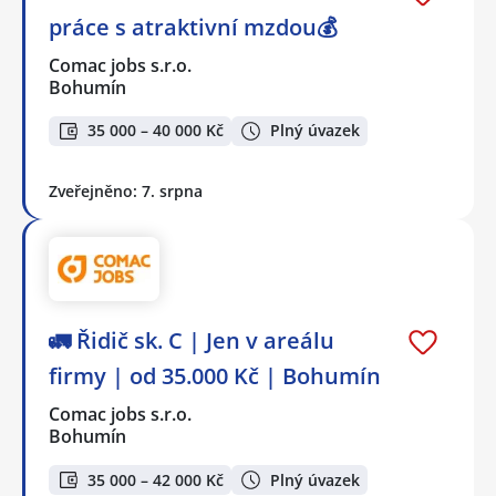
práce s atraktivní mzdou💰
Comac jobs s.r.o.
Bohumín
35 000 – 40 000 Kč
Plný úvazek
Zveřejněno: 7. srpna
🚛 Řidič sk. C | Jen v areálu
firmy | od 35.000 Kč | Bohumín
Comac jobs s.r.o.
Bohumín
35 000 – 42 000 Kč
Plný úvazek