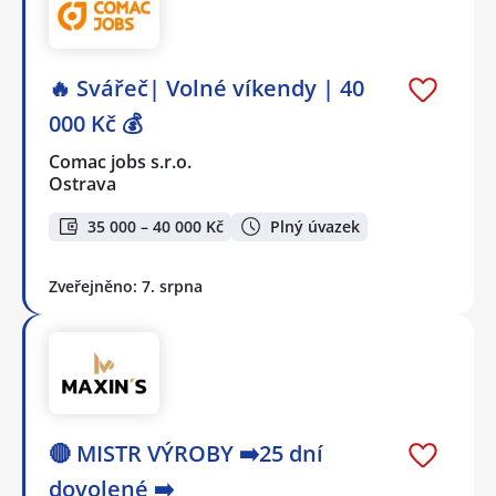
🔥 Svářeč| Volné víkendy | 40
000 Kč 💰
Comac jobs s.r.o.
Ostrava
35 000 – 40 000 Kč
Plný úvazek
Zveřejněno: 7. srpna
🔴 MISTR VÝROBY ➡️25 dní
dovolené ➡️