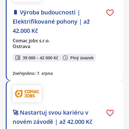
🔋 Výroba budoucnosti |
Elektrifikované pohony | až
42.000 Kč
Comac jobs s.r.o.
Ostrava
39 000 – 42 000 Kč
Plný úvazek
Zveřejněno: 7. srpna
🚀 Nastartuj svou kariéru v
novém závodě | až 42.000 Kč