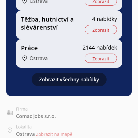
Ostrava
Zobrazit
Těžba, hutnictví a
4 nabídky
slévárenství
Zobrazit
Práce
2144 nabídek
Ostrava
Zobrazit
Zobrazit všechny nabídky
Firma
Comac jobs s.r.o.
Lokalita
Ostrava
Zobrazit na mapě