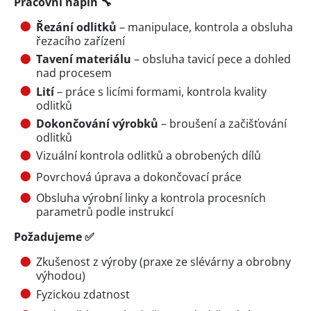
Pracovní náplň 🔧
Řezání odlitků
– manipulace, kontrola a obsluha
řezacího zařízení
Tavení materiálu
– obsluha tavicí pece a dohled
nad procesem
Lití
– práce s licími formami, kontrola kvality
odlitků
Dokončování výrobků
– broušení a začišťování
odlitků
Vizuální kontrola odlitků a obrobených dílů
Povrchová úprava a dokončovací práce
Obsluha výrobní linky a kontrola procesních
parametrů podle instrukcí
Požadujeme ✅
Zkušenost z výroby (praxe ze slévárny a obrobny
výhodou)
Fyzickou zdatnost