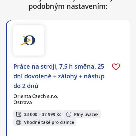
podobným nastavením:
Práce na stroji, 7,5 h směna, 25
dní dovolené + zálohy + nástup
do 2 dnů
Orienta Czech s.r.o.
Ostrava
33 000 – 37 999 Kč
Plný úvazek
Vhodné také pro cizince