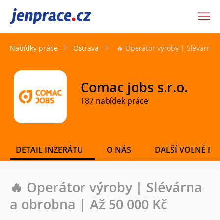
JenPráce.cz
Nabídky práce
Ostrava
🔥 Operátor výroby | Slévárna 
Comac jobs s.r.o.
187 nabídek práce
DETAIL INZERÁTU
O NÁS
DALŠÍ VOLNÉ PO
🔥 Operátor výroby | Slévárna
a obrobna | Až 50 000 Kč