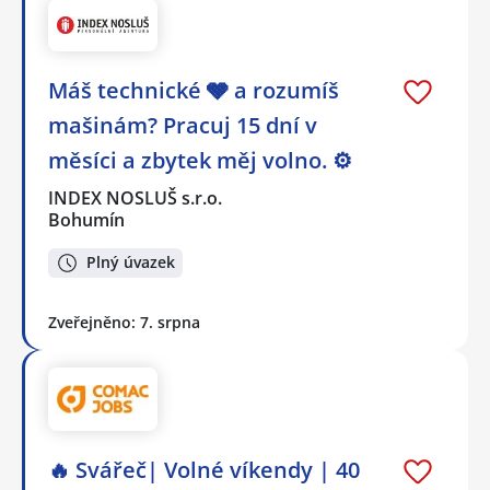
Máš technické 🩶 a rozumíš
mašinám? Pracuj 15 dní v
měsíci a zbytek měj volno. ⚙
INDEX NOSLUŠ s.r.o.
Bohumín
Plný úvazek
Zveřejněno: 7. srpna
🔥 Svářeč| Volné víkendy | 40