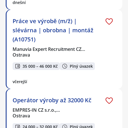
dnešní
Práce ve výrobě (m/ž) |
slévárna | obrobna | montáž
(A10751)
Manuvia Expert Recruitment CZ…
Ostrava
35 000 – 46 000 Kč
Plný úvazek
včerejší
Operátor výroby až 32000 Kč
EMPRES-IN CZ s.r.o.,…
Ostrava
24 000 – 32 000 Kč
Plný úvazek