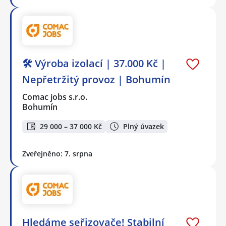
🛠️ Výroba izolací | 37.000 Kč |
Nepřetržitý provoz | Bohumín
Comac jobs s.r.o.
Bohumín
29 000 – 37 000 Kč
Plný úvazek
Zveřejněno: 7. srpna
Hledáme seřizovače! Stabilní