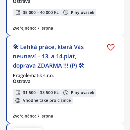
Ostrava
35 000 – 40 000 Kč
Plný úvazek
Zveřejněno: 7. srpna
🛠️ Lehká práce, která Vás
neunaví – 13. a 14.plat,
doprava ZDARMA !!! (P) 🛠️
Pragolematik s.r.o.
Ostrava
31 500 – 33 500 Kč
Plný úvazek
Vhodné také pro cizince
Zveřejněno: 7. srpna