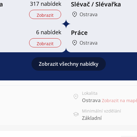
a
317 nabídek
Slévač / Slévařka
Ostrava
Zobrazit
6 nabídek
Práce
Ostrava
Zobrazit
Zobrazit všechny nabídky
Lokalita
Ostrava
Zobrazit na map
Minimální vzdělání
Základní