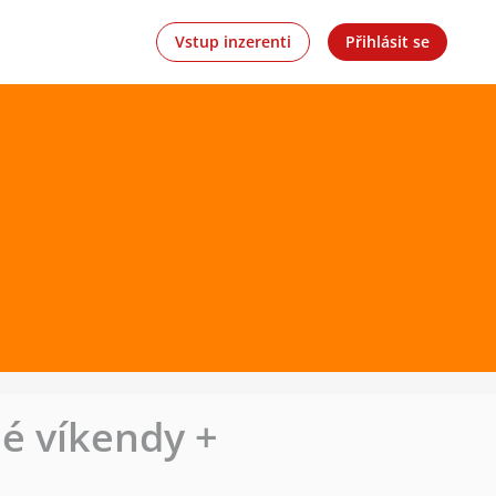
Vstup inzerenti
Přihlásit se
né víkendy +