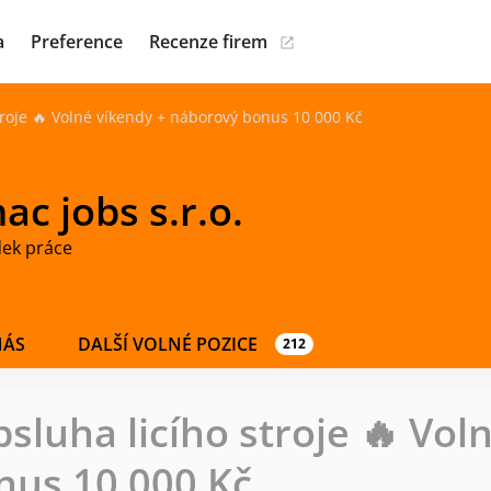
a
Preference
Recenze firem
stroje 🔥 Volné víkendy + náborový bonus 10 000 Kč
c jobs s.r.o.
dek práce
NÁS
DALŠÍ VOLNÉ POZICE
212
bsluha licího stroje 🔥 Vol
nus 10 000 Kč