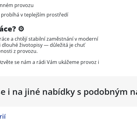
ěnném provozu
 probíhá v teplejším prostředí
áce? ⚙️
práce a chtějí stabilní zaměstnání v moderní
dlouhé životopisy — důležitá je chuť
enosti z provozu.
 Ozvěte se nám a rádi Vám ukážeme provoz i
se i na jiné nabídky s podobným 
ií