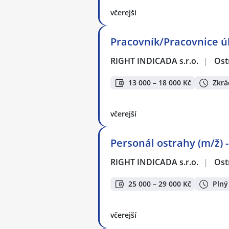
včerejší
Pracovník/Pracovnice úk
RIGHT INDICADA s.r.o.
|
Ost
13 000 – 18 000 Kč
Zkrá
včerejší
Personál ostrahy (m/ž) 
RIGHT INDICADA s.r.o.
|
Ost
25 000 – 29 000 Kč
Plný
včerejší