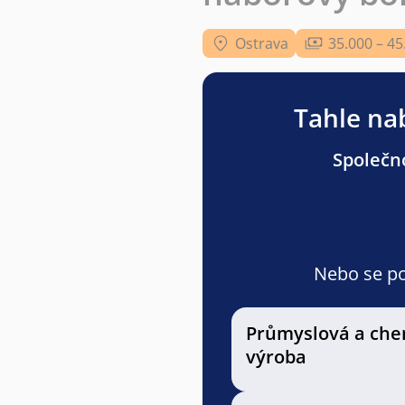
Ostrava
35.000 – 45
Tahle nab
Společno
Nebo se pod
Průmyslová a che
výroba