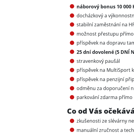
náborový bonus 10 000 
docházkový a výkonnostn
stabilní zaměstnání na H
možnost přestupu přímo
příspěvek na dopravu tam 
25 dní dovolené (5 DNÍ N
stravenkový paušál
příspěvek na MultiSport 
příspěvek na penzijní přip
odměnu za doporučení n
parkování zdarma přímo 
Co od Vás očekáv
zkušenosti ze slévárny n
manuální zručnost a tech