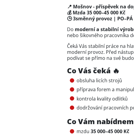
📍 Mošnov - příspěvek na dop
💰 Mzda 35 000–45 000 Kč
🕒 3směnný provoz | PO–PÁ 
Do
moderní a stabilní výrob
nebo šikovného pracovníka do
Čeká Vás stabilní práce na h
moderní provoz. Před nástupe
podívat se přímo na své budo
Co Vás čeká 🔥
obsluha licích strojů
příprava forem a manipu
kontrola kvality odlitků
dodržování pracovních p
Co Vám nabídnem
mzdu
35 000–45 000 Kč