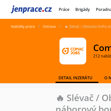
JenPráce.cz
Práce
Brigády
Poradn
Nabídky práce
Ostrava
🔥 Slévač / Obsluha licího 
Coma
212 nabí
DETAIL INZERÁTU
O 
🔥 Slévač / O
náborový bo