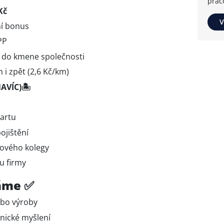
prac
Kč
V
í bonus
PP
 do kmene společnosti
i zpět (2,6 Kč/km)
AVÍC)🏝️
kartu
ojištění
ového kolegy
u firmy
áme ✅
ebo výroby
nické myšlení