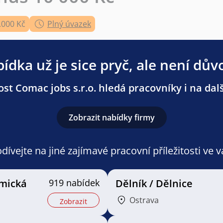
.000 Kč
Plný úvazek
ídka už je sice pryč, ale není dův
st Comac jobs s.r.o. hledá pracovníky i na dalš
Zobrazit nabídky firmy
ívejte na jiné zajímavé pracovní příležitosti ve 
mická
919 nabídek
Dělník / Dělnice
Ostrava
Zobrazit