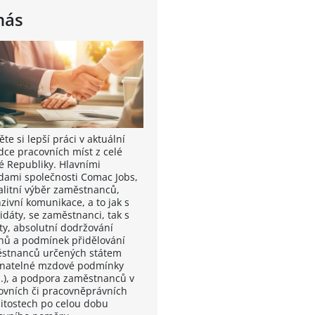
nás
te si lepší práci v aktuální
dce pracovních míst z celé
é Republiky. Hlavními
dami společnosti Comac Jobs,
valitní výběr zaměstnanců,
zivní komunikace, a to jak s
idáty, se zaměstnanci, tak s
nty, absolutní dodržování
nů a podmínek přidělování
stnanců určených státem
vnatelné mzdové podmínky
.), a podpora zaměstnanců v
ovních či pracovněprávních
žitostech po celou dobu