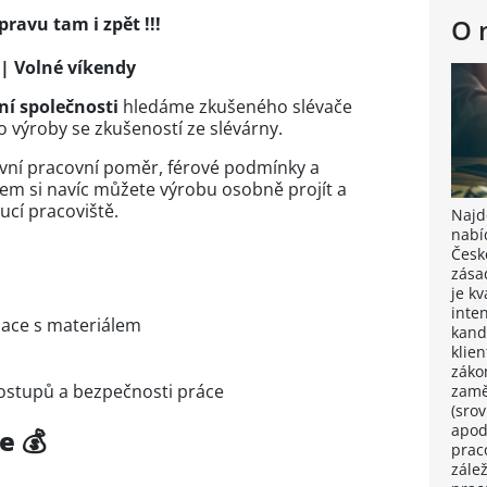
ravu tam i zpět !!!
O 
| Volné víkendy
ní společnosti
hledáme zkušeného slévače
 výroby se zkušeností ze slévárny.
lavní pracovní poměr, férové podmínky a
m si navíc můžete výrobu osobně projít a
ucí pracoviště.
Najdě
nabí
Česk
zása
je k
inten
lace s materiálem
kand
klie
záko
ostupů a bezpečnosti práce
zamě
(sro
apod
e 💰
prac
zále