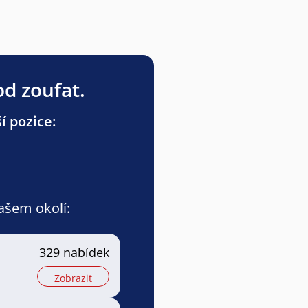
od zoufat.
í pozice:
vašem okolí:
329 nabídek
Zobrazit