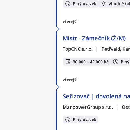
Plný úvazek
Vhodné ta
včerejší
Mistr - Zámečník (Ž/M)
TopCNC s.r.o.
|
Petřvald, Ka
36 000 – 42 000 Kč
Plný
včerejší
Seřizovač | dovolená na
ManpowerGroup s.r.o.
|
Ost
Plný úvazek