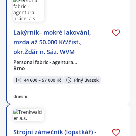
Lakýrník– mokré lakování,
mzda až 50.000 Kč/čist.,
okr.Žďár n. Sáz. WVM
Personal fabric - agentura…
Brno
44 600 – 57 000 Kč
Plný úvazek
dnešní
Strojní zámečník (lopatkář) -