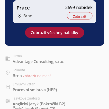
Práce
2699 nabídek
Brno
Zobrazit
Zobrazit všechny nabídky
Firma
Advantage Consulting, s.r.o.
Lokalita
Brno
Zobrazit na mapě
Smluvní vztah
Pracovní smlouva (HPP)
Jazykové znalosti
Anglický jazyk
(Pokročilý B2)
Český jazyk
(Expert C2)