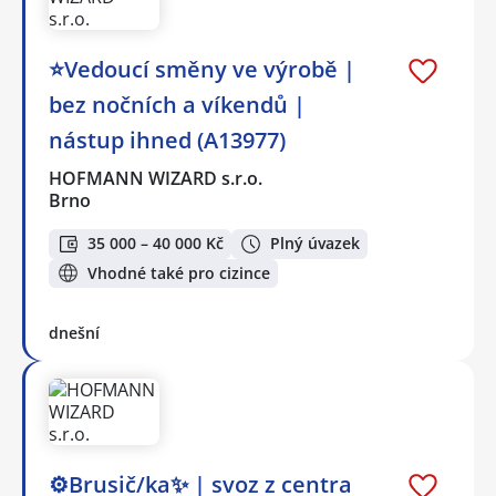
⭐Vedoucí směny ve výrobě |
bez nočních a víkendů |
nástup ihned (A13977)
HOFMANN WIZARD s.r.o.
Brno
35 000 – 40 000 Kč
Plný úvazek
Vhodné také pro cizince
dnešní
⚙️Brusič/ka✨ | svoz z centra