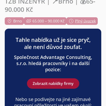
TZB INŽENÝR | 📍Brno | 💰65-
90.000 Kč
Brno
65.000 – 90.000 Kč
Plný úvazek
Tahle nabídka už je sice pryč,
ale není důvod zoufat.
Společnost Advantage Consulting,
s.r.o. hledá pracovníky i na další
pozice:
Zobrazit nabídky firmy
Nebo se podívejte na jiné zajímavé
pracovní příležitosti ve vašem okolí: