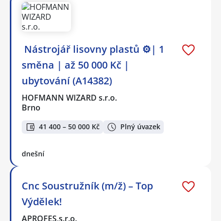
️ Nástrojář lisovny plastů ⚙️| 1
směna | až 50 000 Kč |
ubytování (A14382)
HOFMANN WIZARD s.r.o.
Brno
41 400 – 50 000 Kč
Plný úvazek
dnešní
Cnc Soustružník (m/ž) – Top
Výdělek!
APROFES,s.r.o.