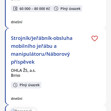
60 000 – 80 000 Kč
Plný úvazek
dnešní
Strojník/Jeřábník-obsluha
mobilního jeřábu a
manipulátoru/Náborový
příspěvek
OHLA ŽS, a.s.
Brno
Plný úvazek
dnešní