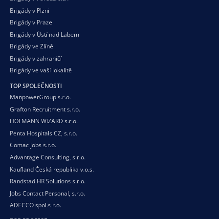
Brigády v Plzni
Brigády v Praze
Brigády v Ústí nad Labem
Brigády ve Zlíně
Brigády v zahraničí
Brigády ve vaší
lokalitě
TOP SPOLEČNOSTI
ManpowerGroup s.r.o.
Grafton Recruitment s.r.o.
HOFMANN WIZARD s.r.o.
Penta Hospitals CZ, s.r.o.
Comac jobs s.r.o.
Advantage Consulting, s.r.o.
Kaufland Česká republika v.o.s.
Randstad HR Solutions s.r.o.
Jobs Contact Personal, s.r.o.
ADECCO spol.s r.o.