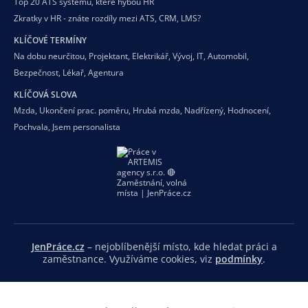
Top 20 ATS systémů, které hýbou HR
Zkratky v HR - znáte rozdíly mezi ATS, CRM, LMS?
KLÍČOVÉ TERMÍNY
Na dobu neurčitou
,
Projektant
,
Elektrikář
,
Vývoj
,
IT
,
Automobil
,
Bezpečnost
,
Lékař
,
Agentura
KLÍČOVÁ SLOVA
Mzda
,
Ukončení prac. poměru
,
Hrubá mzda
,
Nadřízený
,
Hodnocení
,
Pochvala
,
Jsem personalista
JenPráce.cz
– nejoblíbenější místo, kde hledat práci a
zaměstnance. Využíváme cookies, viz
podmínky
.