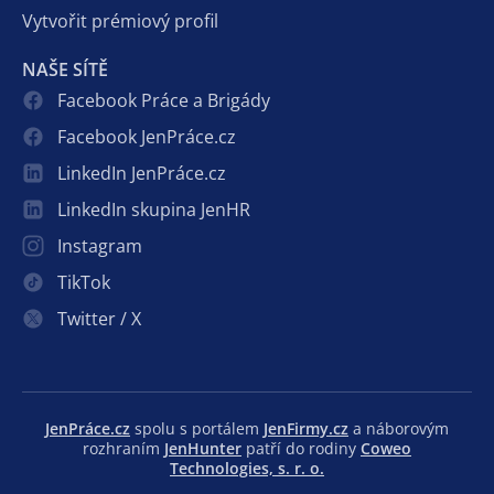
Vytvořit prémiový profil
NAŠE SÍTĚ
Facebook Práce a Brigády
Facebook JenPráce.cz
LinkedIn JenPráce.cz
LinkedIn skupina JenHR
Instagram
TikTok
Twitter / X
JenPráce.cz
spolu s portálem
JenFirmy.cz
a náborovým
rozhraním
JenHunter
patří do rodiny
Coweo
Technologies, s. r. o.