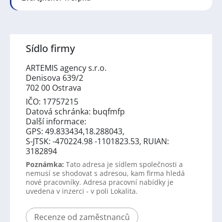
Sídlo firmy
ARTEMIS agency s.r.o.
Denisova 639/2
702 00 Ostrava
IČO: 17757215
Datová schránka: buqfmfp
Další informace:
GPS: 49.833434,18.288043,
S-JTSK: -470224.98 -1101823.53, RUIAN:
3182894
Poznámka:
Tato adresa je sídlem společnosti a
nemusí se shodovat s adresou, kam firma hledá
nové pracovníky. Adresa pracovní nabídky je
uvedena v inzerci - v poli Lokalita.
Recenze od zaměstnanců