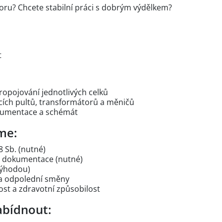
oru? Chcete stabilní práci s dobrým výdělkem?
t
ropojování jednotlivých celků
cích pultů, transformátorů a měničů
kumentace a schémát
me:
 Sb. (nutné)
é dokumentace (nutné)
výhodou)
a odpolední směny
t a zdravotní způsobilost
bídnout: