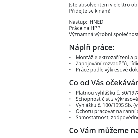
Jste absolventem v elektro ob
Přidejte se k nám!
Nástup: IHNED
Práce na HPP
Významná výrobní společnos
Náplň práce:
• Montáž elektrozařízení a p
• Zapojování rozvaděčů, řídi
• Práce podle výkresové do
Co od Vás očekává
• Platnou vyhlášku č. 50/1978
• Schopnost číst z výkresov
• Vyhlášku č. 100/1995 Sb. (
• Ochotu pracovat na ranní 
• Samostatnost, zodpovědnos
Co Vám můžeme na