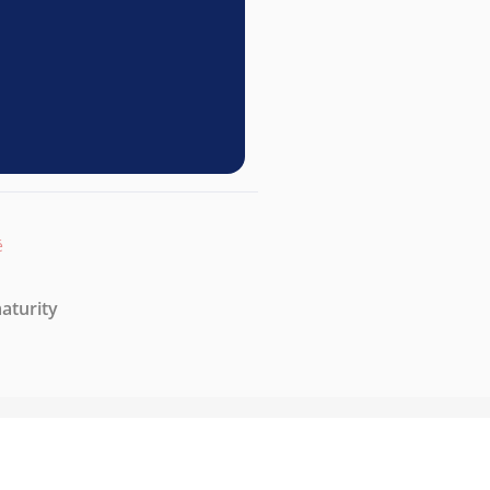
ě
aturity