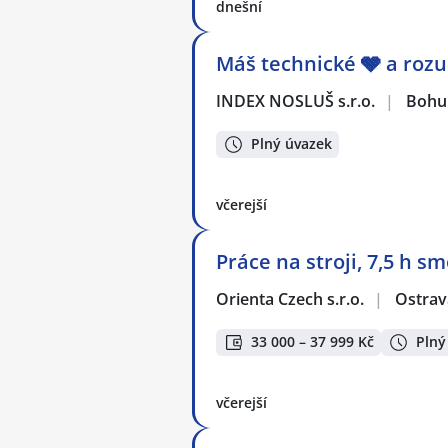
dnešní
Máš technické 🩶 a rozu
INDEX NOSLUŠ s.r.o.
|
Bohu
Plný úvazek
včerejší
Práce na stroji, 7,5 h s
Orienta Czech s.r.o.
|
Ostrav
33 000 – 37 999 Kč
Plný
včerejší