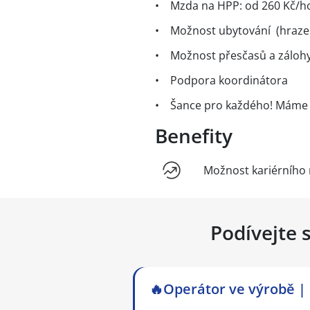
• Mzda na HPP: od 260 Kč/hod
• Možnost ubytování (hraz
• Možnost přesčasů a záloh
• Podpora koordinátora
• Šance pro každého! Máme ví
Benefity
Možnost kariérního 
Podívejte 
🔥Operátor ve výrobě |