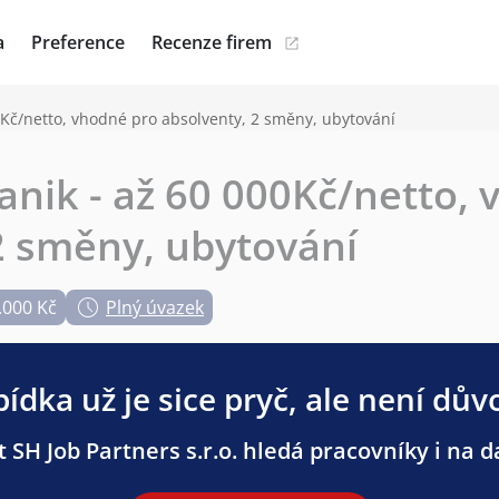
a
Preference
Recenze firem
0Kč/netto, vhodné pro absolventy, 2 směny, ubytování
nik - až 60 000Kč/netto, 
2 směny, ubytování
.000 Kč
Plný úvazek
ídka už je sice pryč, ale není dův
 SH Job Partners s.r.o. hledá pracovníky i na da