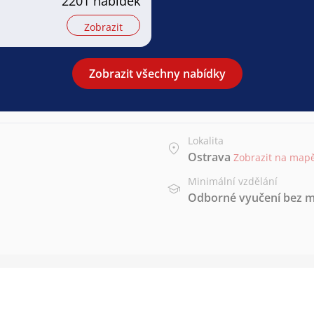
2201 nabídek
Zobrazit
Zobrazit všechny nabídky
Lokalita
Ostrava
Zobrazit na map
Minimální vzdělání
Odborné vyučení bez m