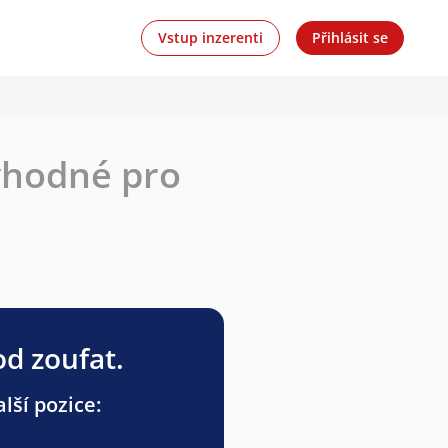
Vstup inzerenti
Přihlásit se
vhodné pro
od zoufat.
lší pozice: