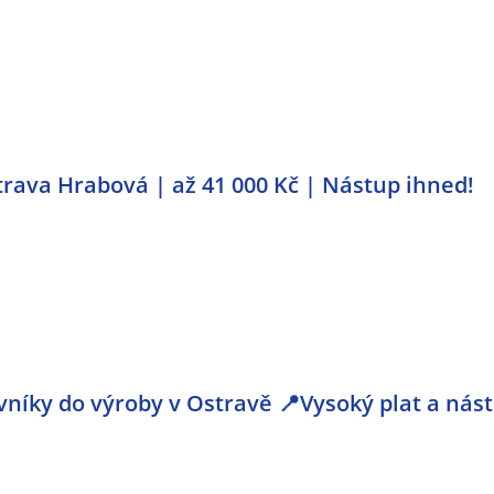
rava Hrabová | až 41 000 Kč | Nástup ihned!
níky do výroby v Ostravě 📍Vysoký plat a nás