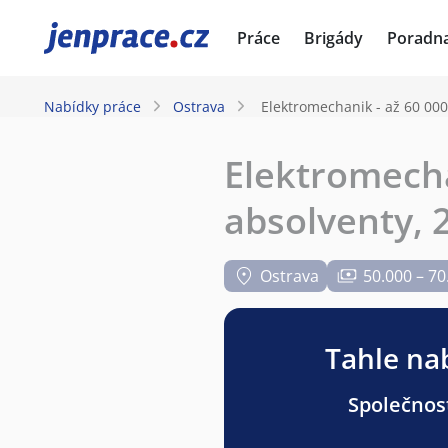
JenPráce.cz
Práce
Brigády
Poradn
Nabídky práce
Ostrava
Elektromechanik - až 60 00
Elektromecha
absolventy, 
Ostrava
50.000 – 70
Tahle nab
Společnost