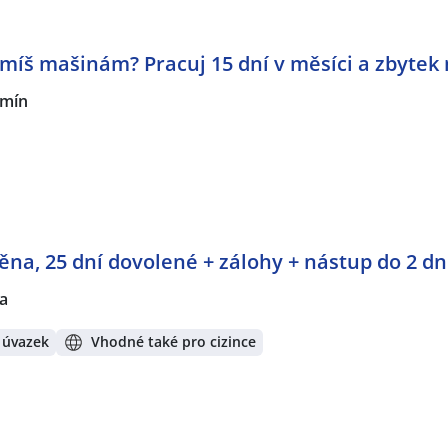
míš mašinám? Pracuj 15 dní v měsíci a zbytek 
mín
měna, 25 dní dovolené + zálohy + nástup do 2 d
a
 úvazek
Vhodné také pro cizince