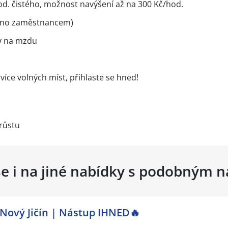
. čistého, možnost navýšení až na 300 Kč/hod.
eno zaměstnancem)
y na mzdu
ce volných míst, přihlaste se hned!
růstu
se i na jiné nabídky s podobným 
 Nový Jičín | Nástup IHNED🔥