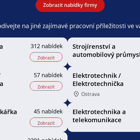
Zobrazit nabídky firmy
ívejte na jiné zajímavé pracovní příležitosti ve 
a
312 nabídek
Strojírenství a
automobilový průmys
Zobrazit
/
57 nabídek
Elektrotechnik /
a
Elektrotechnička
Zobrazit
Ostrava
ikářka
45 nabídek
Elektrotechnika a
telekomunikace
Zobrazit