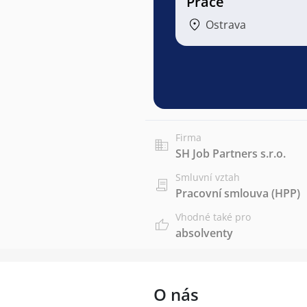
Práce
Ostrava
Firma
SH Job Partners s.r.o.
Smluvní vztah
Pracovní smlouva (HPP)
Vhodné také pro
absolventy
O nás