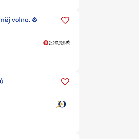
měj volno. ⚙
nů