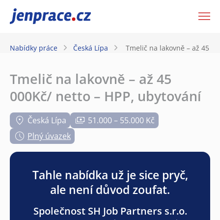
JenPráce.cz
Nabídky práce
Česká Lípa
Tmelič na lakovně – až 45 00
Tmelič na lakovně – až 45
000Kč/ netto – HPP, ubytování
Česká Lípa
51.000 – 55.000 Kč
Plný úvazek
Tahle nabídka už je sice pryč,
ale není důvod zoufat.
Společnost SH Job Partners s.r.o.