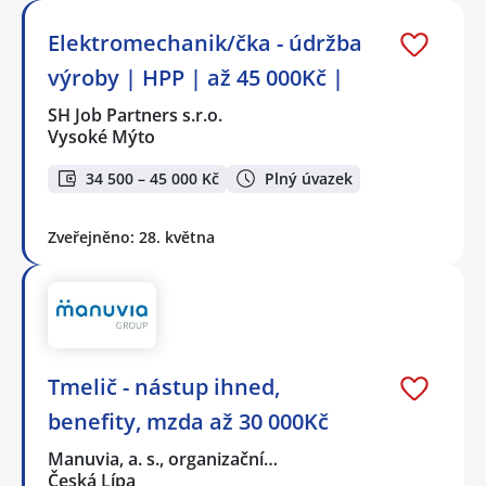
Elektromechanik/čka - údržba
výroby | HPP | až 45 000Kč |
SH Job Partners s.r.o.
Vysoké Mýto
34 500 – 45 000 Kč
Plný úvazek
Zveřejněno: 28. května
Tmelič - nástup ihned,
benefity, mzda až 30 000Kč
Manuvia, a. s., organizační…
Česká Lípa