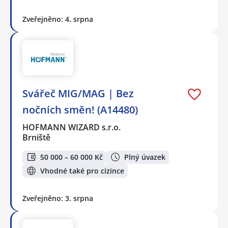
Zveřejněno: 4. srpna
Svářeč MIG/MAG | Bez
nočních směn! (A14480)
HOFMANN WIZARD s.r.o.
Brniště
50 000 – 60 000 Kč
Plný úvazek
Vhodné také pro cizince
Zveřejněno: 3. srpna