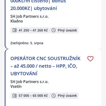
000Kč/m čistého| bonus
20.000Kč| ubytování
SH Job Partners s.r.o.
Kladno
41 250 – 41 260 Kč
Plný úvazek
Zveřejněno: 5. srpna
OPERÁTOR CNC SOUSTRUŽNÍK
– až 45.000 / netto – HPP, IČO,
UBYTOVÁNÍ
SH Job Partners s.r.o.
Vsetín
57 000 – 65 000 Kč
Plný úvazek