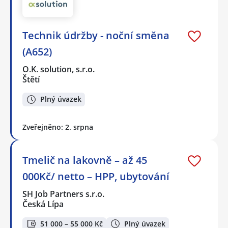
Technik údržby - noční směna
(A652)
O.K. solution, s.r.o.
Štětí
Plný úvazek
Zveřejněno: 2. srpna
Tmelič na lakovně – až 45
000Kč/ netto – HPP, ubytování
SH Job Partners s.r.o.
Česká Lípa
51 000 – 55 000 Kč
Plný úvazek