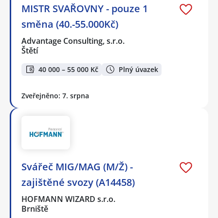
MISTR SVAŘOVNY - pouze 1
směna (40.-55.000Kč)
Advantage Consulting, s.r.o.
Štětí
40 000 – 55 000 Kč
Plný úvazek
Zveřejněno: 7. srpna
Svářeč MIG/MAG (M/Ž) -
zajištěné svozy (A14458)
HOFMANN WIZARD s.r.o.
Brniště