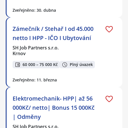
Zveřejněno: 30. dubna
Zámečník / Stehař I od 45.000
netto I HPP - IČO I Ubytování
SH Job Partners s.r.o.
Krnov
60 000 – 75 000 Kč
Plný úvazek
Zveřejněno: 11. března
Elektromechanik- HPP| až 56
000Kč/ netto| Bonus 15 000Kč
| Odměny
SH Job Partners s.r.o.