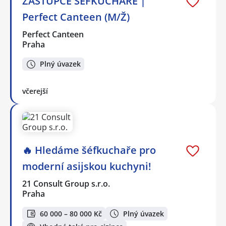
ZÁSTUPCE ŠÉFKUCHAŘE |
Perfect Canteen (M/Ž)
Perfect Canteen
Praha
Plný úvazek
včerejší
🔥 Hledáme šéfkuchaře pro
moderní asijskou kuchyni!
21 Consult Group s.r.o.
Praha
60 000 – 80 000 Kč
Plný úvazek