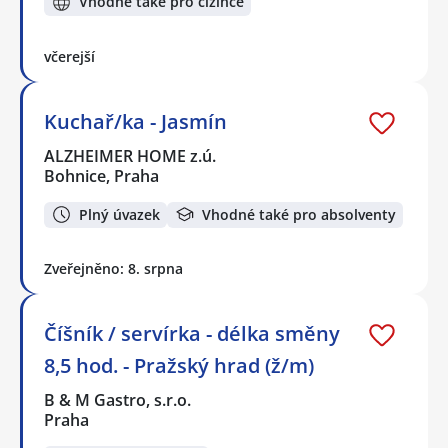
Vhodné také pro cizince
včerejší
Kuchař/ka - Jasmín
ALZHEIMER HOME z.ú.
Bohnice, Praha
Plný úvazek
Vhodné také pro absolventy
Zveřejněno: 8. srpna
Číšník / servírka - délka směny
8,5 hod. - Pražský hrad (ž/m)
B & M Gastro, s.r.o.
Praha