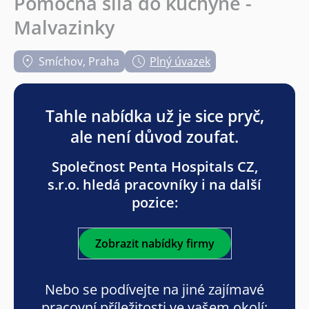
Pomocná síla do kuchyně -
Malvazinky
Smíchov, Praha
Plný úvazek
Tahle nabídka už je sice pryč,
ale není důvod zoufat.
Společnost Penta Hospitals CZ,
s.r.o. hledá pracovníky i na další
pozice:
Zobrazit nabídky firmy
Nebo se podívejte na jiné zajímavé
pracovní příležitosti ve vašem okolí: