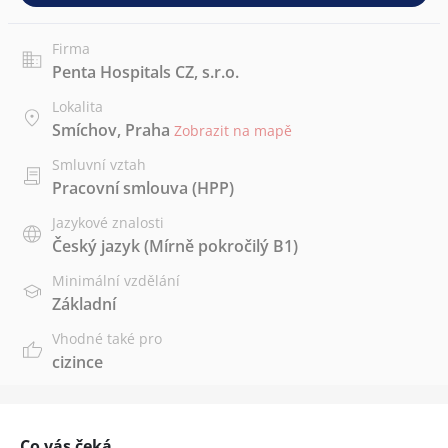
Firma
Penta Hospitals CZ, s.r.o.
Lokalita
Smíchov, Praha
Zobrazit na mapě
Smluvní vztah
Pracovní smlouva (HPP)
Jazykové znalosti
Český jazyk
(Mírně pokročilý B1)
Minimální vzdělání
Základní
Vhodné také pro
cizince
Co vás čeká