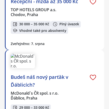
Recepční - mzda až 35 000 Kč
TOP HOTELS GROUP a.s.
Chodov, Praha
30 000 – 35 000 Kč
Plný úvazek
Vhodné také pro absolventy
Zveřejněno: 7. srpna
Budeš náš nový parťák v
Ďáblicích?
McDonald`s ČR spol. s r.o.
Ďáblice, Praha
29 000 – 33 000 Kč