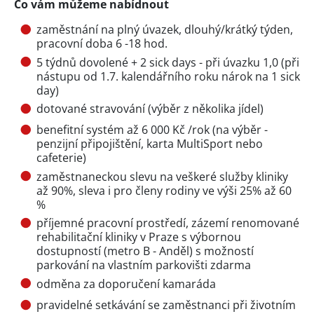
Co vám můžeme nabídnout
zaměstnání na plný úvazek, dlouhý/krátký týden,
pracovní doba 6 -18 hod.
5 týdnů dovolené + 2 sick days - při úvazku 1,0 (při
nástupu od 1.7. kalendářního roku nárok na 1 sick
day)
dotované stravování (výběr z několika jídel)
benefitní systém až 6 000 Kč /rok (na výběr -
penzijní připojištění, karta MultiSport nebo
cafeterie)
zaměstnaneckou slevu na veškeré služby kliniky
až 90%, sleva i pro členy rodiny ve výši 25% až 60
%
příjemné pracovní prostředí, zázemí renomované
rehabilitační kliniky v Praze s výbornou
dostupností (metro B - Anděl) s možností
parkování na vlastním parkovišti zdarma
odměna za doporučení kamaráda
pravidelné setkávání se zaměstnanci při životním