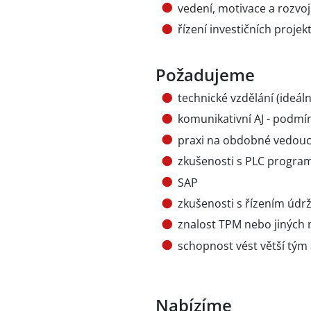
vedení, motivace a rozvo
řízení investičních proje
Požadujeme
technické vzdělání (ideáln
komunikativní AJ - podmí
praxi na obdobné vedoucí
zkušenosti s PLC progra
SAP
zkušenosti s řízením údr
znalost TPM nebo jiných
schopnost vést větší tý
Nabízíme