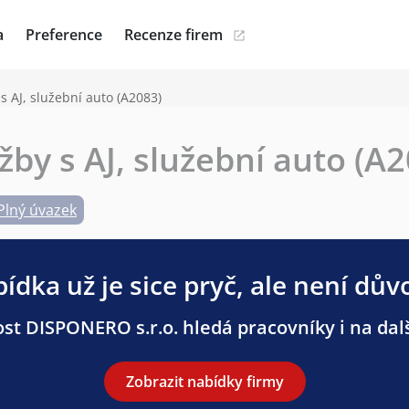
a
Preference
Recenze firem
 AJ, služební auto (A2083)
by s AJ, služební auto (A2
Plný úvazek
ídka už je sice pryč, ale není dův
st DISPONERO s.r.o. hledá pracovníky i na dalš
Zobrazit nabídky firmy