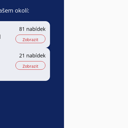
vašem okolí:
81 nabídek
l
Zobrazit
21 nabídek
Zobrazit