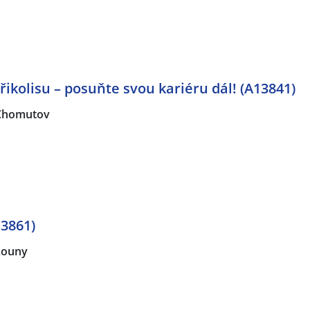
ikolisu – posuňte svou kariéru dál! (A13841)
Chomutov
3861)
Louny