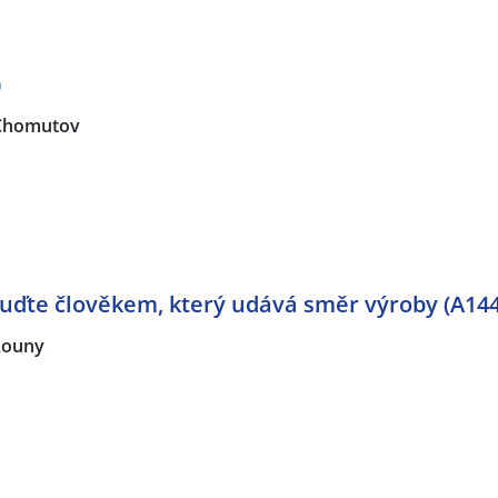
)
Chomutov
uďte člověkem, který udává směr výroby (A14
Louny