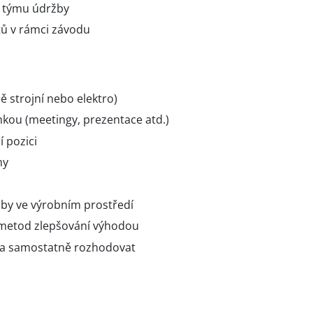
j týmu údržby
ktů v rámci závodu
ě strojní nebo elektro)
nkou (meetingy, prezentace atd.)
 pozici
my
žby ve výrobním prostředí
 metod zlepšování výhodou
m a samostatně rozhodovat