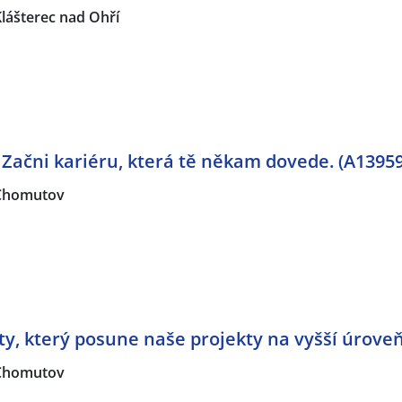
lášterec nad Ohří
? Začni kariéru, která tě někam dovede. (A13959
Chomutov
y, který posune naše projekty na vyšší úroveň
Chomutov