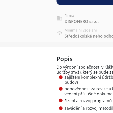
Firma
DISPONERO s.r.o.
Minimální vzdělání
Středoškolské nebo odbo
Popis
Do výrobní společnosti v Klá
údržby (m/ž), který se bude z
zajištění komplexní údržby
budov)
odpovědnost za revize a 
vedení příslušné dokume
řízení a rozvoj programů 
zavádění a rozvoj metodi