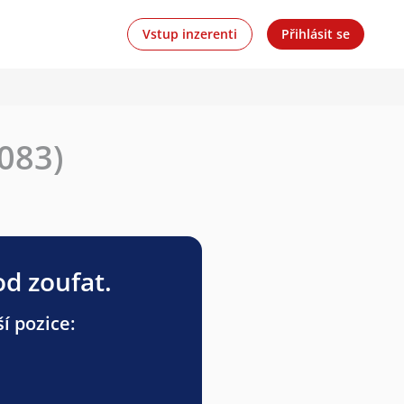
Vstup inzerenti
Přihlásit se
083)
od zoufat.
í pozice: