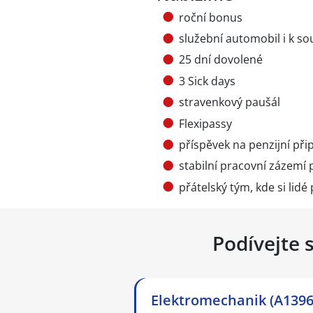
roční bonus
služební automobil i k 
25 dní dovolené
3 Sick days
stravenkový paušál
Flexipassy
příspěvek na penzijní přip
stabilní pracovní zázemí
přátelský tým, kde si lid
Podívejte 
Elektromechanik (A1396