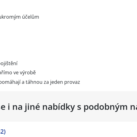
soukromým účelům
ojištění
 přímo ve výrobě
é pomáhají a táhnou za jeden provaz
se i na jiné nabídky s podobným 
2)