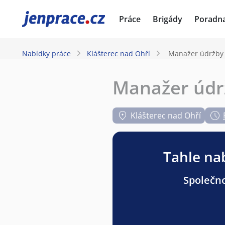
JenPráce.cz
Práce
Brigády
Poradn
Nabídky práce
Klášterec nad Ohří
Manažer údržby s
Manažer údrž
Klášterec nad Ohří
Tahle nab
Společno