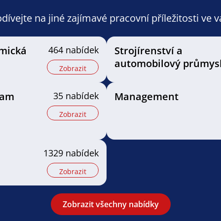
ívejte na jiné zajímavé pracovní příležitosti ve 
mická
464 nabídek
Strojírenství a
automobilový průmys
Zobrazit
eam
35 nabídek
Management
Zobrazit
1329 nabídek
Zobrazit
Zobrazit všechny nabídky