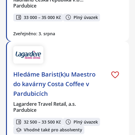
Pardubice
33 000 – 35 000 Kč
Plný úvazek
Zveřejněno: 3. srpna
Hledáme Barist(k)u Maestro
do kavárny Costa Coffee v
Pardubicích
Lagardere Travel Retail, a.s.
Pardubice
32 500 – 33 500 Kč
Plný úvazek
Vhodné také pro absolventy