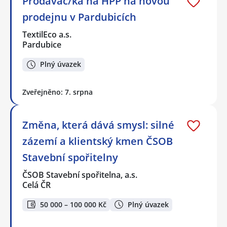
Prodavač/ka na HPP na novou
prodejnu v Pardubicích
TextilEco a.s.
Pardubice
Plný úvazek
Zveřejněno: 7. srpna
Změna, která dává smysl: silné
zázemí a klientský kmen ČSOB
Stavební spořitelny
ČSOB Stavební spořitelna, a.s.
Celá ČR
50 000 – 100 000 Kč
Plný úvazek