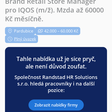
Brand Retail Store Manager
pro IQOS (m/ž). Mzda až 60000
Kč měsíčně.
Pardubice
42.000 – 60.000 Kč
Plný úvazek
Tahle nabídka už je sice pryč,
ale není důvod zoufat.
Společnost Randstad HR Solutions
s.r.o. hledá pracovníky i na další
pozice:
Zobrazit nabídky firmy