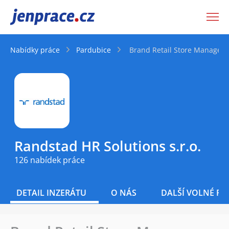
JenPráce.cz
Nabídky práce
Pardubice
Brand Retail Store Manager 
Randstad HR Solutions s.r.o.
126 nabídek práce
DETAIL INZERÁTU
O NÁS
DALŠÍ VOLNÉ PO