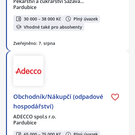
Pekařství a cukrářství Sázava…
Pardubice
30 000 – 38 000 Kč
Plný úvazek
Vhodné také pro absolventy
Zveřejněno: 7. srpna
Obchodník/Nákupčí (odpadové
hospodářství)
ADECCO spol.s r.o.
Pardubice
65 000 – 75 000 Kč
Plný úvazek