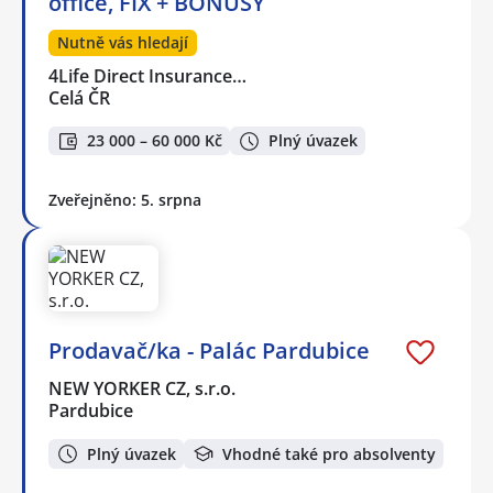
office, FIX + BONUSY
Nutně vás hledají
4Life Direct Insurance…
Celá ČR
23 000 – 60 000 Kč
Plný úvazek
Zveřejněno: 5. srpna
Prodavač/ka - Palác Pardubice
NEW YORKER CZ, s.r.o.
Pardubice
Plný úvazek
Vhodné také pro absolventy