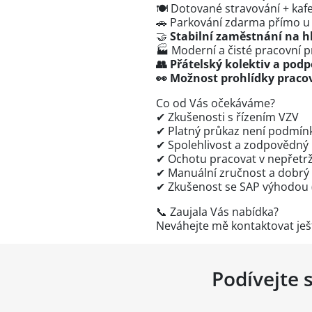
🍽 Dotované stravování + kafe
🚗 Parkování zdarma přímo u 
🤝
Stabilní zaměstnání na h
🏭 Moderní a čisté pracovní p
👥 Přátelský kolektiv a pod
👀 Možnost prohlídky praco
Co od Vás očekáváme?
✔ Zkušenosti s řízením VZV
✔ Platný průkaz není podmín
✔ Spolehlivost a zodpovědný 
✔ Ochotu pracovat v nepřetr
✔ Manuální zručnost a dobrý 
✔ Zkušenost se SAP výhodou
📞 Zaujala Vás nabídka?
Neváhejte mě kontaktovat ješ
Podívejte 