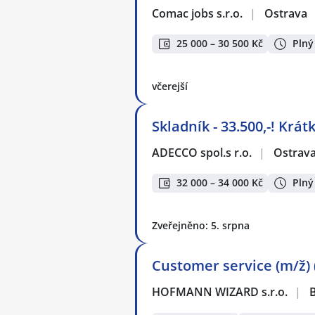
Comac jobs s.r.o.
|
Ostrava
25 000 – 30 500 Kč
Plný
včerejší
Skladník - 33.500,-! Krá
ADECCO spol.s r.o.
|
Ostrav
32 000 – 34 000 Kč
Plný
Zveřejněno: 5. srpna
Customer service (m/ž) 
HOFMANN WIZARD s.r.o.
|