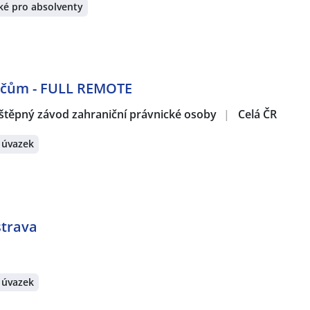
ké pro absolventy
dičům - FULL REMOTE
štěpný závod zahraniční právnické osoby
|
Celá ČR
 úvazek
strava
 úvazek