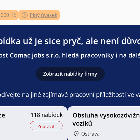
.000 Kč
Plný úvazek
ídka už je sice pryč, ale není dův
st Comac jobs s.r.o. hledá pracovníky i na dalš
Zobrazit nabídky firmy
ívejte na jiné zajímavé pracovní příležitosti ve 
ce
118 nabídek
Obsluha vysokozdviž
vozíků
Zobrazit
Ostrava