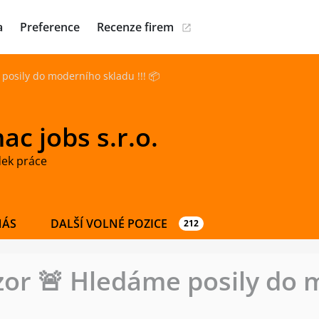
a
Preference
Recenze firem
 posily do moderního skladu !!! 📦
c jobs s.r.o.
dek práce
NÁS
DALŠÍ VOLNÉ POZICE
212
ozor 🚨 Hledáme posily do