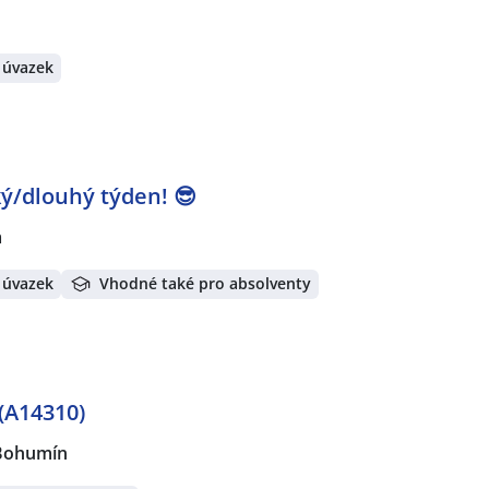
 úvazek
tký/dlouhý týden! 😎
a
 úvazek
Vhodné také pro absolventy
(A14310)
Bohumín