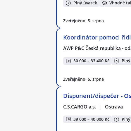
Plný úvazek
Vhodné ta
Zveřejněno: 5. srpna
Koordinátor pomoci ři
AWP P&C Česká republika - od
30 000 – 33 400 Kč
Plný
Zveřejněno: 5. srpna
Disponent/dispečer - O
C.S.CARGO a.s.
|
Ostrava
39 000 – 40 000 Kč
Plný