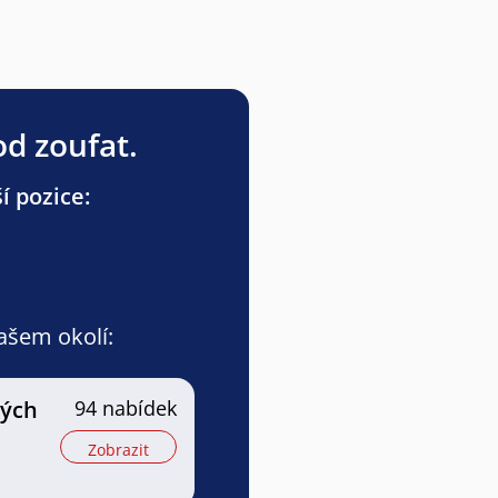
od zoufat.
í pozice:
vašem okolí:
ných
94 nabídek
Zobrazit