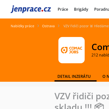
JenPráce.cz
Práce
Brigády
Poradn
Nabídky práce
Ostrava
VZV řidiči pozor 🚨 Hledáme
Coma
212 nabí
DETAIL INZERÁTU
O 
VZV řidiči p
skladu !!! 📦