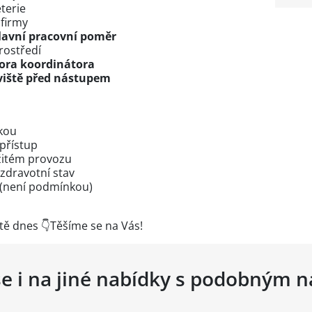
terie
firmy
lavní pracovní poměr
rostředí
pora koordinátora
viště před nástupem
kou
přístup
žitém provozu
zdravotní stav
 (není podmínkou)
tě dnes 👇Těšíme se na Vás!
se i na jiné nabídky s podobným 