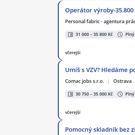
Operátor výroby-35.800 
Personal fabric - agentura prác
31 000 – 35 800 Kč
Plný
včerejší
Umíš s VZV? Hledáme pos
Comac jobs s.r.o.
|
Ostrava
30 750 – 35 000 Kč
Plný
včerejší
Pomocný skladník bez z