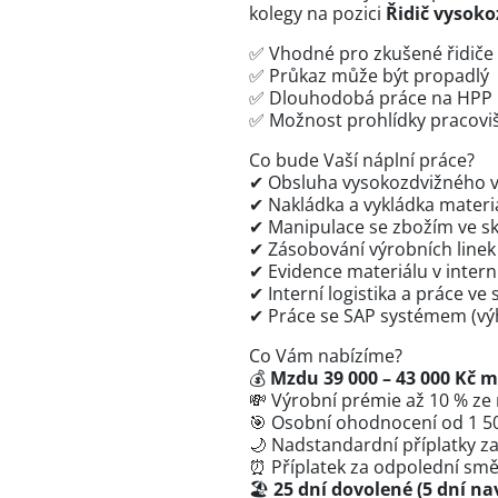
kolegy na pozici
Řidič vysoko
✅ Vhodné pro zkušené řidiče
✅ Průkaz může být propadlý
✅ Dlouhodobá práce na HPP
✅ Možnost prohlídky pracovi
Co bude Vaší náplní práce?
✔ Obsluha vysokozdvižného v
✔ Nakládka a vykládka materi
✔ Manipulace se zbožím ve sk
✔ Zásobování výrobních linek
✔ Evidence materiálu v inter
✔ Interní logistika a práce ve 
✔ Práce se SAP systémem (vý
Co Vám nabízíme?
💰
Mzdu 39 000 – 43 000 Kč 
💸 Výrobní prémie až 10 % ze
🎯 Osobní ohodnocení od 1 5
🌙 Nadstandardní příplatky za
⏰ Příplatek za odpolední sm
🏖
25 dní dovolené (5 dní nav