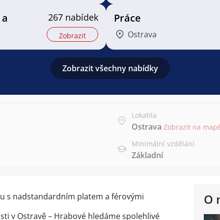
 a
267 nabídek
Práce
Ostrava
Zobrazit
Zobrazit všechny nabídky
Lokalita
Ostrava
Zobrazit na map
Minimální vzdělání
Základní
adu s nadstandardním platem a férovými
O 
ti v Ostravě – Hrabové hledáme spolehlivé