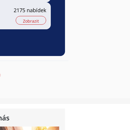
2175 nabídek
Zobrazit
ě
nás