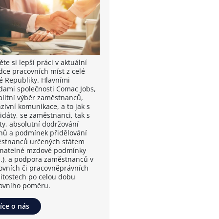
te si lepší práci v aktuální
dce pracovních míst z celé
é Republiky. Hlavními
dami společnosti Comac Jobs,
valitní výběr zaměstnanců,
zivní komunikace, a to jak s
idáty, se zaměstnanci, tak s
nty, absolutní dodržování
nů a podmínek přidělování
stnanců určených státem
vnatelné mzdové podmínky
.), a podpora zaměstnanců v
ovních či pracovněprávních
žitostech po celou dobu
ovního poměru.
íce o nás