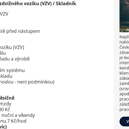
zdvižného vozíku (VZV) / Skladník
.
 VZV
ště před nástupem
Najdě
nabí
ozíku (VZV)
Česk
zása
álu
je k
ladu a výrobě
inten
kand
ním systému
klie
skladu
záko
hodou - není podmínkou)
zamě
(sro
apod
měsíčně
prac
 mzdy
zále
00 Kč
prac
 noční a víkendy
ěnu 7 Kč/hod
V
íc)