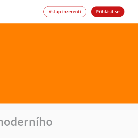
Vstup inzerenti
Přihlásit se
 moderního