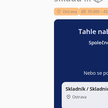
Ostrava
39.000 – 43
Tahle nab
Společno
Nebo se pod
Skladník / Skladni
Ostrava