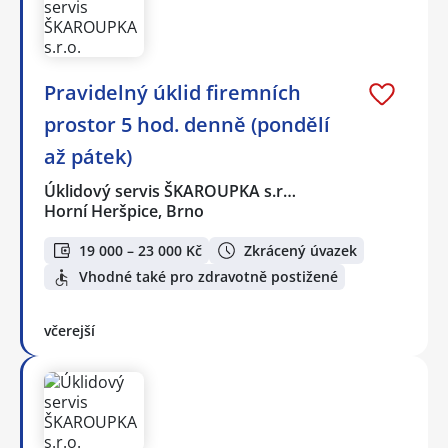
Pravidelný úklid firemních
prostor 5 hod. denně (pondělí
až pátek)
Úklidový servis ŠKAROUPKA s.r…
Horní Heršpice, Brno
19 000 – 23 000 Kč
Zkrácený úvazek
Vhodné také pro zdravotně postižené
včerejší