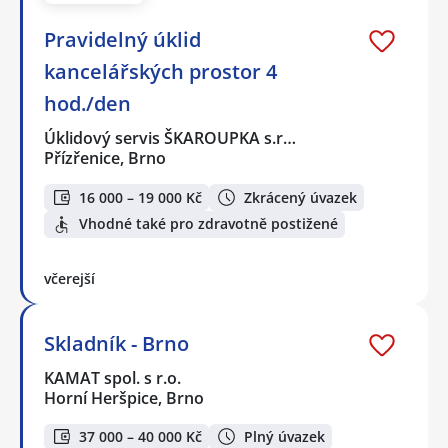
Pravidelný úklid
kancelářských prostor 4
hod./den
Úklidový servis ŠKAROUPKA s.r…
Přízřenice, Brno
16 000 – 19 000 Kč
Zkrácený úvazek
Vhodné také pro zdravotně postižené
včerejší
Skladník - Brno
KAMAT spol. s r.o.
Horní Heršpice, Brno
37 000 – 40 000 Kč
Plný úvazek