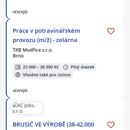
včerejší
Práce v potravinářském
provozu (m/ž) - zelárna
TKB Modřice s.r.o.
Brno
23 000 – 28 000 Kč
Plný úvazek
Vhodné také pro cizince
včerejší
BRUSIČ VE VÝROBĚ (38-42.000