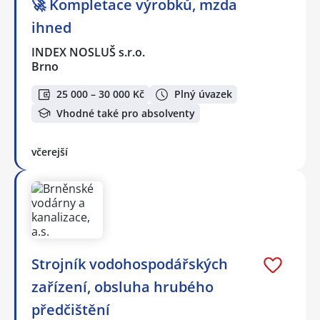
🚀 Kompletace výrobků, mzda
ihned
INDEX NOSLUŠ s.r.o.
Brno
25 000 – 30 000 Kč
Plný úvazek
Vhodné také pro absolventy
včerejší
Strojník vodohospodářských
zařízení, obsluha hrubého
předčištění