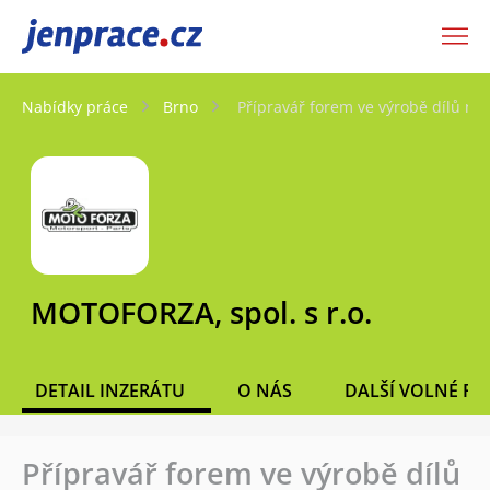
JenPráce.cz
Nabídky práce
Brno
Přípravář forem ve výrobě dílů na
MOTOFORZA, spol. s r.o.
DETAIL INZERÁTU
O NÁS
DALŠÍ VOLNÉ PO
Přípravář forem ve výrobě dílů