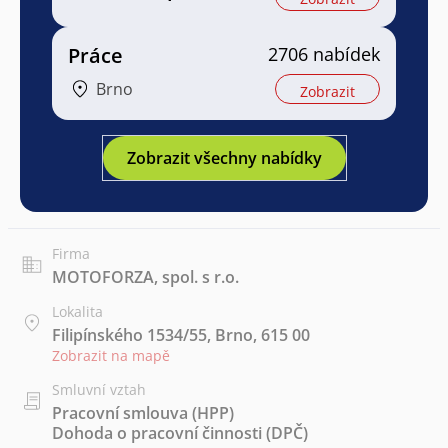
Práce
2706 nabídek
Brno
Zobrazit
Zobrazit všechny nabídky
Firma
MOTOFORZA, spol. s r.o.
Lokalita
Filipínského 1534/55, Brno, 615 00
Zobrazit na mapě
Smluvní vztah
Pracovní smlouva (HPP)
Dohoda o pracovní činnosti (DPČ)