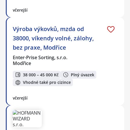
včerejší
Výroba výkovků, mzda od
38000, víkendy volné, zálohy,
bez praxe, Modřice
Enter-Prise Sorting, s.r.o.
Modřice
38 000 – 45 000 Kč
Plný úvazek
Vhodné také pro cizince
včerejší