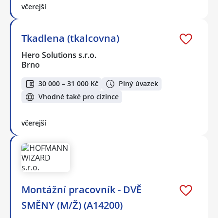
včerejší
Tkadlena (tkalcovna)
Hero Solutions s.r.o.
Brno
30 000 – 31 000 Kč
Plný úvazek
Vhodné také pro cizince
včerejší
Montážní pracovník - DVĚ
SMĚNY (M/Ž) (A14200)