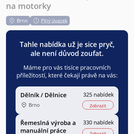
na motorky
Brno
Plný úvazek
Tahle nabídka už je sice pryč,
ale není důvod zoufat.
Máme pro vás tisíce pracovních
příležitostí, které čekají právě na vás:
Dělník / Dělnice
325 nabídek
Brno
Zobrazit
Řemeslná výroba a
330 nabídek
manuální práce
Zobrazit