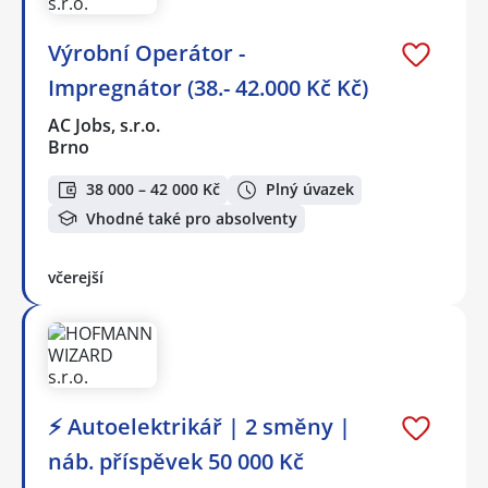
Výrobní Operátor -
Impregnátor (38.- 42.000 Kč Kč)
AC Jobs, s.r.o.
Brno
38 000 – 42 000 Kč
Plný úvazek
Vhodné také pro absolventy
včerejší
⚡ Autoelektrikář | 2 směny |
náb. příspěvek 50 000 Kč