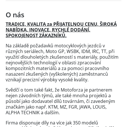
O nás
TRADICE, KVALITA za PŘIJATELNOU CENU, ŠIROKÁ
NABÍDKA, INOVACE, RYCHLÉ DODÁNÍ,
SPOKOJENOST ZÁKAZNÍKŮ.
Na základě požadavků motocyklových jezdců v
různých seriálech, Moto GP, WSBK, IDM, IRC, TT, při
využití dlouholetých zkušeností s materiály, použitím
nejnovějších technologií v oblasti zpracování
kompozitních materiálů a za pomoci pracovního
nasazení zkušených (vyškolených) zaměstnanců
vznikají precizní výrobky vysoké kvality.
Svědčí o tom také fakt, že Motoforza je partnerem
nejen závodních týmů, ale také mnoha projektů a
působí jako dodavatel dílů továrnám, či zavedeným
značkám jako např. KTM, MZ, FGR, JAWA, LOUIS,
ALPHA TECHNIK a dalším.
Firma disponuje díly na více jak 350 modelů