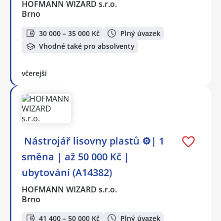
HOFMANN WIZARD s.r.o.
Brno
30 000 – 35 000 Kč
Plný úvazek
Vhodné také pro absolventy
včerejší
️ Nástrojář lisovny plastů ⚙️| 1
směna | až 50 000 Kč |
ubytování (A14382)
HOFMANN WIZARD s.r.o.
Brno
41 400 – 50 000 Kč
Plný úvazek