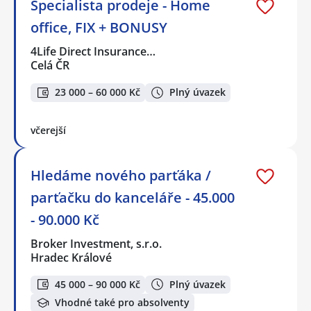
Specialista prodeje - Home
office, FIX + BONUSY
4Life Direct Insurance…
Celá ČR
23 000 – 60 000 Kč
Plný úvazek
včerejší
Hledáme nového parťáka /
parťačku do kanceláře - 45.000
- 90.000 Kč
Broker Investment, s.r.o.
Hradec Králové
45 000 – 90 000 Kč
Plný úvazek
Vhodné také pro absolventy