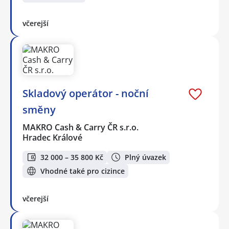
včerejší
Skladový operátor - noční
směny
MAKRO Cash & Carry ČR s.r.o.
Hradec Králové
32 000 – 35 800 Kč
Plný úvazek
Vhodné také pro cizince
včerejší