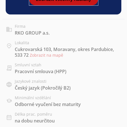
Firma
RKO GROUP a.s.
Lokalita
Cukrovarská 103, Moravany, okres Pardubice,
533 72
Zobrazit na mapě
Smluvní vztah
Pracovní smlouva (HPP)
Jazykové znalosti
Český jazyk
(Pokročilý B2)
Minimální vzdělání
Odborné vyučení bez maturity
Délka prac. poměru
na dobu neurčitou