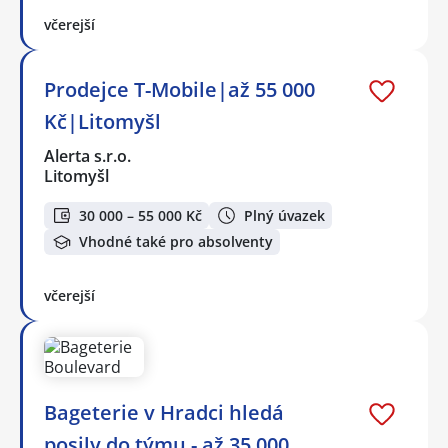
včerejší
Prodejce T-Mobile|až 55 000
Kč|Litomyšl
Alerta s.r.o.
Litomyšl
30 000 – 55 000 Kč
Plný úvazek
Vhodné také pro absolventy
včerejší
Bageterie v Hradci hledá
posily do týmu - až 35.000