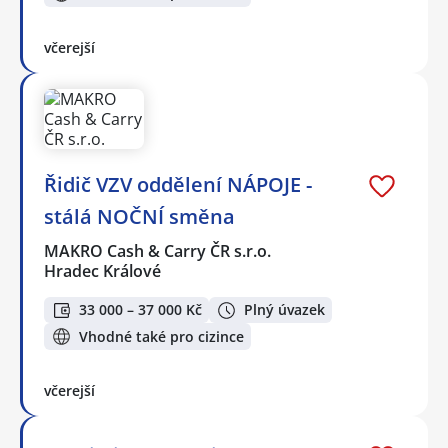
včerejší
Řidič VZV oddělení NÁPOJE -
stálá NOČNÍ směna
MAKRO Cash & Carry ČR s.r.o.
Hradec Králové
33 000 – 37 000 Kč
Plný úvazek
Vhodné také pro cizince
včerejší