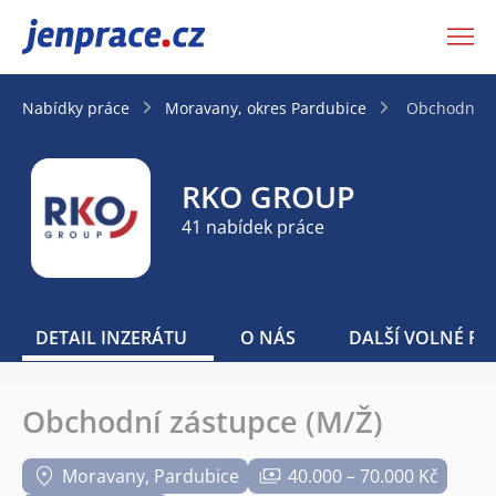
JenPráce.cz
Nabídky práce
Moravany, okres Pardubice
Obchodní zá
RKO GROUP
41 nabídek práce
DETAIL INZERÁTU
O NÁS
DALŠÍ VOLNÉ PO
Obchodní zástupce (M/Ž)
Moravany, Pardubice
40.000 – 70.000 Kč