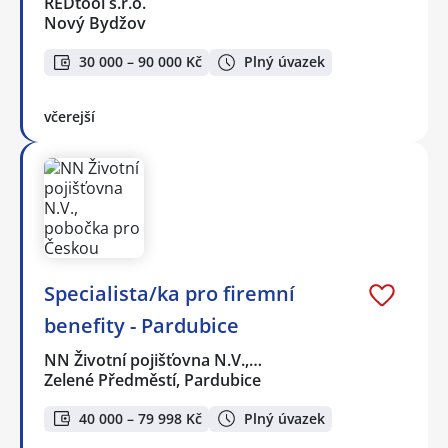
REDtool s.r.o.
Nový Bydžov
30 000 – 90 000 Kč
Plný úvazek
včerejší
Specialista/ka pro firemní
benefity - Pardubice
NN Životní pojišťovna N.V.,…
Zelené Předměstí, Pardubice
40 000 – 79 998 Kč
Plný úvazek