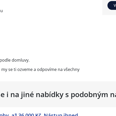
V
nu
 podle domluvy.
 a my se ti ozveme a odpovíme na všechny
se i na jiné nabídky s podobným 
ohy, až 36 000 Kč. Nástup ihned.