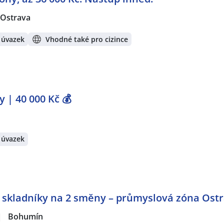
Ostrava
 úvazek
Vhodné také pro cizince
 | 40 000 Kč 💰
 úvazek
a skladníky na 2 směny – průmyslová zóna Ost
|
Bohumín