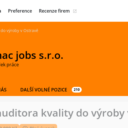
a
Preference
Recenze firem
 do výroby v Ostravě
c jobs s.r.o.
dek práce
NÁS
DALŠÍ VOLNÉ POZICE
210
uditora kvality do výroby