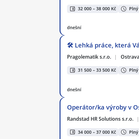
32 000 – 38 000 Kč
Plný
dnešní
🛠️ Lehká práce, která Vá
Pragolematik s.r.o.
|
Ostrav
31 500 – 33 500 Kč
Plný
dnešní
Operátor/ka výroby v Os
Randstad HR Solutions s.r.o.
34 000 – 37 000 Kč
Plný