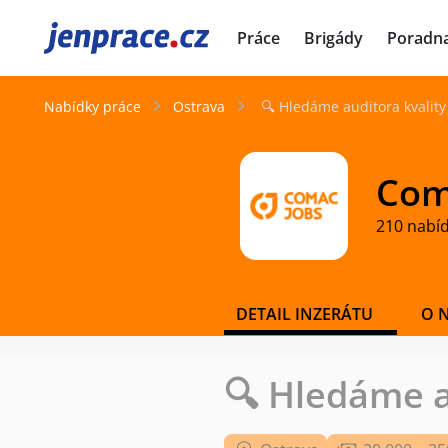
JenPráce.cz
Práce
Brigády
Poradn
Nabídky práce
Ostrava
🔍 Hledáme auditora kvality
Coma
210 nabí
DETAIL INZERÁTU
O 
🔍 Hledáme a