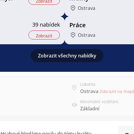
Zobrazit
Ostrava
39 nabídek
Práce
Ostrava
Zobrazit
Zobrazit všechny nabídky
Lokalita
Ostrava
Zobrazit na map
Minimální vzdělání
Základní
Hrabové hledáme posilu do týmu kvality.