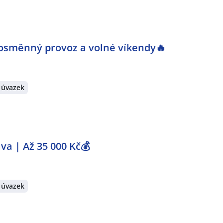
nosměnný provoz a volné víkendy🔥
 úvazek
va | Až 35 000 Kč💰
 úvazek