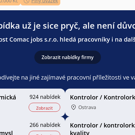
0.000 Kč
Plný úvazek
ídka už je sice pryč, ale není dův
st Comac jobs s.r.o. hledá pracovníky i na dalš
Zobrazit nabídky firmy
ívejte na jiné zajímavé pracovní příležitosti ve 
mická
924 nabídek
Kontrolor / Kontrolor
Ostrava
Zobrazit
266 nabídek
Kontrolor / kontrolor
mysl
kvality