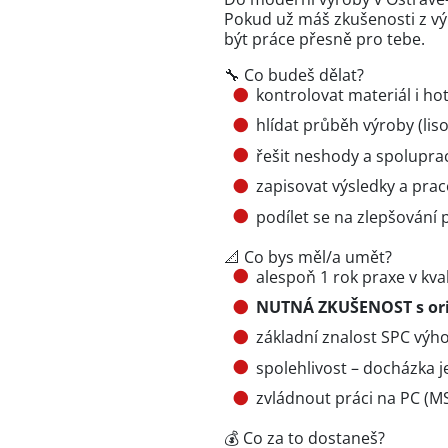
Pokud už máš zkušenosti z výr
být práce přesně pro tebe.
🔧 Co budeš dělat?
kontrolovat materiál i ho
hlídat průběh výroby (lis
řešit neshody a spoluprac
zapisovat výsledky a prac
podílet se na zlepšování
📐 Co bys měl/a umět?
alespoň 1 rok praxe v kva
NUTNÁ ZKUŠENOST s orie
základní znalost SPC výh
spolehlivost – docházka j
zvládnout práci na PC (MS
💰 Co za to dostaneš?