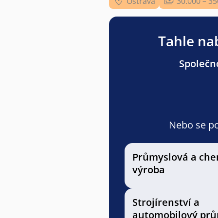
Ostrava
30.000 – 35
Tahle nab
Společno
Nebo se pod
Průmyslová a che
výroba
Strojírenství a
automobilový prů