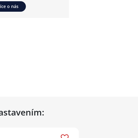
íce o nás
nastavením: