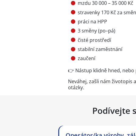
mzdu 30 000 – 35 000 Kč
stravenky 170 Kč za smě
práci na HPP
3 směny (po–pá)
čisté prostředí
stabilní zaměstnání
zaučení
👉 Nástup klidně hned, nebo
Neváhej, zašli nám životopis
otázky.
Podívejte 
Operátor/ka výroby, zál