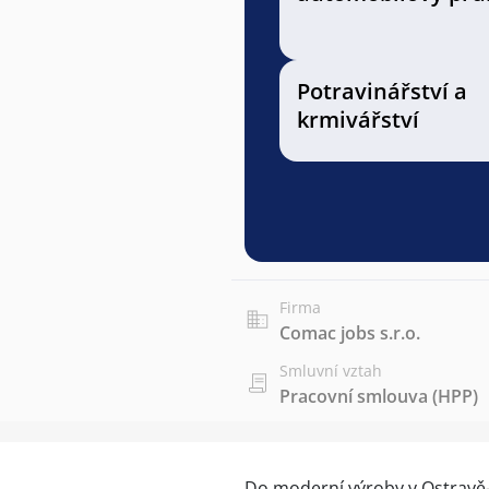
Potravinářství a
krmivářství
Firma
Comac jobs s.r.o.
Smluvní vztah
Pracovní smlouva (HPP)
Do moderní výroby v Ostravě-