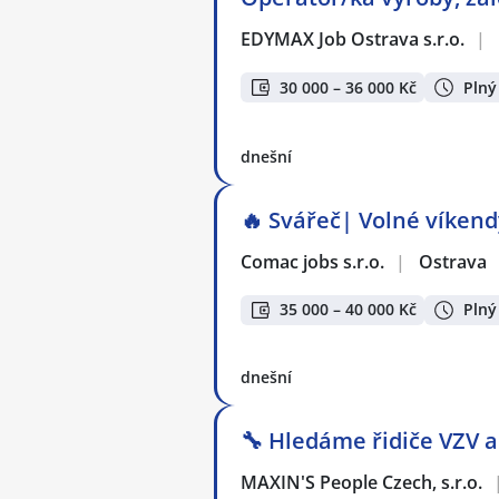
EDYMAX Job Ostrava s.r.o.
|
30 000 – 36 000 Kč
Plný
dnešní
🔥 Svářeč| Volné víkendy
Comac jobs s.r.o.
|
Ostrava
35 000 – 40 000 Kč
Plný
dnešní
🔧 Hledáme řidiče VZV 
MAXIN'S People Czech, s.r.o.