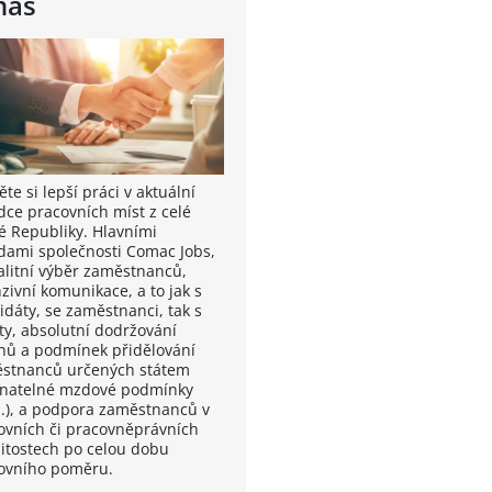
nás
te si lepší práci v aktuální
dce pracovních míst z celé
é Republiky. Hlavními
dami společnosti Comac Jobs,
valitní výběr zaměstnanců,
zivní komunikace, a to jak s
idáty, se zaměstnanci, tak s
nty, absolutní dodržování
nů a podmínek přidělování
stnanců určených státem
vnatelné mzdové podmínky
.), a podpora zaměstnanců v
ovních či pracovněprávních
žitostech po celou dobu
ovního poměru.