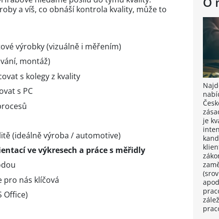
O 
oby a víš, co obnáší kontrola kvality, může to
tové výrobky (vizuálně i měřením)
ování, montáž)
ovat s kolegy z kvality
Najdě
ovat s PC
nabí
Česk
 procesů
zása
je k
inten
litě (ideálně výroba / automotive)
kand
klie
ntací ve výkresech a práce s měřidly
záko
odou
zamě
(sro
e pro nás klíčová
apod
prac
 Office)
zále
prac