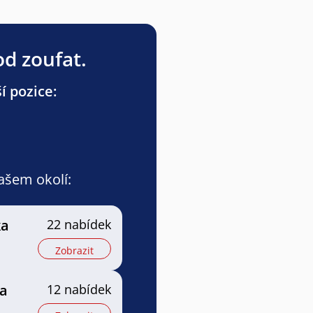
od zoufat.
í pozice:
vašem okolí:
ka
22 nabídek
Zobrazit
ka
12 nabídek