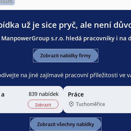
úvazek
ídka už je sice pryč, ale není dův
 ManpowerGroup s.r.o. hledá pracovníky i na da
Zobrazit nabídky firmy
ívejte na jiné zajímavé pracovní příležitosti ve 
 a
839 nabídek
Práce
Tuchoměřice
Zobrazit
Zobrazit všechny nabídky