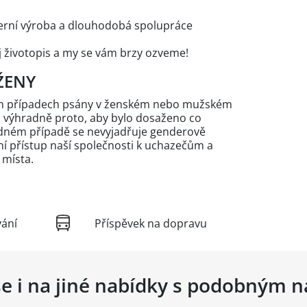
derní výroba a dlouhodobá spolupráce
 životopis a my se vám brzy ozveme!
ŽENY
ých případech psány v ženském nebo mužském
n výhradně proto, aby bylo dosaženo co
žádném případě se nevyjadřuje genderově
 přístup naší společnosti k uchazečům a
 místa.
vání
Příspěvek na dopravu
se i na jiné nabídky s podobným 