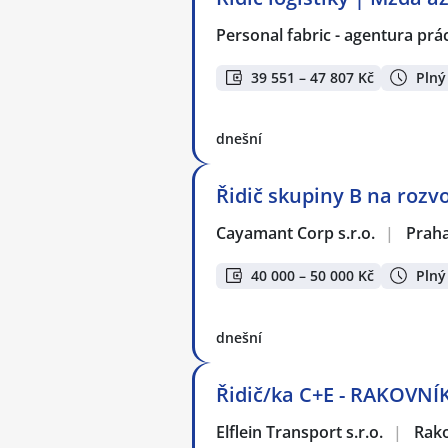
Personal fabric - agentura prác
39 551 – 47 807 Kč
Plný
dnešní
Řidič skupiny B na rozv
Cayamant Corp s.r.o.
|
Prah
40 000 – 50 000 Kč
Plný
dnešní
Řidič/ka C+E - RAKOVNÍ
Elflein Transport s.r.o.
|
Rak