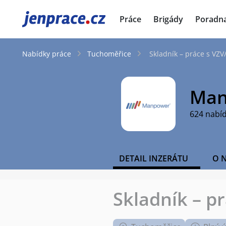
JenPráce.cz
Práce
Brigády
Poradn
Nabídky práce
Tuchoměřice
Skladník – práce s VZ
Man
624 nabí
DETAIL INZERÁTU
O 
Skladník – p