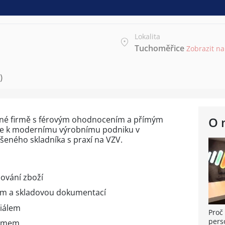
Lokalita
Tuchoměřice
Zobrazit n
)
dené firmě s férovým ohodnocením a přímým
O 
se k modernímu výrobnímu podniku v
eného skladníka s praxí na VZV.
ování zboží
em a skladovou dokumentací
iálem
Proč 
pers
týmem