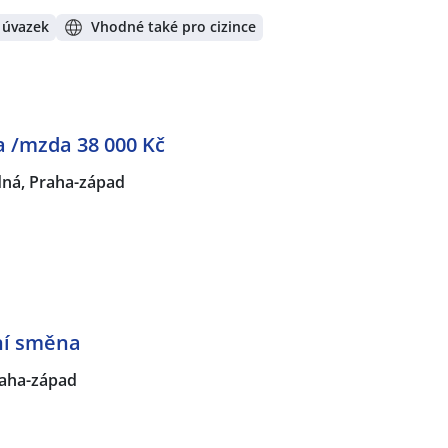
 úvazek
Vhodné také pro cizince
a /mzda 38 000 Kč
ná, Praha-západ
ní směna
raha-západ