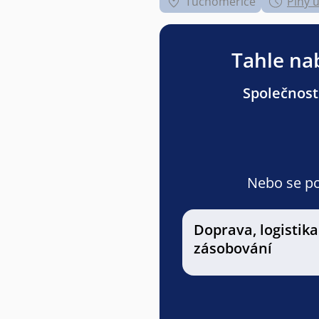
Tuchoměřice
Plný 
Tahle nab
Společnost
Nebo se pod
Doprava, logistika
zásobování