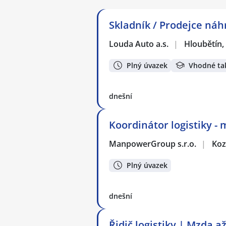
Skladník / Prodejce náh
Louda Auto a.s.
|
Hloubětín,
Plný úvazek
Vhodné ta
dnešní
Koordinátor logistiky - 
ManpowerGroup s.r.o.
|
Ko
Plný úvazek
dnešní
Řidič logistiky | Mzda a