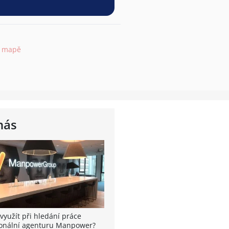
a mapě
nás
využít při hledání práce
onální agenturu Manpower?