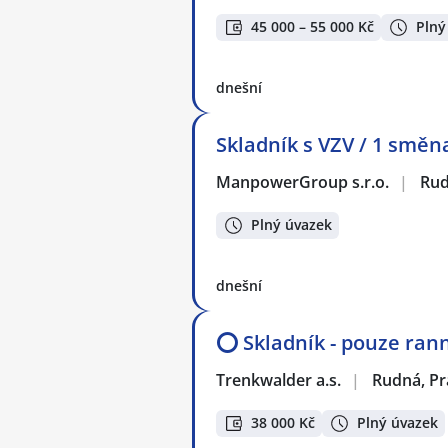
45 000 – 55 000 Kč
Plný
dnešní
Skladník s VZV / 1 směn
ManpowerGroup s.r.o.
|
Rud
Plný úvazek
dnešní
⭕ Skladník - pouze ran
Trenkwalder a.s.
|
Rudná, P
38 000 Kč
Plný úvazek