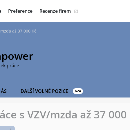
a
Preference
Recenze firem
V/mzda až 37 000 Kč
power
dek práce
NÁS
DALŠÍ VOLNÉ POZICE
624
ráce s VZV/mzda až 37 000