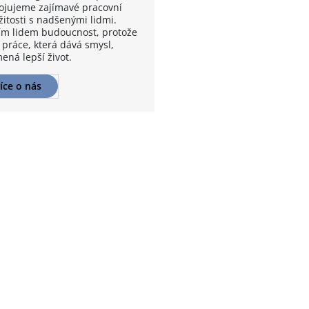
ojujeme zajímavé pracovní
žitosti s nadšenými lidmi.
m lidem budoucnost, protože
 práce, která dává smysl,
ená lepší život.
íce o nás