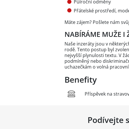
Půlroční odměny
Přátelské prostředí, mo
Máte zájem? Pošlete nám svůj
NABÍRÁME MUŽE I 
Naše inzeráty jsou v někter
rodě. Tento postup byl zvole
nejvyšší plynulosti textu. V 
podmíněný nebo diskriminační
uchazečkám o volná pracovní
Benefity
Příspěvek na stravo
Podívejte 