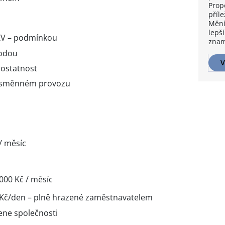
Prop
příle
Mění
lepší
ZV – podmínkou
znam
hodou
V
ostatnost
ousměnném provozu
/ měsíc
 000 Kč / měsíc
 Kč/den – plně hrazené zaměstnavatelem
ne společnosti