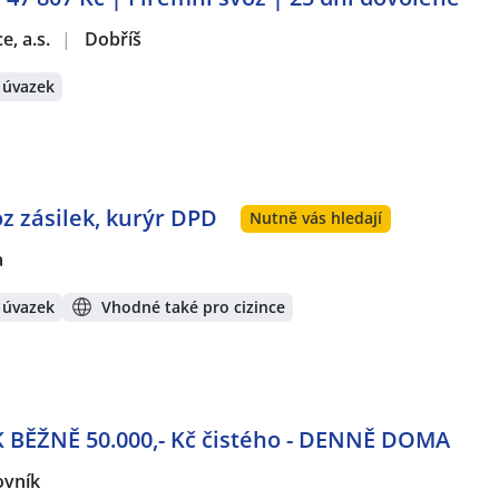
e, a.s.
|
Dobříš
 úvazek
oz zásilek, kurýr DPD
Nutně vás hledají
a
 úvazek
Vhodné také pro cizince
K BĚŽNĚ 50.000,- Kč čistého - DENNĚ DOMA
ovník