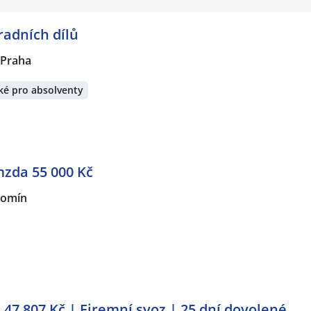
radních dílů
 Praha
ké pro absolventy
mzda 55 000 Kč
zomín
ž 47 807 Kč | Firemní svoz | 25 dní dovolené