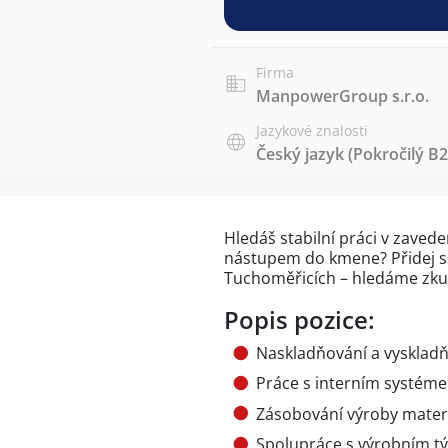
Firma
ManpowerGroup s.r.o.
Jazykové znalosti
Český jazyk
(Pokročilý B2
Hledáš stabilní práci v zave
nástupem do kmene? Přidej 
Tuchoměřicích – hledáme zkuš
Popis pozice:
Naskladňování a vyskladň
Práce s interním systém
Zásobování výroby mater
Spolupráce s výrobním 