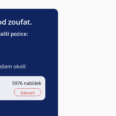
od zoufat.
lší pozice:
vašem okolí:
5976 nabídek
Zobrazit