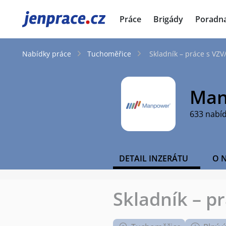
JenPráce.cz
Práce
Brigády
Poradn
Nabídky práce
Tuchoměřice
Skladník – práce s VZ
Man
633 nabí
DETAIL INZERÁTU
O 
Skladník – p