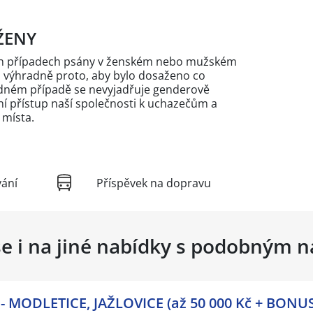
ŽENY
ých případech psány v ženském nebo mužském
n výhradně proto, aby bylo dosaženo co
žádném případě se nevyjadřuje genderově
 přístup naší společnosti k uchazečům a
 místa.
vání
Příspěvek na dopravu
se i na jiné nabídky s podobným 
 MODLETICE, JAŽLOVICE (až 50 000 Kč + BONUS