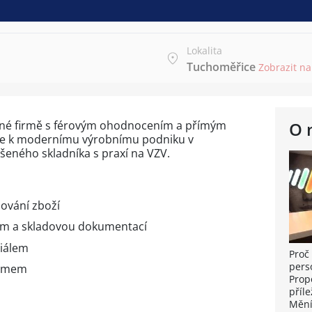
Lokalita
Tuchoměřice
Zobrazit n
dené firmě s férovým ohodnocením a přímým
O 
se k modernímu výrobnímu podniku v
eného skladníka s praxí na VZV.
ování zboží
em a skladovou dokumentací
iálem
Proč 
pers
týmem
Prop
příle
Mění