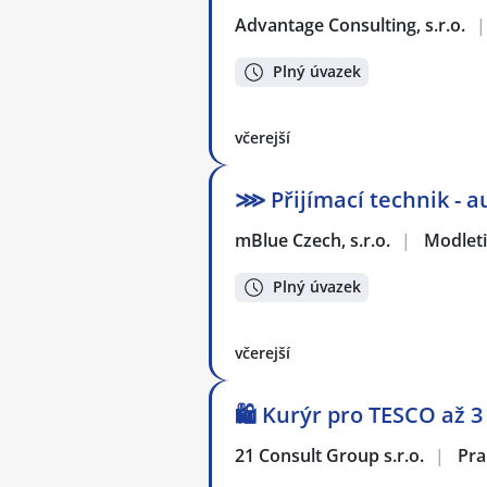
Advantage Consulting, s.r.o.
|
Plný úvazek
včerejší
⋙ Přijímací technik -
mBlue Czech, s.r.o.
|
Modlet
Plný úvazek
včerejší
🛍️ Kurýr pro TESCO až 
21 Consult Group s.r.o.
|
Pra