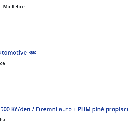
Modletice
 automotive ⋘
ice
3 500 Kč/den / Firemní auto + PHM plně proplac
ha