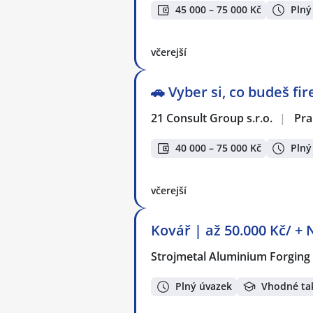
45 000 – 75 000 Kč
Plný
včerejší
🚗 Vyber si, co budeš f
21 Consult Group s.r.o.
|
Pra
40 000 – 75 000 Kč
Plný
včerejší
Kovář | až 50.000 Kč/ +
Strojmetal Aluminium Forging 
Plný úvazek
Vhodné ta