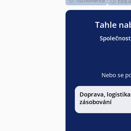
Tuchoměřice
Plný 
Tahle nab
Společnost
Nebo se pod
Doprava, logistika
zásobování