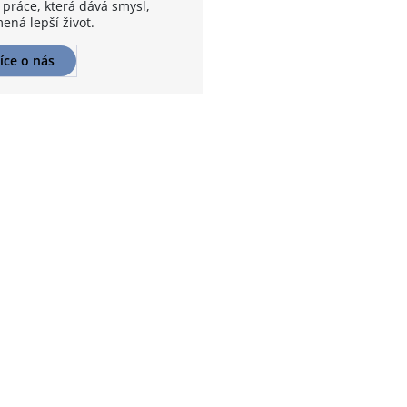
 práce, která dává smysl,
ená lepší život.
íce o nás