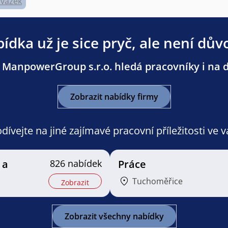
úvazek
ídka už je sice pryč, ale není dův
 ManpowerGroup s.r.o. hledá pracovníky i na da
Zobrazit nabídky firmy
ívejte na jiné zajímavé pracovní příležitosti ve 
 a
826 nabídek
Práce
Tuchoměřice
Zobrazit
Zobrazit všechny nabídky