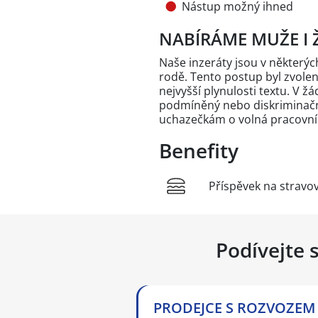
Nástup možný ihned
NABÍRÁME MUŽE I 
Naše inzeráty jsou v někter
rodě. Tento postup byl zvole
nejvyšší plynulosti textu. V 
podmíněný nebo diskriminační
uchazečkám o volná pracovní
Benefity
Příspěvek na stravo
Podívejte 
PRODEJCE S ROZVOZEM -