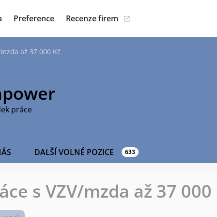
a
Preference
Recenze firem
V/mzda až 37 000 Kč
power
dek práce
NÁS
DALŠÍ VOLNÉ POZICE
633
ráce s VZV/mzda až 37 000