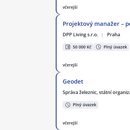
včerejší
Projektový manažer – p
DPP Living s.r.o.
|
Praha
50 000 Kč
Plný úvazek
včerejší
Geodet
Správa železnic, státní organi
Plný úvazek
včerejší