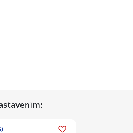
nastavením:
)