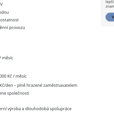
lepší
ZV
znam
hodou
V
ostatnost
měnní provozu
/ měsíc
 000 Kč / měsíc
 Kč/den – plně hrazené zaměstnavatelem
ne společnosti
derní výroba a dlouhodobá spolupráce