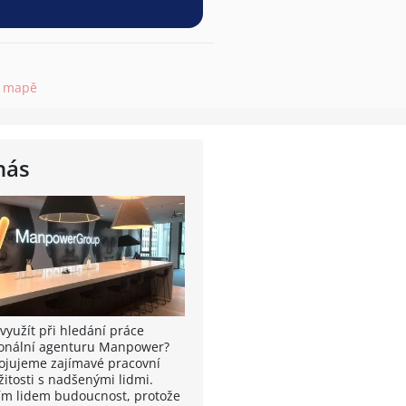
a mapě
nás
využít při hledání práce
onální agenturu Manpower?
ojujeme zajímavé pracovní
žitosti s nadšenými lidmi.
m lidem budoucnost, protože