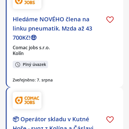
Hledáme NOVÉHO člena na
linku pneumatik. Mzda až 43
700Kč!🤑
Comac jobs s.r.o.
Kolín
Plný úvazek
Zveřejněno: 7. srpna
📦 Operátor skladu v Kutné
Hoře - svoz z Kolína a Čáslavi