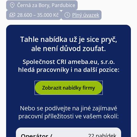
Černá za Bory, Pardubice
28.600 – 35.000 Kč
Plný úvazek
Tahle nabídka už je sice pryč,
ale není důvod zoufat.
Společnost CRI ameba.eu, s.r.o.
hledá pracovníky i na další pozice:
Zobrazit nabídky firmy
Nebo se podívejte na jiné zajímavé
pracovní příležitosti ve vašem okolí:
Operátor /
22 nabídek