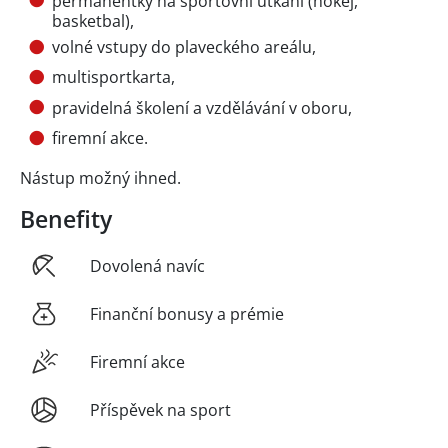
permanentky na sportovní utkání (hokej,
basketbal),
volné vstupy do plaveckého areálu,
multisportkarta,
pravidelná školení a vzdělávání v oboru,
firemní akce.
Nástup možný ihned.
Benefity
Dovolená navíc
Finanční bonusy a prémie
Firemní akce
Příspěvek na sport