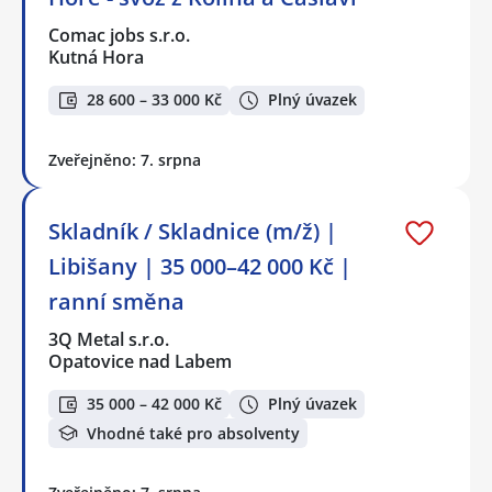
Comac jobs s.r.o.
Kutná Hora
28 600 – 33 000 Kč
Plný úvazek
Zveřejněno: 7. srpna
Skladník / Skladnice (m/ž) |
Libišany | 35 000–42 000 Kč |
ranní směna
3Q Metal s.r.o.
Opatovice nad Labem
35 000 – 42 000 Kč
Plný úvazek
Vhodné také pro absolventy