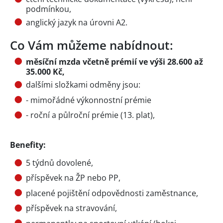
podmínkou,
anglický jazyk na úrovni A2.
Co Vám můžeme nabídnout:
měsíční mzda včetně prémií ve výši 28.600 až
35.000 Kč,
dalšími složkami odměny jsou:
- mimořádné výkonnostní prémie
- roční a půlroční prémie (13. plat),
Benefity:
5 týdnů dovolené,
příspěvek na ŽP nebo PP,
placené pojištění odpovědnosti zaměstnance,
příspěvek na stravování,