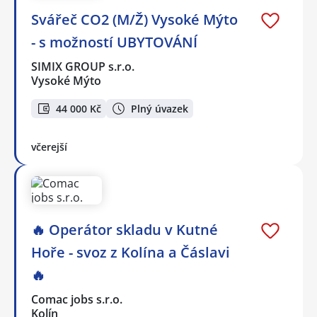
Svářeč CO2 (M/Ž) Vysoké Mýto
- s možností UBYTOVÁNÍ
SIMIX GROUP s.r.o.
Vysoké Mýto
44 000 Kč
Plný úvazek
včerejší
🔥 Operátor skladu v Kutné
Hoře - svoz z Kolína a Čáslavi
🔥
Comac jobs s.r.o.
Kolín