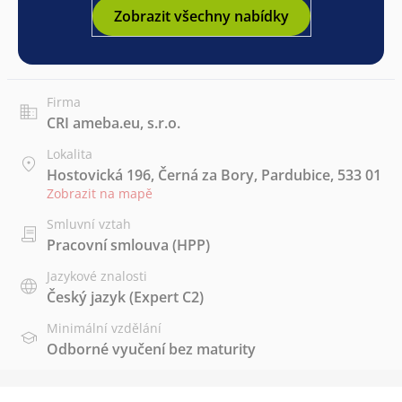
Zobrazit všechny nabídky
Firma
CRI ameba.eu, s.r.o.
Lokalita
Hostovická 196, Černá za Bory, Pardubice, 533 01
Zobrazit na mapě
Smluvní vztah
Pracovní smlouva (HPP)
Jazykové znalosti
Český jazyk
(Expert C2)
Minimální vzdělání
Odborné vyučení bez maturity