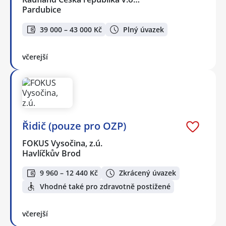
Pardubice
39 000 – 43 000 Kč
Plný úvazek
včerejší
Řidič (pouze pro OZP)
FOKUS Vysočina, z.ú.
Havlíčkův Brod
9 960 – 12 440 Kč
Zkrácený úvazek
Vhodné také pro zdravotně postižené
včerejší