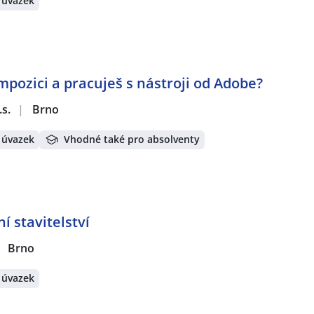
 úvazek
mpozici a pracuješ s nástroji od Adobe?
.s.
|
Brno
 úvazek
Vhodné také pro absolventy
í stavitelství
Brno
 úvazek