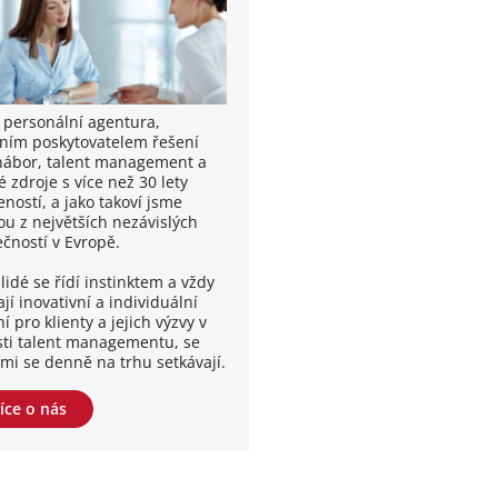
 personální agentura,
ním poskytovatelem řešení
nábor, talent management a
é zdroje s více než 30 lety
ností, a jako takoví jsme
ou z největších nezávislých
ečností v Evropě.
lidé se řídí instinktem a vždy
jí inovativní a individuální
í pro klienty a jejich výzvy v
sti talent managementu, se
ými se denně na trhu setkávají.
íce o nás