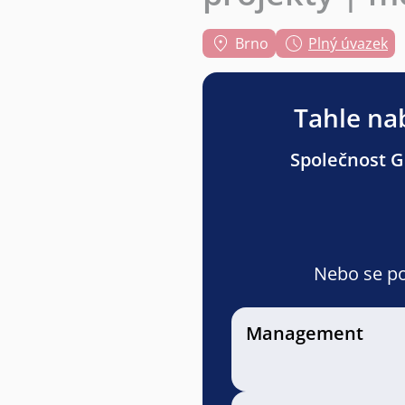
Brno
Plný úvazek
Tahle nab
Společnost Gr
Nebo se pod
Management