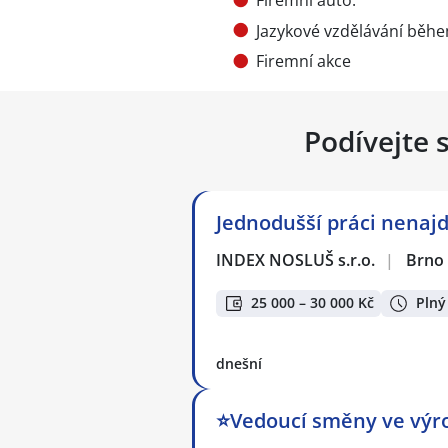
Firemní auto.
Jazykové vzdělávání běhe
Firemní akce
Podívejte 
Jednodušší práci nenaj
INDEX NOSLUŠ s.r.o.
|
Brno
25 000 – 30 000 Kč
Plný
dnešní
⭐Vedoucí směny ve výro