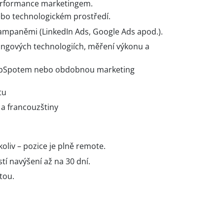
formance marketingem.
nebo technologickém prostředí.
ampaněmi (LinkedIn Ads, Google Ads apod.).
ingových technologiích, měření výkonu a
HubSpotem nebo obdobnou marketing
tu
 a francouzštiny
liv – pozice je plně remote.
í navýšení až na 30 dní.
tou.