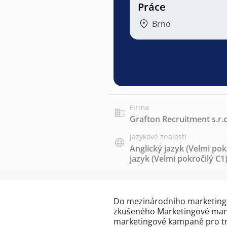
Práce
Brno
Firma
Grafton Recruitment s.r.o
Jazykové znalosti
Anglický jazyk
(Velmi pok
jazyk
(Velmi pokročilý C1
Do mezinárodního marketing
zkušeného Marketingové manaž
marketingové kampaně pro trh