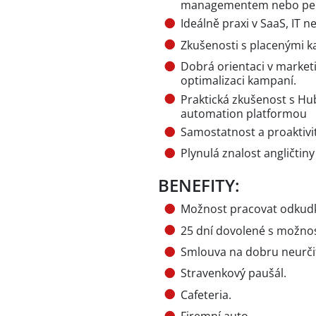
managementem nebo per
Ideálně praxi v SaaS, IT 
Zkušenosti s placenými k
Dobrá orientaci v market
optimalizaci kampaní.
Praktická zkušenost s 
automation platformou
Samostatnost a proaktivi
Plynulá znalost angličtiny
BENEFITY:
Možnost pracovat odkudko
25 dní dovolené s možnost
Smlouva na dobru neurči
Stravenkový paušál.
Cafeteria.