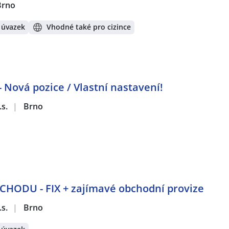
Brno
 úvazek
Vhodné také pro cizince
 Nová pozice / Vlastní nastavení!
.s.
|
Brno
ODU - FIX + zajímavé obchodní provize
.s.
|
Brno