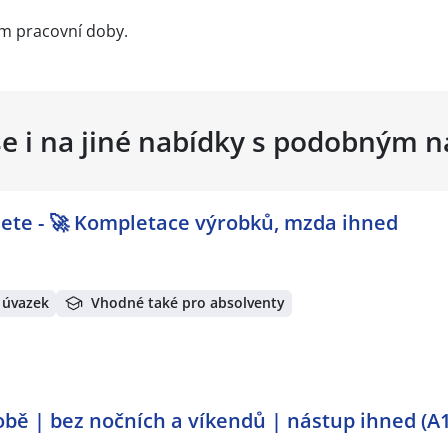
m pracovní doby.
se i na jiné nabídky s podobným 
dete - 🚀 Kompletace výrobků, mzda ihned
 úvazek
Vhodné také pro absolventy
bě | bez nočních a víkendů | nástup ihned (A