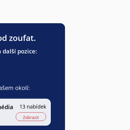
od zoufat.
 další pozice:
vašem okolí:
média
13 nabídek
Zobrazit