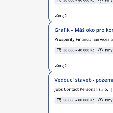
50 000 – 80 000 Kč
Plný
včerejší
Grafik – Máš oko pro ko
Prosperity Financial Services a
30 000 – 40 000 Kč
Plný
včerejší
Vedoucí staveb - pozemn
Jobs Contact Personal, s.r.o.
|
50 000 – 80 000 Kč
Plný