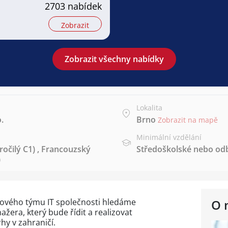
2703 nabídek
Zobrazit
Zobrazit všechny nabídky
Lokalita
.
Brno
Zobrazit na mapě
Minimální vzdělání
ročilý C1)
,
Francouzský
Středoškolské nebo od
)
ového týmu IT společnosti hledáme
O 
era, který bude řídit a realizovat
y v zahraničí.