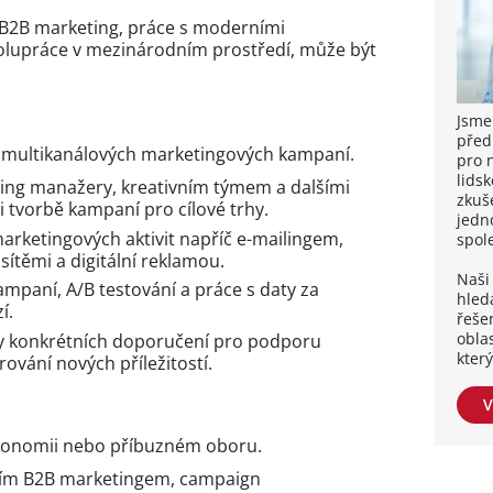
 B2B marketing, práce s moderními
olupráce v mezinárodním prostředí, může být
Jsme
před
a multikanálových marketingových kampaní.
pro 
lidsk
ting manažery, kreativním týmem a dalšími
zkuše
i tvorbě kampaní pro cílové trhy.
jedn
arketingových aktivit napříč e-mailingem,
spol
sítěmi a digitální reklamou.
Naši 
paní, A/B testování a práce s daty za
hleda
í.
řešen
obla
hy konkrétních doporučení pro podporu
kter
ování nových příležitostí.
V
ekonomii nebo příbuzném oboru.
ním B2B marketingem, campaign