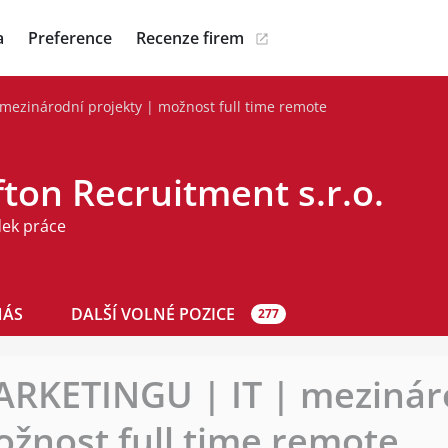
a
Preference
Recenze firem
zinárodní projekty | možnost full time remote
ton Recruitment s.r.o.
dek práce
NÁS
DALŠÍ VOLNÉ POZICE
277
KETINGU | IT | mezinár
ožnost full time remote