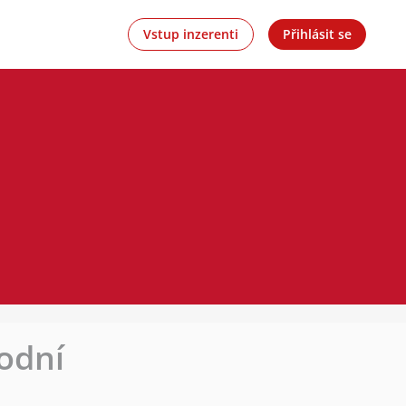
Vstup inzerenti
Přihlásit se
odní