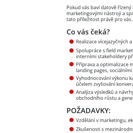
Pokud vás baví datově řízený
marketingovými nástroji a sp
tato příležitost právě pro vás.
Co vás čeká?
Realizace vícejazyčných 
Spolupráce s field marke
interními stakeholdery př
Příprava a optimalizace m
landing pages, sociálními 
Vyhodnocování výkonu kam
účelem zvyšování konverz
Analýza výsledků a návr
obchodního růstu a gener
POŽADAVKY:
Vzdělání v marketingu, 
Zkušenosti s mezinárod