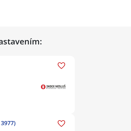
nastavením:
13977)