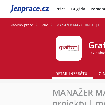
JenPráce.cz
Práce
Brigády
Poradn
Nabídky práce
Brno
MANAŽER MARKETINGU | IT | me
Graf
277 nabí
DETAIL INZERÁTU
O 
MANAŽER MAR
projekty | m