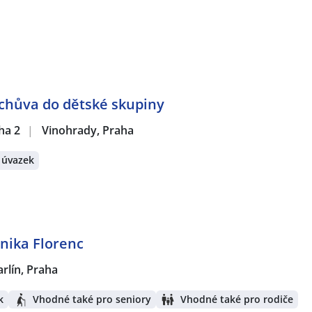
chůva do dětské skupiny
ha 2
|
Vinohrady, Praha
 úvazek
inika Florenc
arlín, Praha
k
Vhodné také pro seniory
Vhodné také pro rodiče