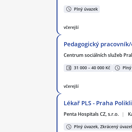
Plný úvazek
včerejší
Pedagogický pracovník/
Centrum sociálních služeb Pra
31 000 – 40 000 Kč
Plný
včerejší
Lékař PLS - Praha Polikl
Penta Hospitals CZ, s.r.o.
|
K
Plný úvazek, Zkrácený úvaze