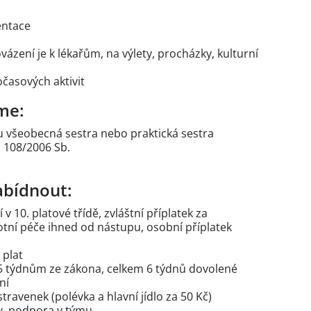
entace
ovázení je k lékařům, na výlety, procházky, kulturní
očasových aktivit
me:
ru všeobecná sestra nebo praktická sestra
. 108/2006 Sb.
bídnout:
 v 10. platové třídě, zvláštní příplatek za
tní péče ihned od nástupu, osobní příplatek
 plat
5 týdnům ze zákona, celkem 6 týdnů dovolené
ění
ravenek (polévka a hlavní jídlo za 50 Kč)
ady, podpora v týmu