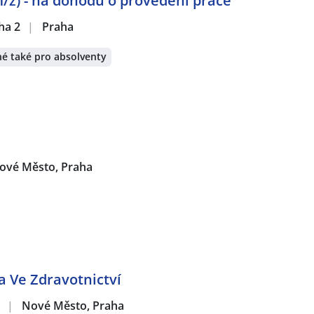
/ž) - na dohodu o provedení práce
ha 2
|
Praha
é také pro absolventy
ové Město, Praha
a Ve Zdravotnictví
Z
|
Nové Město, Praha