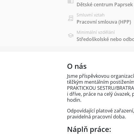
Dětské centrum Paprsek
Smluvní vztah
Pracovní smlouva (HPP)
Minimální vzdělání
Středoškolské nebo odbo
O nás
Jsme příspěvkovou organizací,
těžkým mentálním postižení
PRAKTICKOU SESTRU/BRATRA. N
i dříve, práce na celý úvazek,
hodin.
Odpovídající platové zařazen
pravidelná pracovní doba.
Náplň práce: