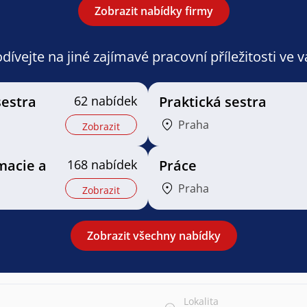
Zobrazit nabídky firmy
ívejte na jiné zajímavé pracovní příležitosti ve 
sestra
62 nabídek
Praktická sestra
Praha
Zobrazit
macie a
168 nabídek
Práce
Praha
Zobrazit
Zobrazit všechny nabídky
Lokalita