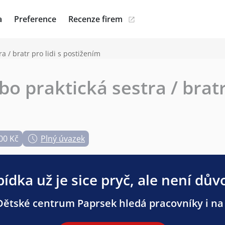
a
Preference
Recenze firem
a / bratr pro lidi s postižením
o praktická sestra / bratr 
00 Kč
Plný úvazek
ídka už je sice pryč, ale není dův
ětské centrum Paprsek hledá pracovníky i na 