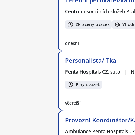
Terénní pečovatel/ka (m
Centrum sociálních služeb Pra
Zkrácený úvazek
Vhodn
dnešní
Personalista/-Tka
Penta Hospitals CZ, s.r.o.
|
N
Plný úvazek
včerejší
Provozní Koordinátor/K
Ambulance Penta Hospitals C