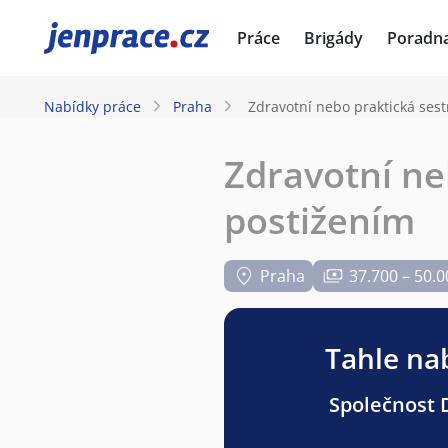
JenPráce.cz
Práce
Brigády
Poradn
Nabídky práce
Praha
Zdravotní nebo praktická sestr
Zdravotní neb
postižením
Praha
37.700 – 50.0
Tahle nab
Společnost D