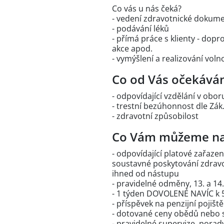
Co vás u nás čeká?
- vedení zdravotnické dokum
- podávání léků
- přímá práce s klienty - dopr
akce apod.
- vymýšlení a realizování voln
Co od Vás očekává
- odpovídající vzdělání v obo
- trestní bezúhonnost dle Zák
- zdravotní způsobilost
Co Vám můžeme na
- odpovídající platové zařazení
soustavné poskytování zdravo
ihned od nástupu
- pravidelné odměny, 13. a 14.
- 1 týden DOVOLENÉ NAVÍC k 
- příspěvek na penzijní pojišt
- dotované ceny obědů nebo st
- pravidelné supervize, por