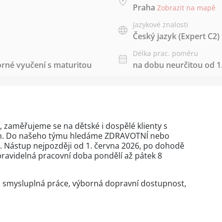
Praha
Zobrazit na mapě
Jazykové znalosti
Český jazyk
(Expert C2)
Délka prac. poměru
rné vyučení s maturitou
na dobu neurčitou od 1.
 zaměřujeme se na dětské i dospělé klienty s
m. Do našeho týmu hledáme ZDRAVOTNÍ nebo
ástup nejpozději od 1. června 2026, po dohodě
 pravidelná pracovní doba pondělí až pátek 8
í, smysluplná práce, výborná dopravní dostupnost,