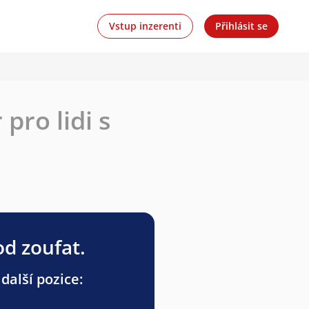
Vstup inzerenti
Přihlásit se
pro lidi s
od zoufat.
další pozice: