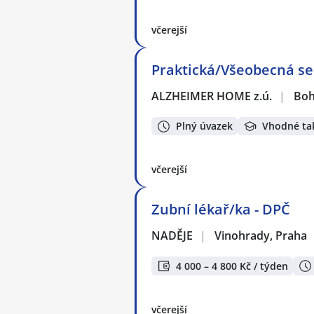
včerejší
Praktická/Všeobecná ses
ALZHEIMER HOME z.ú.
|
Boh
Plný úvazek
Vhodné ta
včerejší
Zubní lékař/ka - DPČ
NADĚJE
|
Vinohrady, Praha
4 000 – 4 800 Kč / týden
včerejší