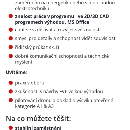
zaměřením na energetiku nebo silnoproudou
elektrotechniku
znalost práce v programu
:
ve 2D/3D CAD
programech výhodou, MS Office
chuť se vzdělávat a rozvíjet své znalosti
smysl pro detaily a schopnost vidět souvislosti
řidičský průkaz sk. B
dobré komunikační schopnosti a technické
myšlení
Uvítáme:
praxi v oboru
zkušenosti s návrhy FVE velkou výhodou
pilotování dronu a doklad o výcviku otevřené
kategorie A1 & A3
Na co můžete těšit:
stabilní zaměstnání