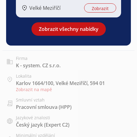
Velké Meziříčí
Zobrazit
Zobrazit všechny nabídky
Firma
K - system. CZ s.r.o.
Lokalita
Karlov 1664/100, Velké Meziříčí, 594 01
Zobrazit na mapě
Smluvní vztah
Pracovní smlouva (HPP)
Jazykové znalosti
Český jazyk
(Expert C2)
Minimální vzdělání