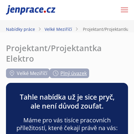
JenPráce.cz
Nabídky práce
Velké Meziříčí
Projektant/Projektantka E
Projektant/Projektantka
Elektro
Velké Meziříčí
Plný úvazek
Tahle nabídka už je sice pryč,
ale není důvod zoufat.
Máme pro vás tisíce pracovních
příležitostí, které čekají právě na vás: