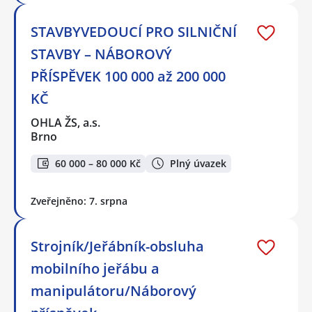
STAVBYVEDOUCÍ PRO SILNIČNÍ
STAVBY – NÁBOROVÝ
PŘÍSPĚVEK 100 000 až 200 000
KČ
OHLA ŽS, a.s.
Brno
60 000 – 80 000 Kč
Plný úvazek
Zveřejněno: 7. srpna
Strojník/Jeřábník-obsluha
mobilního jeřábu a
manipulátoru/Náborový