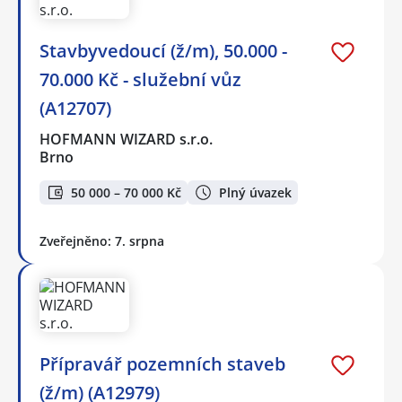
Stavbyvedoucí (ž/m), 50.000 -
70.000 Kč - služební vůz
(A12707)
HOFMANN WIZARD s.r.o.
Brno
50 000 – 70 000 Kč
Plný úvazek
Zveřejněno: 7. srpna
Přípravář pozemních staveb
(ž/m) (A12979)