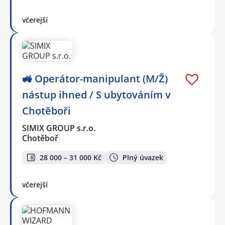
včerejší
🚜 Operátor-manipulant (M/Ž)
nástup ihned / S ubytováním v
Chotěboři
SIMIX GROUP s.r.o.
Chotěboř
28 000 – 31 000 Kč
Plný úvazek
včerejší