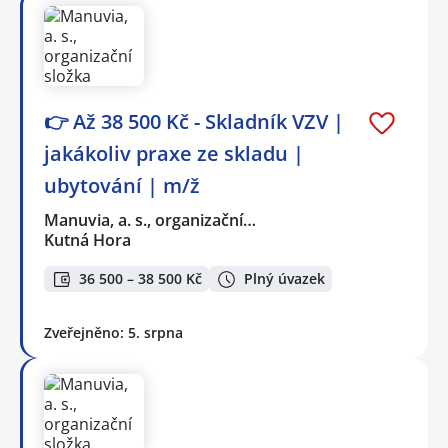
👉 Až 38 500 Kč - Skladník VZV |
jakákoliv praxe ze skladu |
ubytování | m/ž
Manuvia, a. s., organizační…
Kutná Hora
36 500 – 38 500 Kč
Plný úvazek
Zveřejněno: 5. srpna