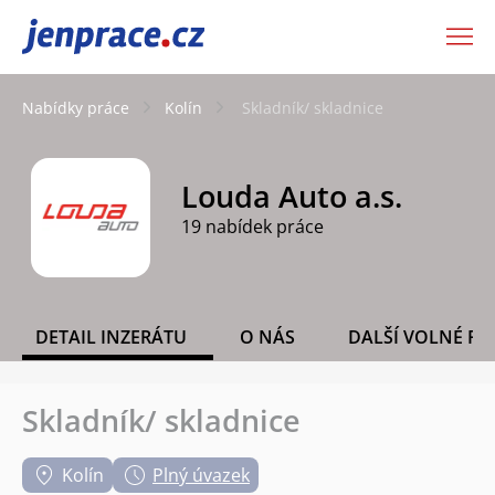
JenPráce.cz
Nabídky práce
Kolín
Skladník/ skladnice
Louda Auto a.s.
19 nabídek práce
DETAIL INZERÁTU
O NÁS
DALŠÍ VOLNÉ PO
Skladník/ skladnice
Kolín
Plný úvazek