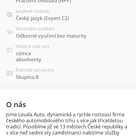
Pracovní smlouva (HPP)
Jazykové znalosti
Český jazyk
(Expert C2)
Minimální vzdělání
Odborné vyučení bez maturity
Vhodné také pro
cizince
absolventy
Řidičské oprávnění
Skupina B
O nás
Jsme Louda Auto, dynamická a rychle rostoucí firma
českého automobilového trhu s více jak třicetiletou
tradicí. Působíme již ve 13 městech České republiky a
s více než sedmi sty zaměstnanci nabízíme služby