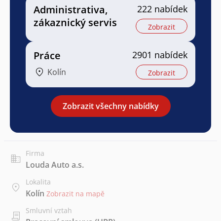
Administrativa,
222 nabídek
zákaznický servis
Zobrazit
Práce
2901 nabídek
Kolín
Zobrazit
Zobrazit všechny nabídky
Firma
Louda Auto a.s.
Lokalita
Kolín
Zobrazit na mapě
Smluvní vztah