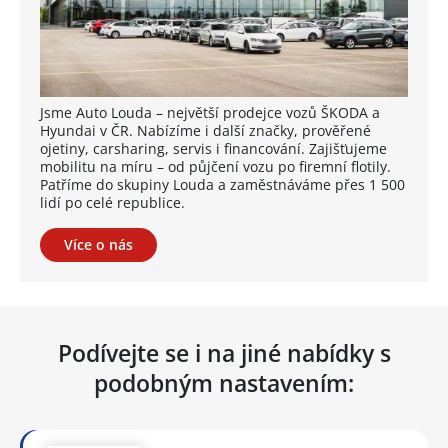
Jsme Auto Louda – největší prodejce vozů ŠKODA a
Hyundai v ČR. Nabízíme i další značky, prověřené
ojetiny, carsharing, servis i financování. Zajišťujeme
mobilitu na míru – od půjčení vozu po firemní flotily.
Patříme do skupiny Louda a zaměstnáváme přes 1 500
lidí po celé republice.
Více o nás
Podívejte se i na jiné nabídky s
podobným nastavením: