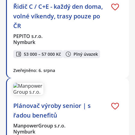
Řidič C / C+E - každý den doma,
volné víkendy, trasy pouze po
ČR
PEPITO s.r.o.
Nymburk
53 000 – 57 000 Kč
Plný úvazek
Zveřejněno: 6. srpna
Plánovač výroby senior | s
řadou benefitů
ManpowerGroup s.r.o.
Nymburk