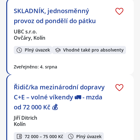
SKLADNÍK, jednosměnný
provoz od pondělí do pátku
UBC s.r.o.
Ovčáry, Kolín
Plný úvazek
Vhodné také pro absolventy
Zveřejněno: 4. srpna
Řidič/ka mezinárodní dopravy
C+E – volné víkendy 🚛 - mzda
od 72 000 Kč 💰
Jiří Ditrich
Kolín
72 000 – 75 000 Kč
Plný úvazek