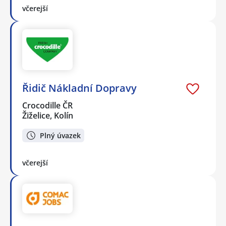
včerejší
Řidič Nákladní Dopravy
Crocodille ČR
Žiželice, Kolín
Plný úvazek
včerejší