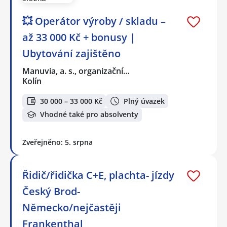
💥 Operátor výroby / skladu –
až 33 000 Kč + bonusy |
Ubytování zajištěno
Manuvia, a. s., organizační…
Kolín
30 000 – 33 000 Kč
Plný úvazek
Vhodné také pro absolventy
Zveřejněno: 5. srpna
Řidič/řidička C+E, plachta- jízdy
Český Brod-
Německo/nejčastěji
Frankenthal