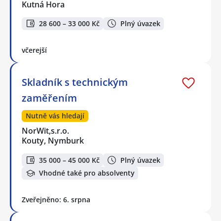
Kutná Hora
28 600 – 33 000 Kč
Plný úvazek
včerejší
Skladník s technickým
zaměřením
Nutně vás hledají
NorWit,s.r.o.
Kouty, Nymburk
35 000 – 45 000 Kč
Plný úvazek
Vhodné také pro absolventy
Zveřejněno: 6. srpna