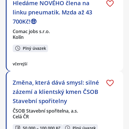
Hledáme NOVÉHO člena na
linku pneumatik. Mzda až 43
700Kč!🤑
Comac jobs s.r.o.
Kolín
Plný úvazek
včerejší
Změna, která dává smysl: silné
zázemí a klientský kmen ČSOB
Stavební spořitelny
ČSOB Stavební spořitelna, a.s.
Celá ČR
50 000 – 100 000 Kč
Plný úvazek