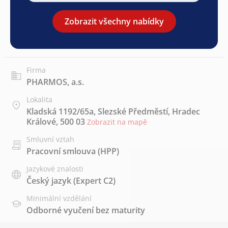
Zobrazit všechny nabídky
Firma
PHARMOS, a.s.
Lokalita
Kladská 1192/65a, Slezské Předměstí, Hradec
Králové, 500 03
Zobrazit na mapě
Smluvní vztah
Pracovní smlouva (HPP)
Jazykové znalosti
Český jazyk
(Expert C2)
Minimální vzdělání
Odborné vyučení bez maturity