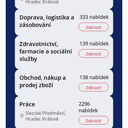
Hradec Králové
Doprava, logistika a
333 nabídek
zásobování
Zobrazit
Zdravotnictví,
139 nabídek
farmacie a sociální
Zobrazit
služby
Obchod, nákup a
138 nabídek
prodej zboží
Zobrazit
Práce
2296
nabídek
Slezské Předměstí,
Hradec Králové
Zobrazit