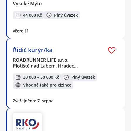
Vysoké Mýto
44 000 Kč
Plný úvazek
včerejší
Řidič kurýr/ka
ROADRUNNER LIFE s.r.o.
Plotiště nad Labem, Hradec…
30 000 – 50 000 Kč
Plný úvazek
Vhodné také pro cizince
Zveřejněno: 7. srpna