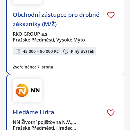
Obchodní zástupce pro drobné
zákazníky (M/Ž)
RKO GROUP a.s.
Pražské Předměstí, Vysoké Mýto
45 000 – 80 000 Kč
Plný úvazek
Zveřejněno: 7. srpna
Hledáme Lídra
NN Životní pojišťovna N.V.,…
Pražské Předměstí, Hradec…