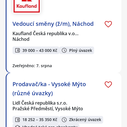
Vedoucí směny (ž/m), Náchod
Kaufland Česká republika v.o…
Náchod
39 000 – 43 000 Kč
Plný úvazek
Zveřejněno: 7. srpna
Prodavač/ka - Vysoké Mýto
(různé úvazky)
Lidl Česká republika s.r.o.
Pražské Předměstí, Vysoké Mýto
18 252 – 35 350 Kč
Zkrácený úvazek