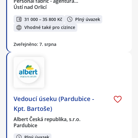
Personal fabric - agentura…
Ústí nad Orlicí
31 000 – 35 800 Kč
Plný úvazek
Vhodné také pro cizince
Zveřejněno: 7. srpna
Vedoucí úseku (Pardubice -
Kpt. Bartoše)
Albert Česká republika, s.r.o.
Pardubice
Plný úvazek