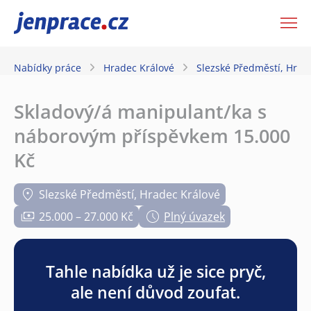
JenPráce.cz
Nabídky práce
Hradec Králové
Slezské Předměstí, Hrad
Skladový/á manipulant/ka s
náborovým příspěvkem 15.000
Kč
Slezské Předměstí, Hradec Králové
25.000 – 27.000 Kč
Plný úvazek
Tahle nabídka už je sice pryč,
ale není důvod zoufat.