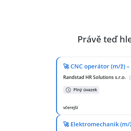
Právě teď hl
🚀 CNC operátor (m/ž) –
Randstad HR Solutions s.r.o.
Plný úvazek
včerejší
🚀 Elektromechanik (m/ž