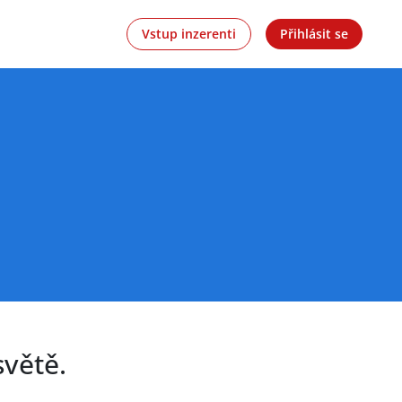
Vstup inzerenti
Přihlásit se
větě.