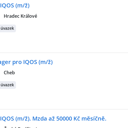
 IQOS (m/ž)
|
Hradec Králové
 úvazek
ager pro IQOS (m/ž)
|
Cheb
 úvazek
 IQOS (m/ž). Mzda až 50000 Kč měsíčně.