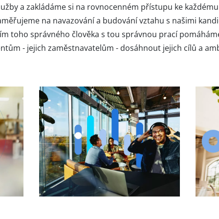
služby a zakládáme si na rovnocenném přístupu ke každém
 zaměřujeme na navazování a budování vztahu s našimi kandi
ním toho správného člověka s tou správnou prací pomáhám
entům - jejich zaměstnavatelům - dosáhnout jejich cílů a amb