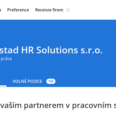
a
Preference
Recenze firem
tad HR Solutions s.r.o.
 práce
S
VOLNÉ POZICE
132
 vaším partnerem v pracovním s