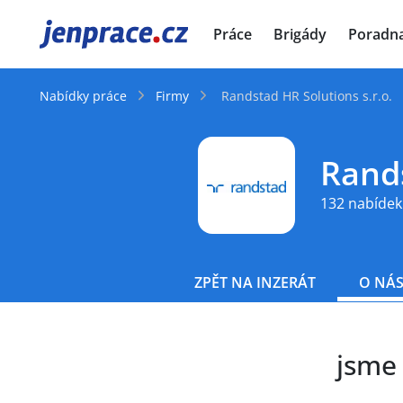
JenPráce.cz
Práce
Brigády
Poradn
Nabídky práce
Firmy
Randstad HR Solutions s.r.o.
Rands
132 nabídek
ZPĚT NA INZERÁT
O NÁ
jsme