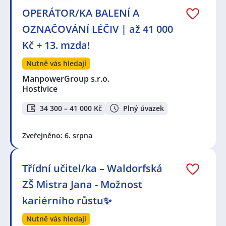
OPERÁTOR/KA BALENÍ A
OZNAČOVÁNÍ LÉČIV | až 41 000
Kč + 13. mzda!
Nutně vás hledají
ManpowerGroup s.r.o.
Hostivice
34 300 – 41 000 Kč
Plný úvazek
Zveřejněno: 6. srpna
Třídní učitel/ka – Waldorfská
ZŠ Mistra Jana - Možnost
kariérního růstu✨
Nutně vás hledají