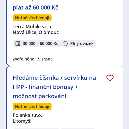
plat až 60.000 Kč
Nutně vás hledají
Terra Mobile s.r.o.
Nová Ulice, Olomouc
30 000 – 60 000 Kč
Plný úvazek
Zveřejněno: 7. srpna
Hledáme číšníka / servírku na
HPP - finanční bonusy +
možnost parkování
Nutně vás hledají
Polanka s.r.o.
Litomyšl