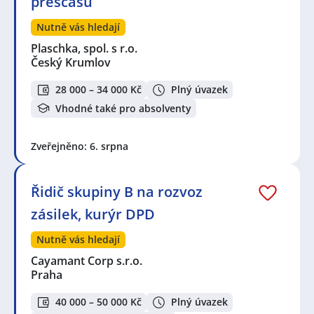
přesčasů
Nutně vás hledají
Plaschka, spol. s r.o.
Český Krumlov
28 000 – 34 000 Kč
Plný úvazek
Vhodné také pro absolventy
Zveřejněno: 6. srpna
Řidič skupiny B na rozvoz
zásilek, kurýr DPD
Nutně vás hledají
Cayamant Corp s.r.o.
Praha
40 000 – 50 000 Kč
Plný úvazek