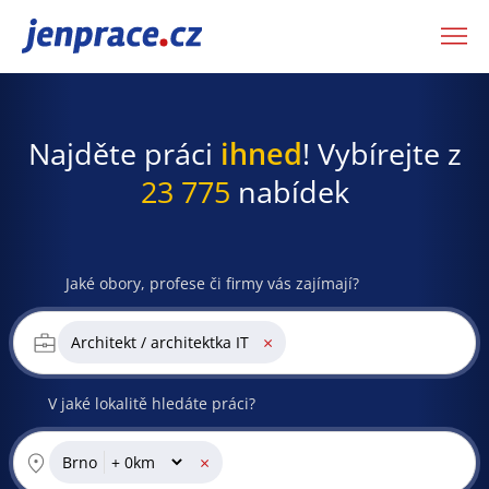
JenPráce.cz
Najděte práci
ihned
! Vybírejte z
23 775
nabídek
Jaké obory, profese či firmy vás zajímají?
×
Architekt / architektka IT
V jaké lokalitě hledáte práci?
×
Brno