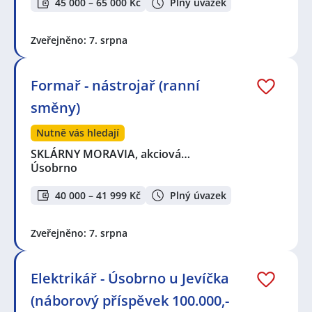
45 000 – 65 000 Kč
Plný úvazek
Zveřejněno: 7. srpna
Formař - nástrojař (ranní
směny)
Nutně vás hledají
SKLÁRNY MORAVIA, akciová…
Úsobrno
40 000 – 41 999 Kč
Plný úvazek
Zveřejněno: 7. srpna
Elektrikář - Úsobrno u Jevíčka
(náborový příspěvek 100.000,-