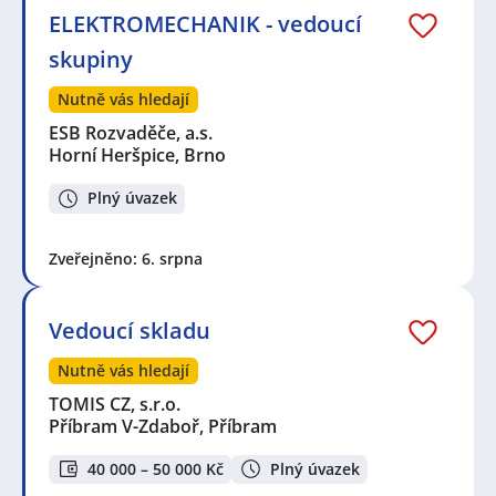
ELEKTROMECHANIK - vedoucí
skupiny
Nutně vás hledají
ESB Rozvaděče, a.s.
Horní Heršpice, Brno
Plný úvazek
Zveřejněno: 6. srpna
Vedoucí skladu
Nutně vás hledají
TOMIS CZ, s.r.o.
Příbram V-Zdaboř, Příbram
40 000 – 50 000 Kč
Plný úvazek