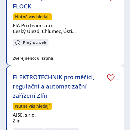
FLOCK
Nutně vás hledají
FIA ProTeam s.r.o.
Český Újezd, Chlumec, Ústí…
Plný úvazek
Zveřejněno: 6. srpna
ELEKTROTECHNIK pro měřící,
regulační a automatizační
zařízení Zlín
Nutně vás hledají
AISE, s.r.o.
Zlín