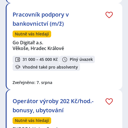
filtrace:
Advantage Consulting, s.r.o.
,
Prosperity Financial
Pracovník podpory v
Services a.s.
bankovnictví (m/ž)
Seznam profesí v zobrazených inzerátech:
Finanční analytik / analytička
,
Metodik / Metodička
,
Nutně vás hledají
Odborný asistent / asistentka
,
Pojišťovací poradce /
Go Digital! a.s.
poradkyně
,
Specialista / specialistka v pojišťovnictví
,
Věkoše, Hradec Králové
Architekt / Architektka
,
Projektant / Projektantka
31 000 – 45 000 Kč
Plný úvazek
Vhodné také pro absolventy
Zveřejněno: 7. srpna
Operátor výroby 202 Kč/hod.-
bonusy, ubytování
Nutně vás hledají