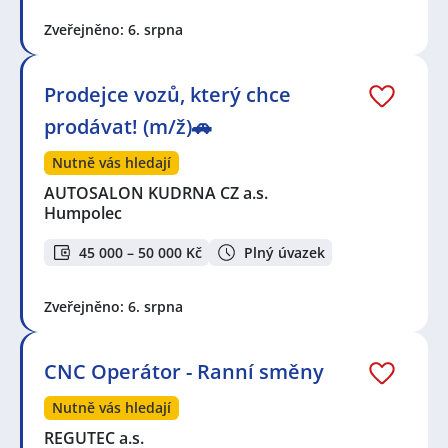
Zveřejněno: 6. srpna
Prodejce vozů, který chce
prodávat! (m/ž)🚗
Nutně vás hledají
AUTOSALON KUDRNA CZ a.s.
Humpolec
45 000 – 50 000 Kč
Plný úvazek
Zveřejněno: 6. srpna
CNC Operátor - Ranní směny
Nutně vás hledají
REGUTEC a.s.