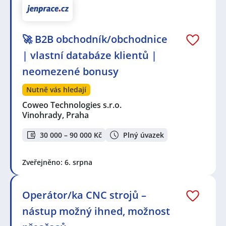
🚀 B2B obchodník/obchodnice
| vlastní databáze klientů |
neomezené bonusy
Nutně vás hledají
Coweo Technologies s.r.o.
Vinohrady, Praha
30 000 – 90 000 Kč
Plný úvazek
Zveřejněno: 6. srpna
Operátor/ka CNC strojů –
nástup možný ihned, možnost