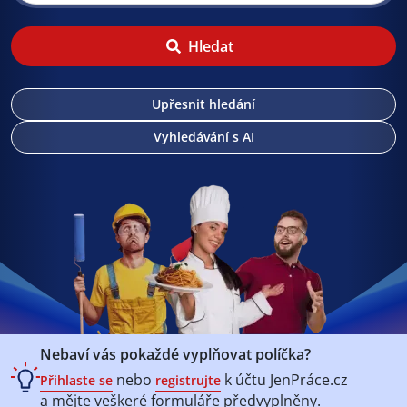
Hledat
Upřesnit hledání
Vyhledávání s AI
Nebaví vás pokaždé vyplňovat políčka?
nebo
k účtu
JenPráce.cz
Přihlaste se
registrujte
a mějte veškeré
formuláře předvyplněny.