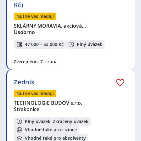
Kč)
Nutně vás hledají
SKLÁRNY MORAVIA, akciová…
Úsobrno
47 000 – 53 000 Kč
Plný úvazek
Zveřejněno: 7. srpna
Zedník
Nutně vás hledají
TECHNOLOGIE BUDOV s.r.o.
Strakonice
Plný úvazek, Zkrácený úvazek
Vhodné také pro cizince
Vhodné také pro absolventy