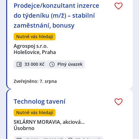
Prodejce/konzultant inzerce
do týdeníku (m/ž) – stabilní
zaměstnání, bonusy
Nutně vás hledají
Agrospoj s.r.o.
Holešovice, Praha
33 000 Kč
Plný úvazek
Zveřejněno: 7. srpna
Technolog tavení
Nutně vás hledají
SKLÁRNY MORAVIA, akciová…
Úsobrno