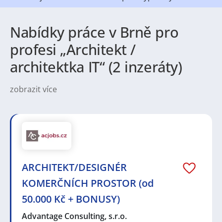
Nabídky práce v Brně pro
profesi „Architekt /
architektka IT“ (2 inzeráty)
zobrazit více
Práce v Brně nabízí široké spektrum možností pro
uchazeče z různých oborů. Město je známé jako
centrum technologií, IT a zákaznických služeb, ale
velký prostor zde mají i pracovní nabídky v průmyslu,
strojírenství, logistice nebo zdravotnictví. Díky vysoké
koncentraci vzdělávacích institucí a výzkumných
center je zde také silná poptávka po kvalifikovaných
ARCHITEKT/DESIGNÉR
odbornících i absolventech, kteří hledají své první
zaměstnání. Brno tak poskytuje pracovní příležitosti
KOMERČNÍCH PROSTOR (od
jak pro zkušené profesionály, tak pro ty, kteří chtějí
50.000 Kč + BONUSY)
nastartovat svou kariéru.
Město samo o sobě působí příjemně a živě. Brno je
Advantage Consulting, s.r.o.