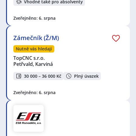
Vhodné také pro absolventy
Zveřejněno: 6. srpna
Zámečník (Ž/M)
Nutně vás hledají
TopCNC s.r.o.
Petřvald, Karviná
30 000 – 36 000 Kč
Plný úvazek
Zveřejněno: 6. srpna