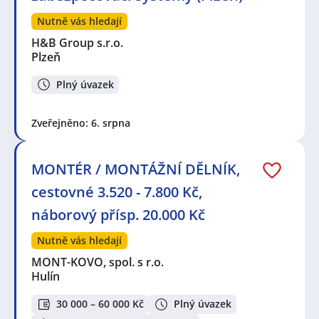
Nutně vás hledají
H&B Group s.r.o.
Plzeň
Plný úvazek
Zveřejněno: 6. srpna
MONTÉR / MONTÁŽNÍ DĚLNÍK,
cestovné 3.520 - 7.800 Kč,
náborový přísp. 20.000 Kč
Nutně vás hledají
MONT-KOVO, spol. s r.o.
Hulín
30 000 – 60 000 Kč
Plný úvazek