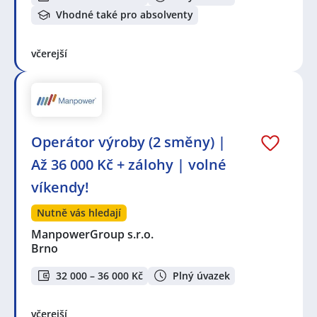
Vhodné také pro absolventy
včerejší
Operátor výroby (2 směny) |
Až 36 000 Kč + zálohy | volné
víkendy!
Nutně vás hledají
ManpowerGroup s.r.o.
Brno
32 000 – 36 000 Kč
Plný úvazek
včerejší