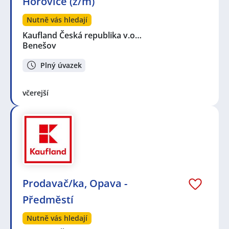
Hořovice (ž/m)
Nutně vás hledají
Kaufland Česká republika v.o…
Benešov
Plný úvazek
včerejší
Prodavač/ka, Opava -
Předměstí
Nutně vás hledají