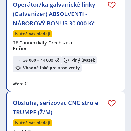
Operátor/ka galvanické linky
(Galvanizer) ABSOLVENTI -
NÁBOROVÝ BONUS 30 000 Kč
Nutně vás hledají
TE Connectivity Czech s.r.o.
Kuřim
36 000 – 44 000 Kč
Plný úvazek
Vhodné také pro absolventy
včerejší
Obsluha, seřizovač CNC stroje
TRUMPF (Ž/M)
Nutně vás hledají