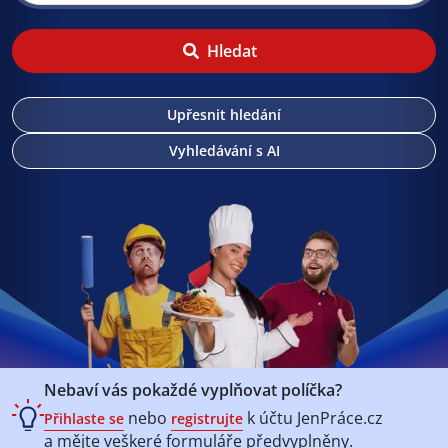
Hledat
Upřesnit hledání
Vyhledávání s AI
Nebaví vás pokaždé vyplňovat políčka?
nebo
k účtu
JenPráce.cz
Přihlaste se
registrujte
a mějte veškeré
formuláře předvyplněny.