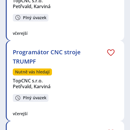
TopCNC s.r.o.
Petřvald, Karviná
Plný úvazek
včerejší
Programátor CNC stroje
TRUMPF
Nutně vás hledají
TopCNC s.r.o.
Petřvald, Karviná
Plný úvazek
včerejší