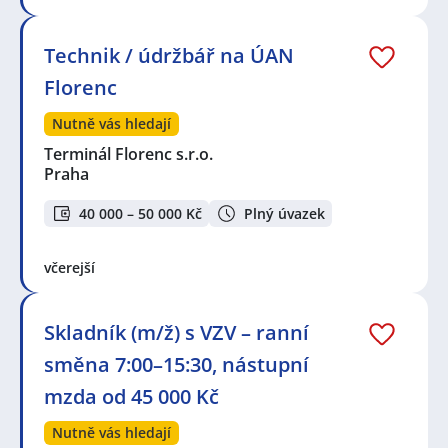
Technik / údržbář na ÚAN
Florenc
Nutně vás hledají
Terminál Florenc s.r.o.
Praha
40 000 – 50 000 Kč
Plný úvazek
včerejší
Skladník (m/ž) s VZV – ranní
směna 7:00–15:30, nástupní
mzda od 45 000 Kč
Nutně vás hledají