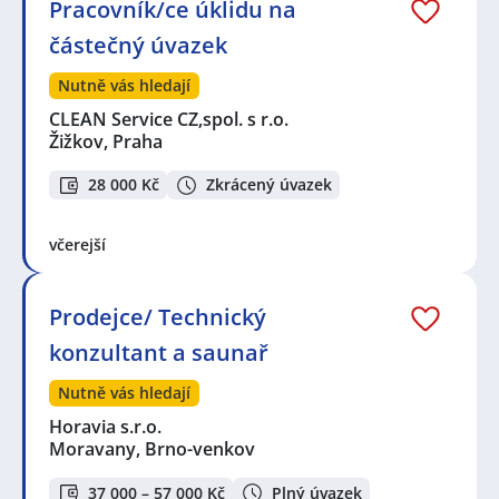
Pracovník/ce úklidu na
částečný úvazek
Nutně vás hledají
CLEAN Service CZ,spol. s r.o.
Žižkov, Praha
28 000 Kč
Zkrácený úvazek
včerejší
Prodejce/ Technický
konzultant a saunař
Nutně vás hledají
Horavia s.r.o.
Moravany, Brno-venkov
37 000 – 57 000 Kč
Plný úvazek