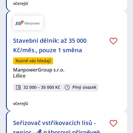
včerejší
Stavební dělník: až 35 000
Kč/měs., pouze 1 směna
Nutně vás hledají
ManpowerGroup s.r.o.
Lišice
32 000 – 35 000 Kč
Plný úvazek
včerejší
Seřizovač vstřikovacích lisů -
senior - 💰 náborový příspěvek