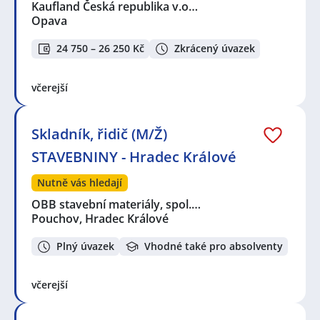
Kaufland Česká republika v.o…
Opava
24 750 – 26 250 Kč
Zkrácený úvazek
včerejší
Skladník, řidič (M/Ž)
STAVEBNINY - Hradec Králové
Nutně vás hledají
OBB stavební materiály, spol.…
Pouchov, Hradec Králové
Plný úvazek
Vhodné také pro absolventy
včerejší