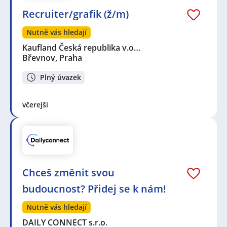
Recruiter/grafik (ž/m)
Nutně vás hledají
Kaufland Česká republika v.o…
Břevnov, Praha
Plný úvazek
včerejší
Chceš změnit svou
budoucnost? Přidej se k nám!
Nutně vás hledají
DAILY CONNECT s.r.o.