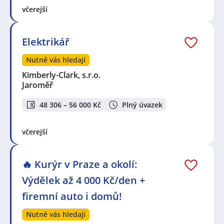
včerejší
Elektrikář
Nutně vás hledají
Kimberly-Clark, s.r.o.
Jaroměř
48 306 – 56 000 Kč
Plný úvazek
včerejší
🔥 Kurýr v Praze a okolí:
Výdělek až 4 000 Kč/den +
firemní auto i domů!
Nutně vás hledají