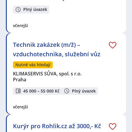
Plný úvazek
včerejší
Technik zakázek (m/ž) –
vzduchotechnika, služební vůz
Nutně vás hledají
KLIMASERVIS SŮVA, spol. s r.o.
Praha
45 000 – 55 000 Kč
Plný úvazek
včerejší
Kurýr pro Rohlik.cz až 3000,- Kč