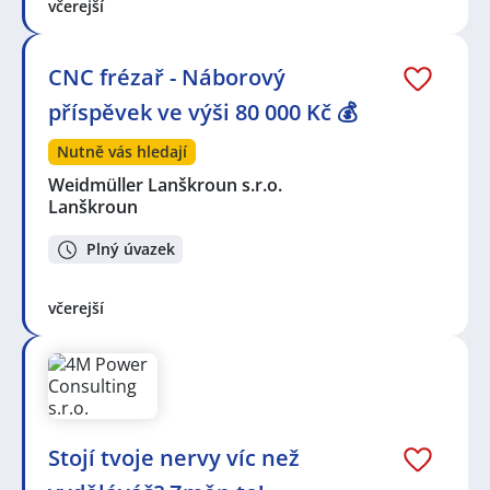
včerejší
CNC frézař - Náborový
příspěvek ve výši 80 000 Kč 💰
Nutně vás hledají
Weidmüller Lanškroun s.r.o.
Lanškroun
Plný úvazek
včerejší
Stojí tvoje nervy víc než