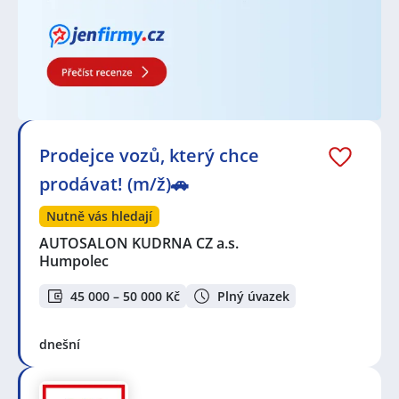
Zvyšte si šanci v nalezení nového uplatnění!
Vytvořte
si účet na JenPráce.cz
a pravidelně na Váš email
dostávejte aktuální seznam pracovních nabídek,
včetně námi doporučovaných.
Prodejce vozů, který chce
prodávat! (m/ž)🚗
Nutně vás hledají
AUTOSALON KUDRNA CZ a.s.
Humpolec
45 000 – 50 000 Kč
Plný úvazek
dnešní