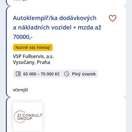
Autoklempíř/ka dodávkových
a nákladních vozidel + mzda až
70000,-
Nutně vás hledají
VSP Fullservis, a.s.
Vysočany, Praha
65 000 – 70 000 Kč
Plný úvazek
včerejší