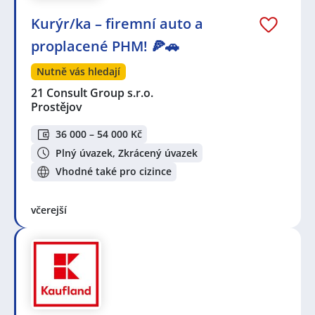
Kurýr/ka – firemní auto a
proplacené PHM! 🍕🚗
Nutně vás hledají
21 Consult Group s.r.o.
Prostějov
36 000 – 54 000 Kč
Plný úvazek, Zkrácený úvazek
Vhodné také pro cizince
včerejší