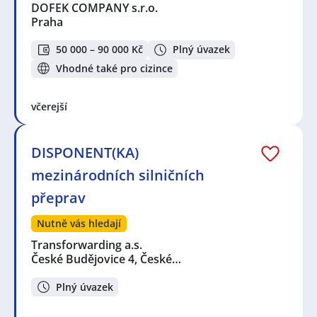
DOFEK COMPANY s.r.o.
Praha
50 000 – 90 000 Kč
Plný úvazek
Vhodné také pro cizince
včerejší
DISPONENT(KA)
mezinárodních silničních
přeprav
Nutně vás hledají
Transforwarding a.s.
České Budějovice 4, České…
Plný úvazek