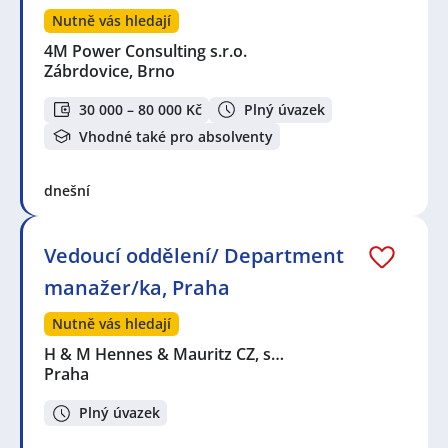
Nutně vás hledají
4M Power Consulting s.r.o.
Zábrdovice, Brno
30 000 – 80 000 Kč
Plný úvazek
Vhodné také pro absolventy
dnešní
Vedoucí oddělení/ Department
manažer/ka, Praha
Nutně vás hledají
H & M Hennes & Mauritz CZ, s…
Praha
Plný úvazek