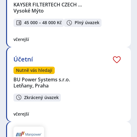
KAYSER FILTERTECH CZECH …
Vysoké Mýto
45 000 – 48 000 Kč
Plný úvazek
včerejší
Účetní
Nutně vás hledají
BU Power Systems s.r.o.
Letňany, Praha
Zkrácený úvazek
včerejší