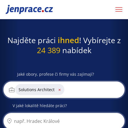
JenPráce.cz
Najděte práci
ihned
! Vybírejte z
24 389
nabídek
Jaké obory, profese či firmy vás zajímají?
×
Solutions Architect
V jaké lokalitě hledáte práci?