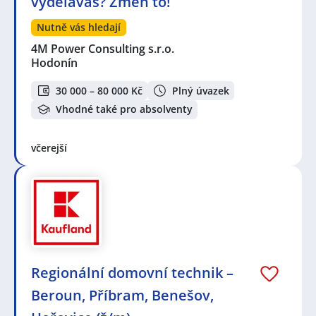
vyděláváš? Změn to!
Nutně vás hledají
4M Power Consulting s.r.o.
Hodonín
30 000 – 80 000 Kč
Plný úvazek
Vhodné také pro absolventy
včerejší
Regionální domovní technik –
Beroun, Příbram, Benešov,