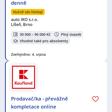
denně
Nutně vás hledají
auto IKO s.r.o.
Líšeň, Brno
30 000 – 90 000 Kč
Plný úvazek
Vhodné také pro absolventy
Zveřejněno: 4. srpna
Prodavač/ka - převážně
kompletace online