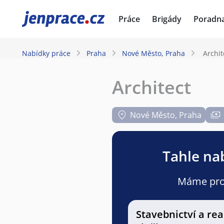
JenPráce.cz
Práce
Brigády
Poradn
Nabídky práce
Praha
Nové Město, Praha
Archit
Architect
Nové Město, Praha
Tahle nab
Máme pro v
Stavebnictví a rea