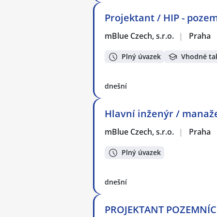
Projektant / HIP - poze
mBlue Czech, s.r.o.
|
Praha
Plný úvazek
Vhodné ta
dnešní
Hlavní inženýr / manaž
mBlue Czech, s.r.o.
|
Praha
Plný úvazek
dnešní
PROJEKTANT POZEMNÍCH 