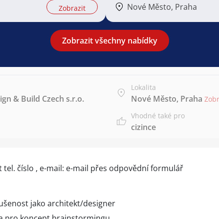
Nové Město, Praha
Zobrazit
Zobrazit všechny nabídky
Lokalita
ign & Build Czech s.r.o.
Nové Město, Praha
Zobr
Vhodné také pro
cizince
 tel. číslo
, e-mail: e-mail přes
odpovědní formulář
ušenost jako architekt/designer
 pro koncept brainstormingu