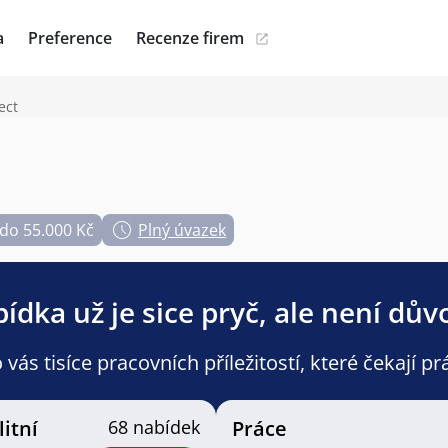
a
Preference
Recenze firem
ect
do 55.000 Kč
Plný úvazek
ídka už je sice pryč, ale není dův
ás tisíce pracovních příležitostí, které čekají pr
litní
68 nabídek
Práce