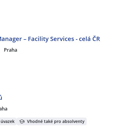
nager – Facility Services - celá ČR
|
Praha
ů
aha
 úvazek
Vhodné také pro absolventy