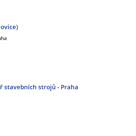
hovice)
aha
ř stavebních strojů - Praha