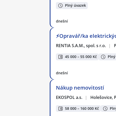
Plný úvazek
dnešní
⚡Opravář/ka elektrickýc
RENTIA S.A.M., spol. s r.o.
|
45 000 – 55 000 Kč
Plný
dnešní
Nákup nemovitostí
EKOSPOL a.s.
|
Holešovice, 
58 000 – 160 000 Kč
Pln