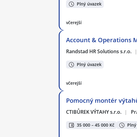
Plný úvazek
včerejší
Account & Operations Ma
Randstad HR Solutions s.r.o.
Plný úvazek
včerejší
Pomocný montér výtah
CTIBŮREK VÝTAHY s.r.o.
|
Pr
35 000 – 45 000 Kč
Plný