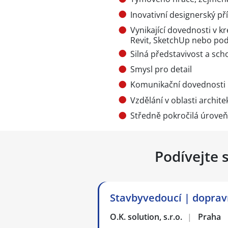
Inovativní designerský př
Vynikající dovednosti v k
Revit, SketchUp nebo pod
Silná představivost a sch
Smysl pro detail
Komunikační dovednosti
Vzdělání v oblasti archit
Středně pokročilá úroveň
Podívejte 
Stavbyvedoucí | dopravn
O.K. solution, s.r.o.
|
Praha