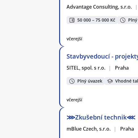
Advantage Consulting, s.r.o.
|
50 000 – 75 000 Kč
Plný
včerejší
Stavbyvedoucí - projekty
SITEL, spol. s r.o.
|
Praha
Plný úvazek
Vhodné ta
včerejší
⋙Zkušební technik⋘
mBlue Czech, s.r.o.
|
Praha