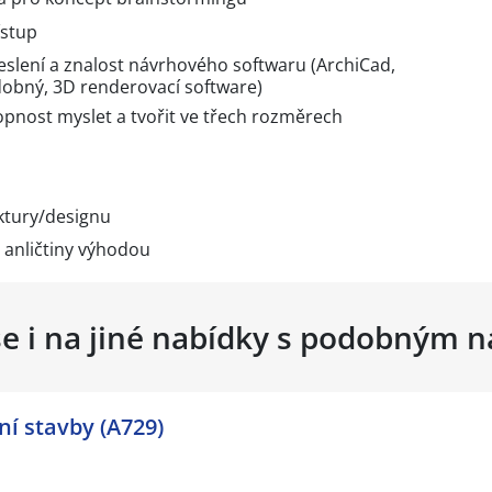
ístup
reslení a znalost návrhového softwaru (ArchiCad,
obný, 3D renderovací software)
opnost myslet a tvořit ve třech rozměrech
ektury/designu
 anličtiny výhodou
se i na jiné nabídky s podobným 
í stavby (A729)