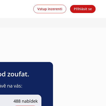
Vstup inzerenti
Přihlásit se
od zoufat.
ávě na vás:
488 nabídek