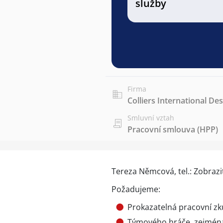
služby
Firma
Colliers International Des
Smluvní vztah
Pracovní smlouva (HPP)
Tereza Němcová, tel.:
Zobrazit
Požadujeme:
Prokazatelná pracovní zk
Týmového hráče, zejména