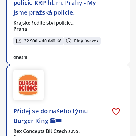
policie KŘP hl. m. Prahy - My
jsme pražská policie.
Krajské ředitelství policie…
Praha
32 900 – 40 040 Kč
Plný úvazek
dnešní
Přidej se do našeho týmu
Burger King 🍔👑
Rex Concepts BK Czech s.r.o.