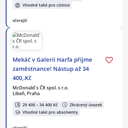
Vhodné také pro cizince
včerejší
Mekáč v Galerii Harfa přijme
zaměstnance! Nástup až 34
400,.Kč
McDonald`s ČR spol. s r.o.
Libeň, Praha
29 400 – 34 400 Kč
Zkrácený úvazek
Vhodné také pro absolventy
včerejší