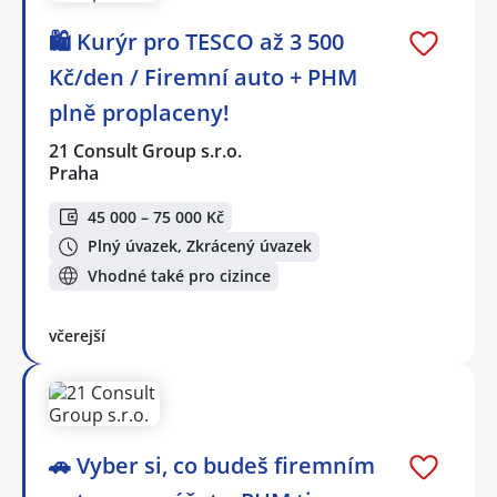
🛍️ Kurýr pro TESCO až 3 500
Kč/den / Firemní auto + PHM
plně proplaceny!
21 Consult Group s.r.o.
Praha
45 000 – 75 000 Kč
Plný úvazek, Zkrácený úvazek
Vhodné také pro cizince
včerejší
🚗 Vyber si, co budeš firemním