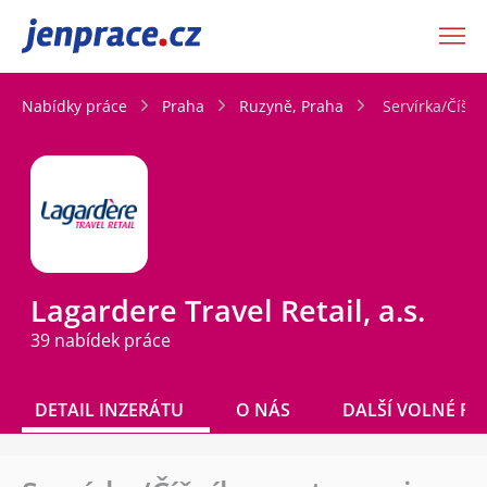
JenPráce.cz
Nabídky práce
Praha
Ruzyně, Praha
Servírka/Číšní
Lagardere Travel Retail, a.s.
39 nabídek práce
DETAIL INZERÁTU
O NÁS
DALŠÍ VOLNÉ PO