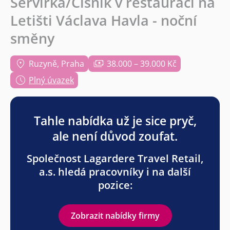
Servírka/Číšník v restauraci na
Letišti Václava Havla - noční
směny
Ruzyně, Praha
38.000 – 39.000 Kč
Plný úvazek
Tahle nabídka už je sice pryč,
ale není důvod zoufat.
Společnost Lagardere Travel Retail,
a.s. hledá pracovníky i na další
pozice:
Zobrazit nabídky firmy