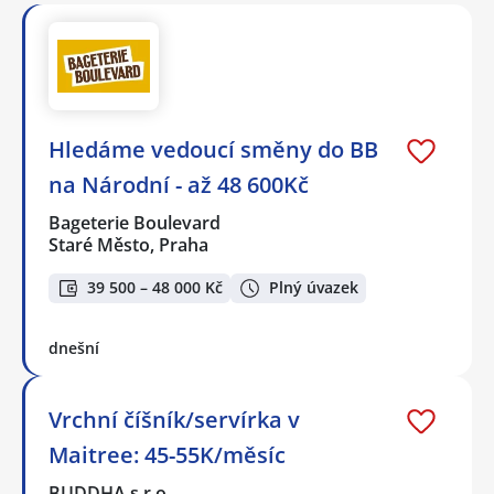
Hledáme vedoucí směny do BB
na Národní - až 48 600Kč
Bageterie Boulevard
Staré Město, Praha
39 500 – 48 000 Kč
Plný úvazek
dnešní
Vrchní číšník/servírka v
Maitree: 45-55K/měsíc
BUDDHA s.r.o.