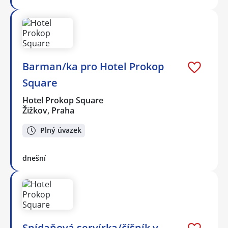
Barman/ka pro Hotel Prokop
Square
Hotel Prokop Square
Žižkov, Praha
Plný úvazek
dnešní
Snídaňová servírka/číšník v