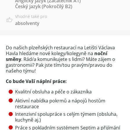
Anglický jazyk
(Začátečník A1)
Český jazyk
(Pokročilý B2)
Vhodné také pro
absolventy
Do našich plzeňských restaurací na Letišti Václava
Havla hledáme nové kolegy/kolegyně na
noční
směny
. Rád/a komunikujete s lidmi? Máte zájem o
gastronomii? Pak jste tím/tou pravým/pravou do
našeho týmu!
Co bude Vaší náplní práce:
Kvalitní obsluha a péče o zákazníka
Aktivní nabídka pokrmů a nápojů hostům
restaurace
Intenzivní spolupráce s celým týmem (obsluha,
kuchyně aj.)
Práce s pokladním systémem Septim a přijímání