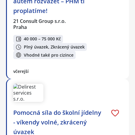
autem rozvážet – PHM ti
proplatíme!
21 Consult Group s.r.o.
Praha
40 000 – 75 000 Kč
Plný úvazek, Zkrácený úvazek
Vhodné také pro cizince
včerejší
Pomocná síla do školní jídelny
- víkendy volné, zkrácený
úvazek