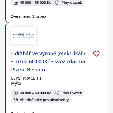
45 000 – 55 000 Kč
Plný úvazek
Zveřejněno: 3. srpna
Údržbář ve výrobě (elektrikář)
• mzda 60 000Kč • svoz zdarma
Plzeň, Beroun
LEPŠÍ PRÁCE a.s.
Mýto
40 000 – 60 000 Kč
Plný úvazek
Vhodné také pro absolventy