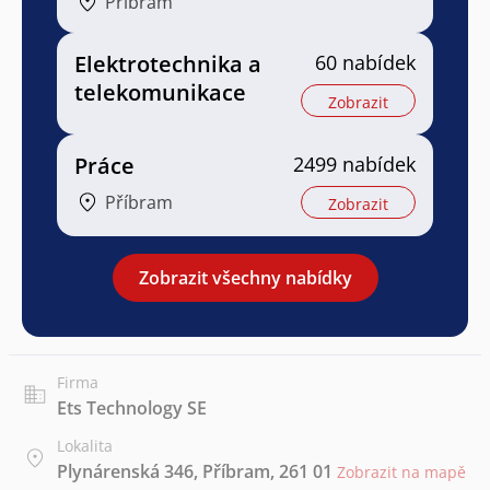
Příbram
Elektrotechnika a
60 nabídek
telekomunikace
Zobrazit
Práce
2499 nabídek
Příbram
Zobrazit
Zobrazit všechny nabídky
Firma
Ets Technology SE
Lokalita
Plynárenská 346, Příbram, 261 01
Zobrazit na mapě