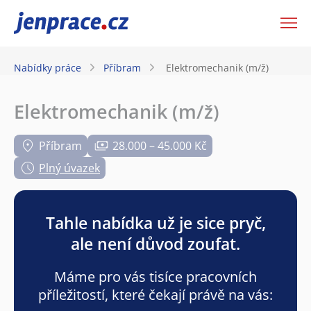
JenPráce.cz
Nabídky práce
Příbram
Elektromechanik (m/ž)
Elektromechanik (m/ž)
Příbram
28.000 – 45.000 Kč
Plný úvazek
Tahle nabídka už je sice pryč,
ale není důvod zoufat.
Máme pro vás tisíce pracovních
příležitostí, které čekají právě na vás: