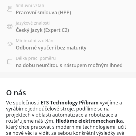
Smluvní vztah
Pracovní smlouva (HPP)
Jazykové znalosti
Český jazyk
(Expert C2)
Minimální vzdělání
Odborné vyučení bez maturity
Délka prac. poměru
na dobu neurčitou s nástupem možným ihned
O nás
Ve společnosti
ETS Technology Příbram
vyvíjíme a
vyrábíme jednoúčelové stroje, podílíme se na
projektech v oblasti automatizace a robotizace a
rozšiřujeme náš tým.
Hledáme elektromechanika
,
který chce pracovat s moderními technologiemi, učit
se nové věci a vidět za sebou konkrétní výsledky své