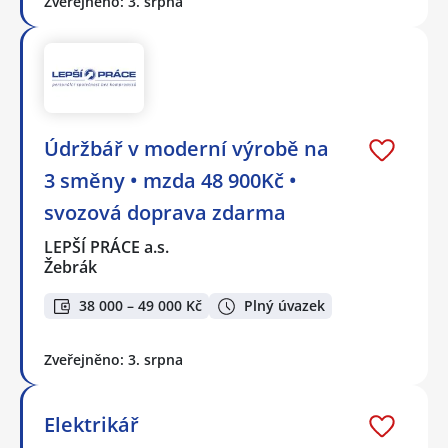
Zveřejněno: 3. srpna
Údržbář v moderní výrobě na
3 směny • mzda 48 900Kč •
svozová doprava zdarma
LEPŠÍ PRÁCE a.s.
Žebrák
38 000 – 49 000 Kč
Plný úvazek
Zveřejněno: 3. srpna
Elektrikář