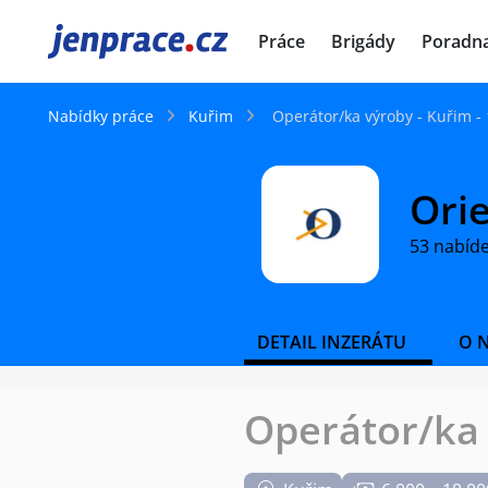
JenPráce.cz
Práce
Brigády
Poradn
Nabídky práce
Kuřim
Operátor/ka výroby - Kuřim -
Orie
53 nabíd
DETAIL INZERÁTU
O 
Operátor/ka 