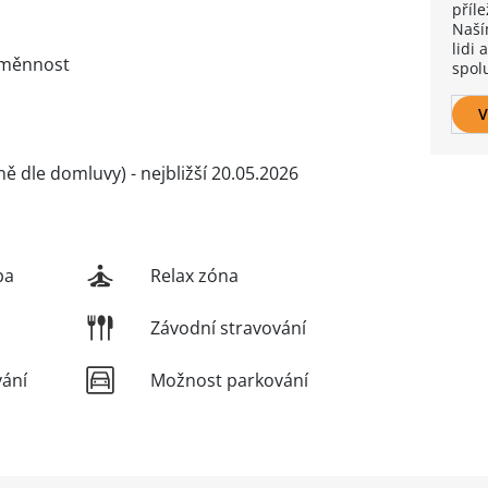
příle
Naší
lidi
 směnnost
spol
V
ě dle domluvy) - nejbližší 20.05.2026
ba
Relax zóna
Závodní stravování
vání
Možnost parkování