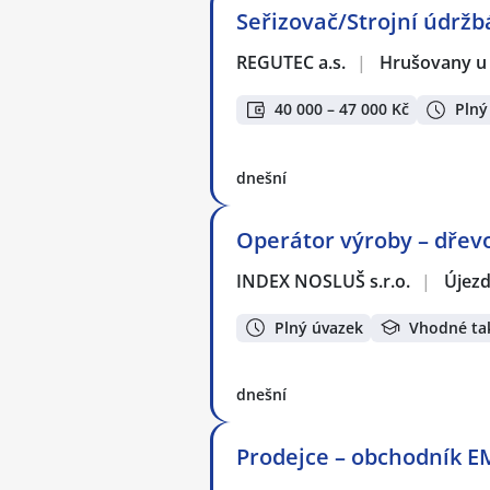
Seřizovač/Strojní údržb
REGUTEC a.s.
|
Hrušovany u
40 000 – 47 000 Kč
Plný
dnešní
Operátor výroby – dřevo
INDEX NOSLUŠ s.r.o.
|
Újezd
Plný úvazek
Vhodné ta
dnešní
Prodejce – obchodník E