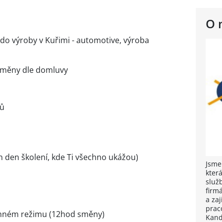
O 
 výroby v Kuřimi - automotive, výroba
 směny dle domluvy
ků
en den školení, kde Ti všechno ukážou)
Jsme
kter
služ
firm
a za
praco
ěnném režimu (12hod směny)
Kand