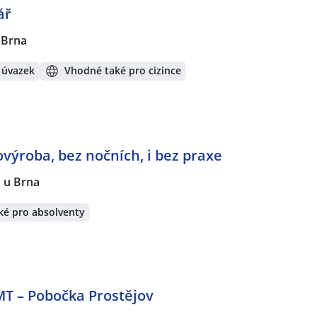
ář
 Brna
 úvazek
Vhodné také pro cizince
výroba, bez nočních, i bez praxe
 u Brna
ké pro absolventy
MT – Pobočka Prostějov