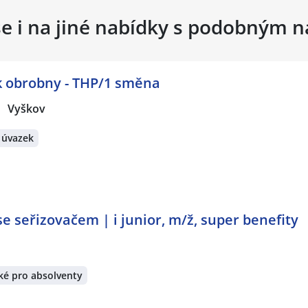
se i na jiné nabídky s podobným 
ek obrobny - THP/1 směna
Vyškov
 úvazek
se seřizovačem | i junior, m/ž, super benefity
ké pro absolventy