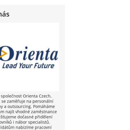
nás
 společnost Orienta Czech,
á se zaměřuje na personální
by a outsourcing. Pomáháme
ám najít vhodné zaměstnance
jišťujeme dočasné přidělení
vníků i nábor specialistů.
idátům nabízíme pracovní