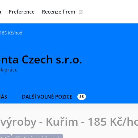
a
Preference
Recenze firem
 185 Kč/hod
nta Czech s.r.o.
ek práce
NÁS
DALŠÍ VOLNÉ POZICE
53
výroby - Kuřim - 185 Kč/h