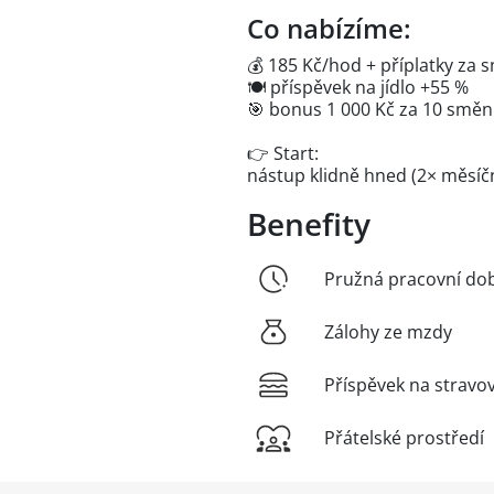
Co nabízíme:
💰 185 Kč/hod + příplatky za
🍽️ příspěvek na jídlo +55 %
🎯 bonus 1 000 Kč za 10 směn
👉 Start:
nástup klidně hned (2× měsíčn
Benefity
Pružná pracovní do
Zálohy ze mzdy
Příspěvek na stravo
Přátelské prostředí