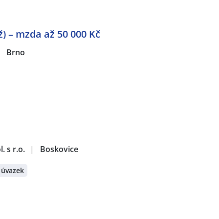
) – mzda až 50 000 Kč
|
Brno
 s r.o.
|
Boskovice
 úvazek