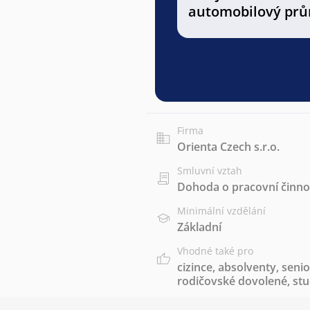
automobilový prů
Firma
Orienta Czech s.r.o.
Smluvní vztah
Dohoda o pracovní činnos
Minimální vzdělání
Základní
Vhodné také pro
cizince
,
absolventy
,
senio
rodičovské dovolené
,
st