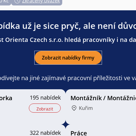
0 Kč
Zkrácený úvazek
ídka už je sice pryč, ale není dův
t Orienta Czech s.r.o. hledá pracovníky i na dal
Zobrazit nabídky firmy
ívejte na jiné zajímavé pracovní příležitosti ve 
orka
195 nabídek
Montážník / Montážni
Kuřim
Zobrazit
322 nabídek
Práce