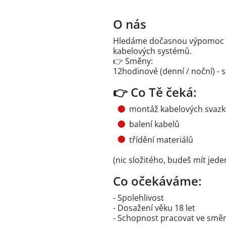
O nás
Hledáme dočasnou výpomoc do
kabelových systémů.
👉 Směny:
12hodinové (denní / noční) -
👉 Co Tě čeká:
montáž kabelových svaz
balení kabelů
třídění materiálů
(nic složitého, budeš mít jed
Co očekáváme:
- Spolehlivost
- Dosažení věku 18 let
- Schopnost pracovat ve sm