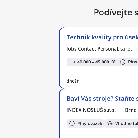
Podívejte 
Technik kvality pro ús
Jobs Contact Personal, s.r.o.
|
40 000 – 45 000 Kč
Plný
dnešní
Baví Vás stroje? Staňte 
INDEX NOSLUŠ s.r.o.
|
Brno
Plný úvazek
Vhodné ta