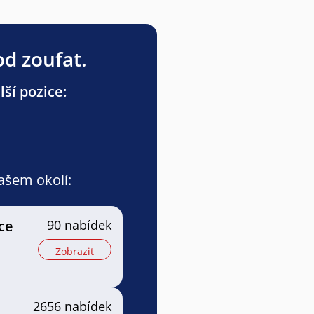
od zoufat.
ší pozice:
vašem okolí:
ce
90 nabídek
Zobrazit
2656 nabídek