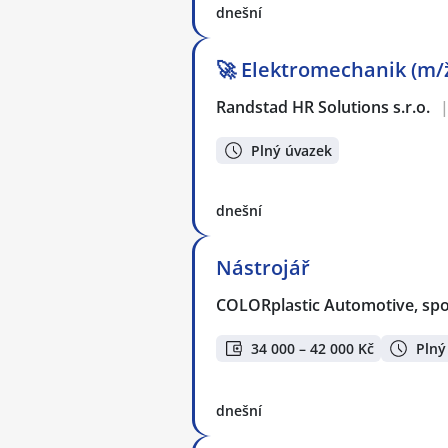
dnešní
🚀 Elektromechanik (m/ž
Randstad HR Solutions s.r.o.
Plný úvazek
dnešní
Nástrojář
COLORplastic Automotive, spol.
34 000 – 42 000 Kč
Plný
dnešní