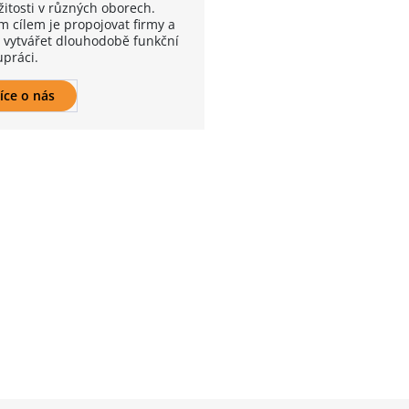
žitosti v různých oborech.
m cílem je propojovat firmy a
 a vytvářet dlouhodobě funkční
upráci.
íce o nás