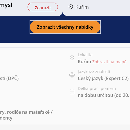
mysl
Kuřim
Zobrazit
Zobrazit všechny nabídky
Lokalita
Kuřim
Zobrazit na mapě
Jazykové znalosti
ti (DPČ)
Český jazyk
(Expert C2)
Délka prac. poměru
na dobu určitou (od 20. 
ry
,
rodiče na mateřské /
udenty