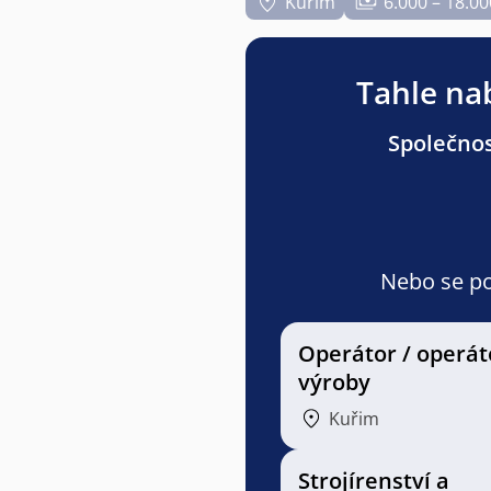
Kuřim
6.000 – 18.00
Tahle nab
Společnos
Nebo se pod
Operátor / operát
výroby
Kuřim
Strojírenství a