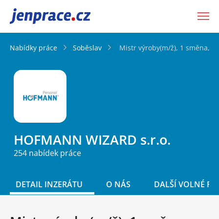
JenPráce.cz
Nabídky práce
Soběslav
Mistr výroby(m/ž), 1 směna, S
HOFMANN WIZARD s.r.o.
254 nabídek práce
DETAIL INZERÁTU
O NÁS
DALŠÍ VOLNÉ PO