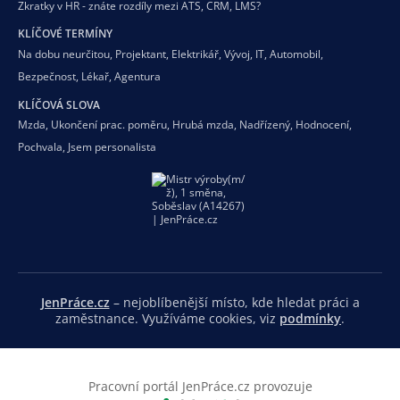
Zkratky v HR - znáte rozdíly mezi ATS, CRM, LMS?
KLÍČOVÉ TERMÍNY
Na dobu neurčitou
,
Projektant
,
Elektrikář
,
Vývoj
,
IT
,
Automobil
,
Bezpečnost
,
Lékař
,
Agentura
KLÍČOVÁ SLOVA
Mzda
,
Ukončení prac. poměru
,
Hrubá mzda
,
Nadřízený
,
Hodnocení
,
Pochvala
,
Jsem personalista
JenPráce.cz
– nejoblíbenější místo, kde hledat práci a
zaměstnance. Využíváme cookies, viz
podmínky
.
Pracovní portál JenPráce.cz provozuje