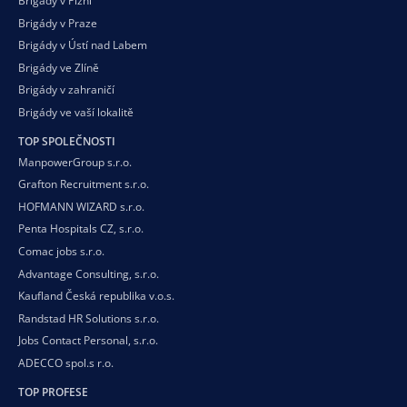
Brigády v Plzni
Brigády v Praze
Brigády v Ústí nad Labem
Brigády ve Zlíně
Brigády v zahraničí
Brigády ve vaší
lokalitě
TOP SPOLEČNOSTI
ManpowerGroup s.r.o.
Grafton Recruitment s.r.o.
HOFMANN WIZARD s.r.o.
Penta Hospitals CZ, s.r.o.
Comac jobs s.r.o.
Advantage Consulting, s.r.o.
Kaufland Česká republika v.o.s.
Randstad HR Solutions s.r.o.
Jobs Contact Personal, s.r.o.
ADECCO spol.s r.o.
TOP PROFESE