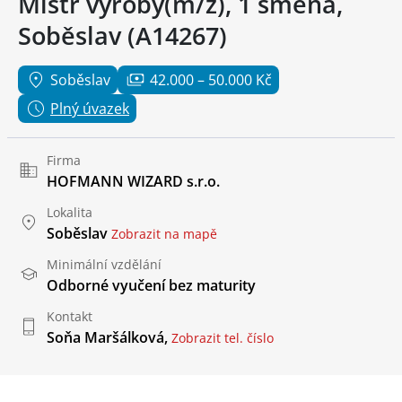
Mistr výroby(m/ž), 1 směna,
Soběslav (A14267)
Soběslav
42.000 – 50.000 Kč
Plný úvazek
Firma
HOFMANN WIZARD s.r.o.
Lokalita
Soběslav
Zobrazit na mapě
Minimální vzdělání
Odborné vyučení bez maturity
Kontakt
Soňa Maršálková,
Zobrazit tel. číslo