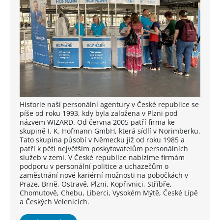
Historie naší personální agentury v České republice se
píše od roku 1993, kdy byla založena v Plzni pod
názvem WIZARD. Od června 2005 patří firma ke
skupině I. K. Hofmann GmbH, která sídlí v Norimberku.
Tato skupina působí v Německu již od roku 1985 a
patří k pěti největším poskytovatelům personálních
služeb v zemi. V České republice nabízíme firmám
podporu v personální politice a uchazečům o
zaměstnání nové kariérní možnosti na pobočkách v
Praze, Brně, Ostravě, Plzni, Kopřivnici, Stříbře,
Chomutově, Chebu, Liberci, Vysokém Mýtě, České Lípě
a Českých Velenicích.