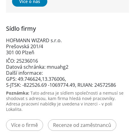
Více o nás
Sídlo firmy
HOFMANN WIZARD s.r.o.
Prešovská 201/4
301 00 Plzeň
IČO: 25236016
Datová schránka: mnuahg2
Další informace:
GPS: 49.746624,13.376006,
S-JTSK: -822526.69 -1069774.49, RUIAN: 24572586
Poznámka:
Tato adresa je sídlem společnosti a nemusí se
shodovat s adresou, kam firma hledá nové pracovníky.
Adresa pracovní nabídky je uvedena v inzerci - v poli
Lokalita.
Více o firmě
Recenze od zaměstnanců