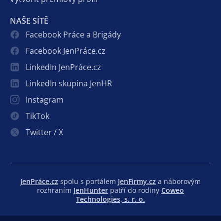
NAŠE SÍTĚ
Facebook Práce a Brigády
Facebook JenPráce.cz
LinkedIn JenPráce.cz
LinkedIn skupina JenHR
Instagram
TikTok
Twitter / X
JenPráce.cz
spolu s portálem
JenFirmy.cz
a náborovým
rozhraním
JenHunter
patří do rodiny
Coweo
Technologies, s. r. o.