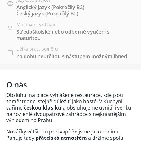
Anglický jazyk
(Pokročilý B2)
Český jazyk
(Pokročilý B2)
Minimální vzdělání
Středoškolské nebo odborné vyučení s
maturitou
Délka prac. poměru
na dobu neurčitou s nástupem možným ihned
O nás
Obsluhuj na place vyhlášené restaurace, kde jsou
zaměstnanci stejně důležití jako hosté. V Kuchyni
vaříme
českou klasiku
a obsluhujeme uvnitř i venku
na rozlehlé dvoupatrové zahrádce s nejkrásnějším
výhledem na Prahu.
Nováčky většinou překvapí, že jsme jako rodina.
Panuje tady
přátelská atmosféra
a držíme spolu.