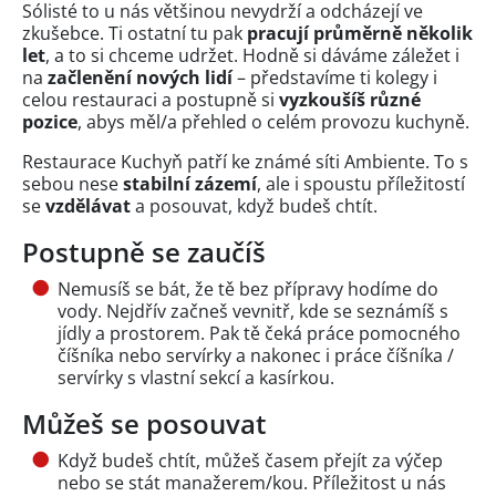
Sólisté to u nás většinou nevydrží a odcházejí ve
zkušebce. Ti ostatní tu pak
pracují průměrně několik
let
, a to si chceme udržet. Hodně si dáváme záležet i
na
začlenění nových lidí
– představíme ti kolegy i
celou restauraci a postupně si
vyzkoušíš různé
pozice
, abys měl/a přehled o celém provozu kuchyně.
Restaurace Kuchyň patří ke známé síti Ambiente. To s
sebou nese
stabilní zázemí
, ale i spoustu příležitostí
se
vzdělávat
a posouvat, když budeš chtít.
Postupně se zaučíš
Nemusíš se bát, že tě bez přípravy hodíme do
vody. Nejdřív začneš vevnitř, kde se seznámíš s
jídly a prostorem. Pak tě čeká práce pomocného
číšníka nebo servírky a nakonec i práce číšníka /
servírky s vlastní sekcí a kasírkou.
Můžeš se posouvat
Když budeš chtít, můžeš časem přejít za výčep
nebo se stát manažerem/kou. Příležitost u nás