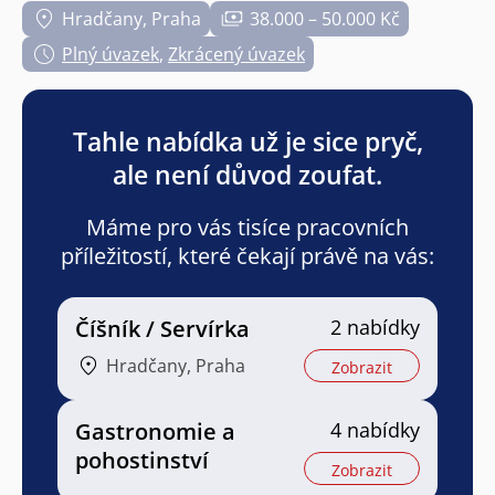
Hradčany, Praha
38.000 – 50.000 Kč
Plný úvazek
,
Zkrácený úvazek
Tahle nabídka už je sice pryč,
ale není důvod zoufat.
Máme pro vás tisíce pracovních
příležitostí, které čekají právě na vás:
Číšník / Servírka
2 nabídky
Hradčany, Praha
Zobrazit
Gastronomie a
4 nabídky
pohostinství
Zobrazit