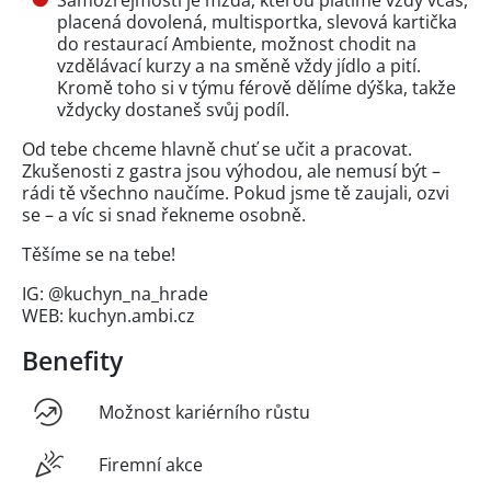
placená dovolená, multisportka, slevová kartička
do restaurací Ambiente, možnost chodit na
vzdělávací kurzy a na směně vždy jídlo a pití.
Kromě toho si v týmu férově dělíme dýška, takže
vždycky dostaneš svůj podíl.
Od tebe chceme hlavně chuť se učit a pracovat.
Zkušenosti z gastra jsou výhodou, ale nemusí být –
rádi tě všechno naučíme. Pokud jsme tě zaujali, ozvi
se – a víc si snad řekneme osobně.
Těšíme se na tebe!
IG: @kuchyn_na_hrade
WEB: kuchyn.ambi.cz
Benefity
Možnost kariérního růstu
Firemní akce