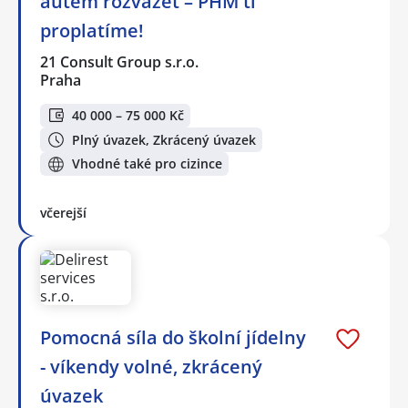
autem rozvážet – PHM ti
proplatíme!
21 Consult Group s.r.o.
Praha
40 000 – 75 000 Kč
Plný úvazek, Zkrácený úvazek
Vhodné také pro cizince
včerejší
Pomocná síla do školní jídelny
- víkendy volné, zkrácený
úvazek