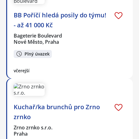
BB Poříčí hledá posily do týmu!
- až 41 000 Kč
Bageterie Boulevard
Nové Město, Praha
Plný úvazek
včerejší
Kuchař/ka brunchů pro Zrno
zrnko
Zrno zrnko s.r.o.
Praha