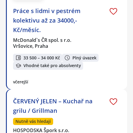
Práce s lidmi v pestrém
kolektivu až za 34000,-
Kč/měsíc.
McDonald`s ČR spol. s r.o.
Vršovice, Praha
33 500 – 34 000 Kč
Plný úvazek
Vhodné také pro absolventy
včerejší
ČERVENÝ JELEN – Kuchař na
grilu / Grillman
Nutně vás hledají
HOSPODSKA Špork s.r.o.