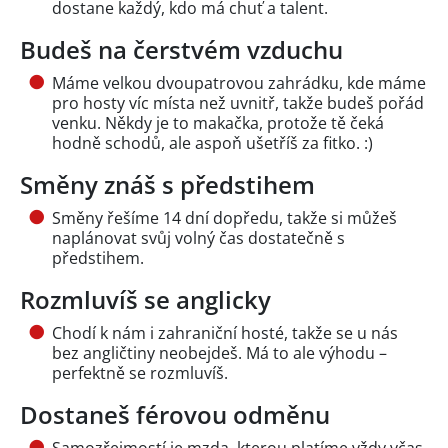
dostane každý, kdo má chuť a talent.
Budeš na čerstvém vzduchu
Máme velkou dvoupatrovou zahrádku, kde máme
pro hosty víc místa než uvnitř, takže budeš pořád
venku. Někdy je to makačka, protože tě čeká
hodně schodů, ale aspoň ušetříš za fitko. :)
Směny znáš s předstihem
Směny řešíme 14 dní dopředu, takže si můžeš
naplánovat svůj volný čas dostatečně s
předstihem.
Rozmluvíš se anglicky
Chodí k nám i zahraniční hosté, takže se u nás
bez angličtiny neobejdeš. Má to ale výhodu –
perfektně se rozmluvíš.
Dostaneš férovou odměnu
Samozřejmostí je mzda, kterou platíme vždy včas,