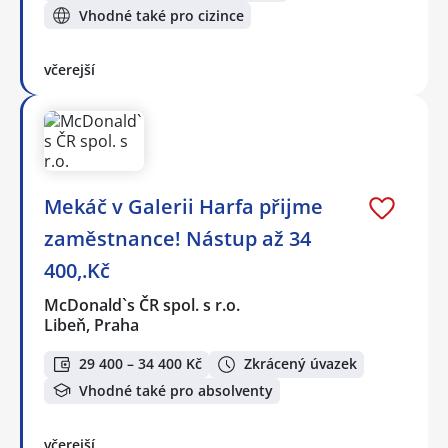
Vhodné také pro cizince
včerejší
Mekáč v Galerii Harfa přijme
zaměstnance! Nástup až 34
400,.Kč
McDonald`s ČR spol. s r.o.
Libeň, Praha
29 400 – 34 400 Kč
Zkrácený úvazek
Vhodné také pro absolventy
včerejší