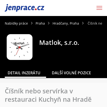
JenPráce.cz
Nabídky práce
Praha
Hradčany, Praha
Číšník nebo
Matlok, s.r.o.
DETAIL INZERÁTU
DALŠÍ VOLNÉ POZICE
Číšník nebo servírka v
restauraci Kuchyň na Hradě