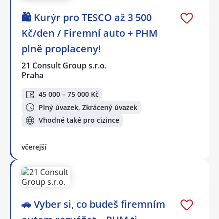
🛍️ Kurýr pro TESCO až 3 500
Kč/den / Firemní auto + PHM
plně proplaceny!
21 Consult Group s.r.o.
Praha
45 000 – 75 000 Kč
Plný úvazek, Zkrácený úvazek
Vhodné také pro cizince
včerejší
🚗 Vyber si, co budeš firemním