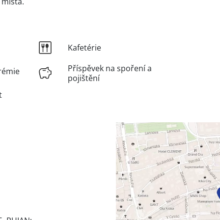
 místa.
Kafetérie
Příspěvek na spoření a
rémie
pojištění
t