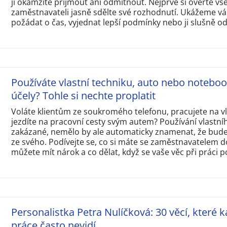
ji okamžitě přijmout ani odmítnout. Nejprve si ověřte v
zaměstnavateli jasně sdělte své rozhodnutí. Ukážeme vám
požádat o čas, vyjednat lepší podmínky nebo ji slušně o
Používáte vlastní techniku, auto nebo notebo
účely? Tohle si nechte proplatit
Voláte klientům ze soukromého telefonu, pracujete na 
jezdíte na pracovní cesty svým autem? Používání vlastní
zakázané, nemělo by ale automaticky znamenat, že budet
ze svého. Podívejte se, co si máte se zaměstnavatelem d
můžete mít nárok a co dělat, když se vaše věc při práci p
Personalistka Petra Nulíčková: 30 věcí, které k
práce často nevidí