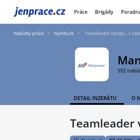
JenPráce.cz
Práce
Brigády
Poradn
Nabídky práce
Nymburk
Teamleader výroby - s řad
Man
592 nabí
DETAIL INZERÁTU
O 
Teamleader v