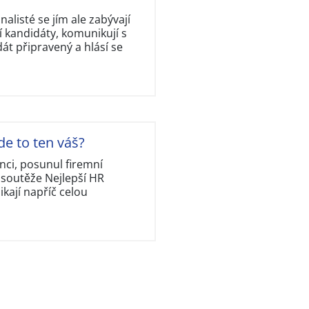
nalisté se jím ale zabývají
 kandidáty, komunikují s
dát připravený a hlásí se
de to ten váš?
nci, posunul firemní
 soutěže Nejlepší HR
kají napříč celou