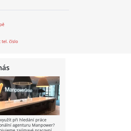
apě
 tel. číslo
nás
využít při hledání práce
onální agenturu Manpower?
ojujeme zajímavé pracovní