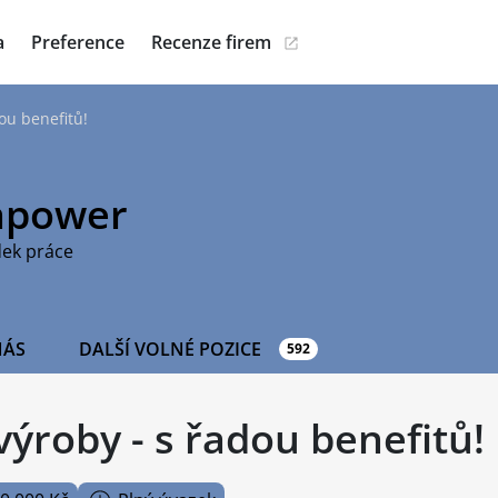
a
Preference
Recenze firem
ou benefitů!
power
dek práce
NÁS
DALŠÍ VOLNÉ POZICE
592
ýroby - s řadou benefitů!