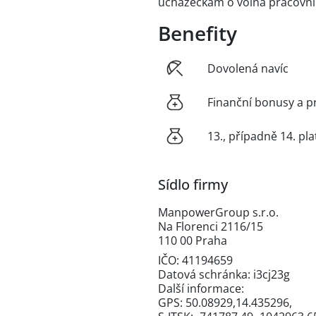
uchazečkám o volná pracovní
Benefity
Dovolená navíc
Finanční bonusy a p
13., případně 14. pla
Sídlo firmy
ManpowerGroup s.r.o.
Na Florenci 2116/15
110 00 Praha
IČO: 41194659
Datová schránka: i3cj23g
Další informace:
GPS: 50.08929,14.435296,