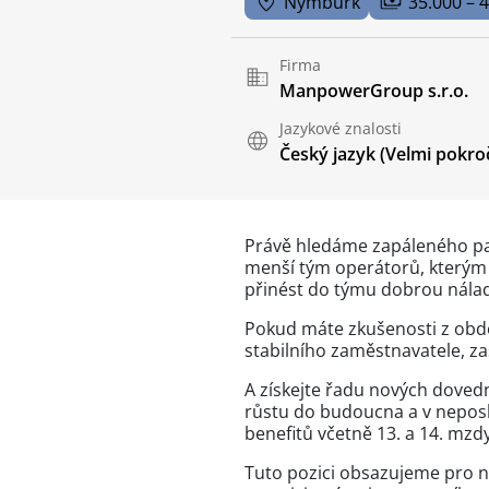
Nymburk
35.000 – 
Firma
ManpowerGroup s.r.o.
Jazykové znalosti
Český jazyk
(Velmi pokroč
Právě hledáme zapáleného pa
menší tým operátorů, kterým 
přinést do týmu dobrou nála
Pokud máte zkušenosti z obdo
stabilního zaměstnavatele, zaš
A získejte řadu nových doved
růstu do budoucna a v neposl
benefitů včetně 13. a 14. mzd
Tuto pozici obsazujeme pro n