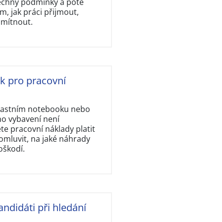
šechny podmínky a poté
, jak práci přijmout,
dmítnout.
ok pro pracovní
vlastním notebooku nebo
ho vybavení není
e pracovní náklady platit
omluvit, na jaké náhrady
oškodí.
andidáti při hledání