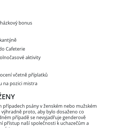
cházkový bonus
í kantýně
do Cafeterie
olnočasové aktivity
ocení včetně příplatků
 na pozici mistra
ŽENY
ých případech psány v ženském nebo mužském
n výhradně proto, aby bylo dosaženo co
žádném případě se nevyjadřuje genderově
 přístup naší společnosti k uchazečům a