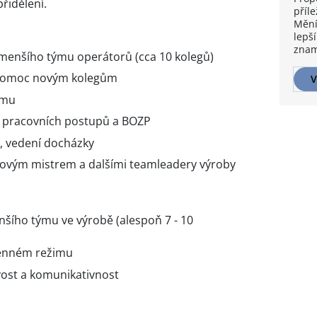
řidělení.
příle
Mění
lepší
znam
menšího týmu operátorů (cca 10 kolegů)
 pomoc novým kolegům
V
ýmu
 pracovních postupů a BOZP
, vedení docházky
ovým mistrem a dalšími teamleadery výroby
šího týmu ve výrobě (alespoň 7 - 10
měnném režimu
vost a komunikativnost