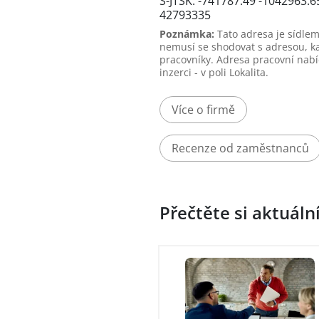
S-JTSK: -741787.49 -1042963.6
42793335
Poznámka:
Tato adresa je sídlem
nemusí se shodovat s adresou, k
pracovníky. Adresa pracovní nabí
inzerci - v poli Lokalita.
Více o firmě
Recenze od zaměstnanců
Přečtěte si aktuáln