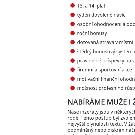
13. a 14. plat
týden dovolené navíc
osobní ohodnocení a do
roční bonusy
dotovaná strava v místn
štědrý bonusový systém 
pravidelné příspěvky na v
firemní a sportovní akce
motivační finanční ohodn
možnost profesního růstu
NABÍRÁME MUŽE I 
Naše inzeráty jsou v někter
rodě. Tento postup byl zvole
nejvyšší plynulosti textu. V 
podmíněný nebo diskriminační