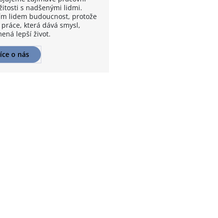
žitosti s nadšenými lidmi.
m lidem budoucnost, protože
 práce, která dává smysl,
ená lepší život.
íce o nás