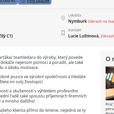
40.000 Kč
Plný úvazek
Lokalita
Nymburk
Zobrazit na m
Kontakt
ilý C1)
Lucie Luštinová,
Zobrazit
rťáka/ teamledara do výroby, který povede
O 
dokáže nejenom pomoci a poradit, ale také
du a dávku motivace.
bné pozice ve výrobní společnosti a hledáte
lete mi svůj životopis!
ností a zkušeností s výhledem profesního
ední řadě také spoustu příjemných firemních
y a mnoho dalšího!
Proč 
pers
ašeho klienta přímo do kmene, nejedná se ty
Prop