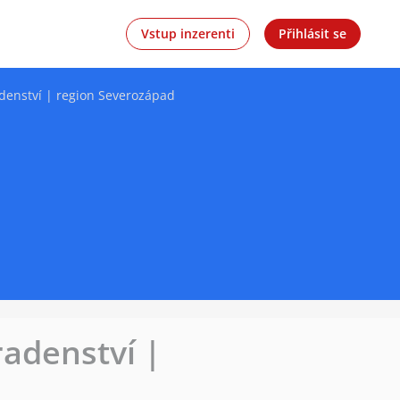
Vstup inzerenti
Přihlásit se
adenství | region Severozápad
radenství |