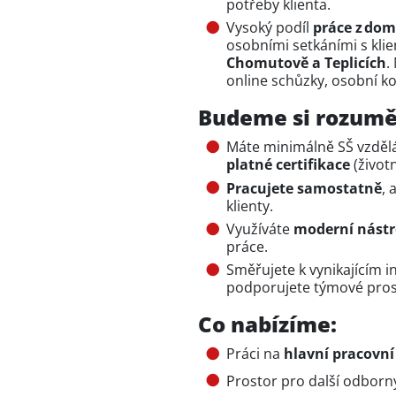
potřeby klienta.
Vysoký podíl
práce z do
osobními setkáními s klie
Chomutově a Teplicích
.
online schůzky, osobní kon
Budeme si rozumě
Máte minimálně SŠ vzdělá
platné certifikace
(životn
Pracujete samostatně
, 
klienty.
Využíváte
moderní nástro
práce.
Směřujete k vynikajícím 
podporujete týmové pros
Co nabízíme:
Práci na
hlavní pracovn
Prostor pro další odborný