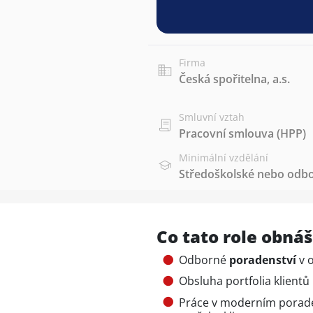
Firma
Česká spořitelna, a.s.
Smluvní vztah
Pracovní smlouva (HPP)
Minimální vzdělání
Středoškolské nebo odbo
Co tato role obnáš
Odborné
poradenství
v o
Obsluha portfolia klient
Práce v moderním porad