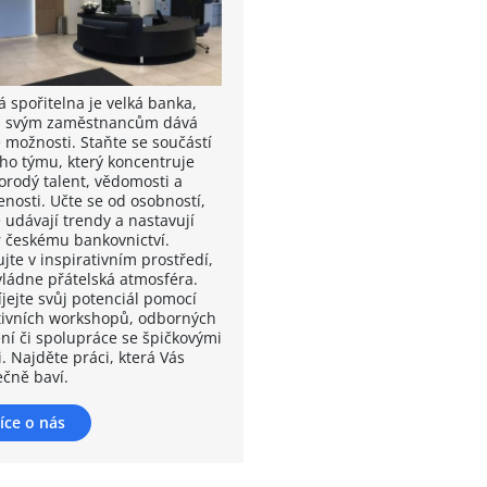
á spořitelna je velká banka,
á svým zaměstnancům dává
é možnosti. Staňte se součástí
ho týmu, který koncentruje
orodý talent, vědomosti a
enosti. Učte se od osobností,
 udávají trendy a nastavují
 českému bankovnictví.
jte v inspirativním prostředí,
vládne přátelská atmosféra.
íjejte svůj potenciál pomocí
tivních workshopů, odborných
ení či spolupráce se špičkovými
. Najděte práci, která Vás
ečně baví.
íce o nás