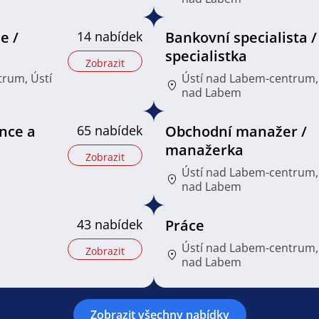
e /
14 nabídek
Bankovní specialista /
specialistka
Zobrazit
trum, Ústí
Ústí nad Labem-centrum,
nad Labem
ance a
65 nabídek
Obchodní manažer /
manažerka
Zobrazit
Ústí nad Labem-centrum,
nad Labem
43 nabídek
Práce
Ústí nad Labem-centrum,
Zobrazit
nad Labem
Zobrazit všechny nabídky