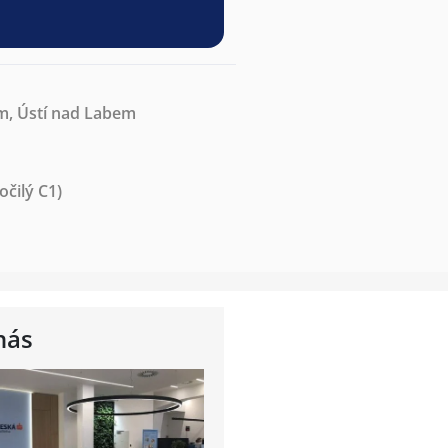
m, Ústí nad Labem
očilý C1)
nás