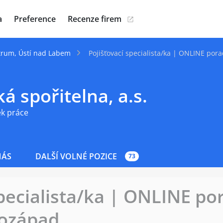
a
Preference
Recenze firem
trum, Ústí nad Labem
Pojišťovací specialista/ka | ONLINE por
á spořitelna, a.s.
ek práce
NÁS
DALŠÍ VOLNÉ POZICE
73
specialista/ka | ONLINE po
rozápad