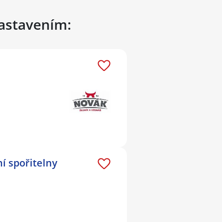
nastavením:
í spořitelny