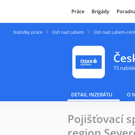
JenPráce.cz
Práce
Brigády
Poradn
Nabídky práce
Ústí nad Labem
Ústí nad Labem-cen
Česk
73 nabíd
DETAIL INZERÁTU
O 
Pojišťovací 
region Seve