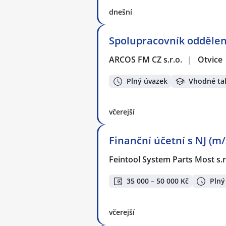
dnešní
Spolupracovník oddělen
ARCOS FM CZ s.r.o.
|
Otvice
Plný úvazek
Vhodné ta
včerejší
Finanční účetní s NJ (m/
Feintool System Parts Most s.r
35 000 – 50 000 Kč
Plný
včerejší