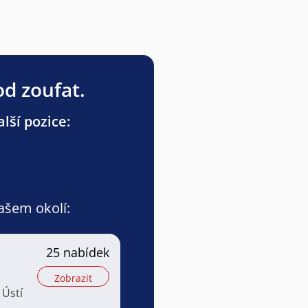
od zoufat.
lší pozice:
vašem okolí:
25 nabídek
Zobrazit
 Ústí