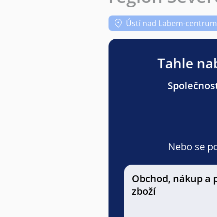
Ústí nad Labem-centrum
Tahle nab
Společnost
Nebo se pod
Obchod, nákup a 
zboží