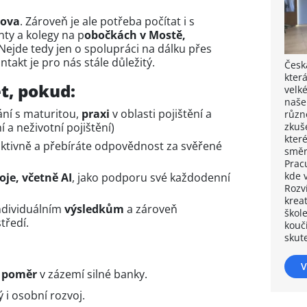
mova
. Zároveň je ale potřeba počítat i s
nty a kolegy na p
obočkách v Mostě,
 Nejde tedy jen o spolupráci na dálku přes
takt je pro nás stále důležitý.
Česk
kter
t, pokud:
velk
naše
ní s maturitou,
praxi
v oblasti pojištění a
různ
í a neživotní pojištění)
zkuš
které
aktivně a přebíráte odpovědnost za svěřené
směr
Pracu
kde 
je, včetně AI
, jako podporu své každodenní
Rozv
krea
individuálním
výsledkům
a zároveň
škol
tředí.
kouči
skut
V
í poměr
v zázemí silné banky.
 i osobní rozvoj.