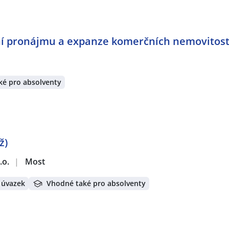
í pronájmu a expanze komerčních nemovitostí 
ké pro absolventy
ž)
.o.
|
Most
 úvazek
Vhodné také pro absolventy