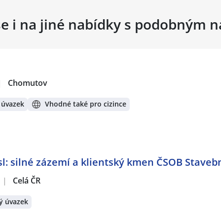
se i na jiné nabídky s podobným 
|
Chomutov
 úvazek
Vhodné také pro cizince
: silné zázemí a klientský kmen ČSOB Stavebn
|
Celá ČR
ý úvazek