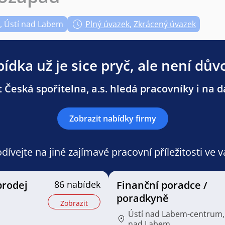
, Ústí nad Labem
Plný úvazek
,
Zkrácený úvazek
ídka už je sice pryč, ale není dův
 Česká spořitelna, a.s. hledá pracovníky i na da
Zobrazit nabídky firmy
ívejte na jiné zajímavé pracovní příležitosti ve 
prodej
86 nabídek
Finanční poradce /
poradkyně
Zobrazit
Ústí nad Labem-centrum,
nad Labem