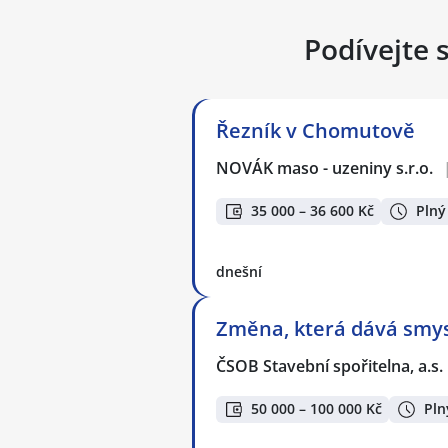
Podívejte 
Řezník v Chomutově
NOVÁK maso - uzeniny s.r.o.
35 000 – 36 600 Kč
Plný
dnešní
Změna, která dává smysl
ČSOB Stavební spořitelna, a.s.
50 000 – 100 000 Kč
Pln