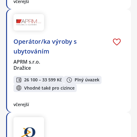
včerejší
Operátor/ka výroby s
ubytováním
APRM s.r.o.
Dražice
26 100 – 33 599 Kč
Plný úvazek
Vhodné také pro cizince
včerejší