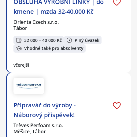
OBSLUHA VÝROBNÍ LINKY | do
kmene | mzda 32-40.000 Kč
Orienta Czech s.r.o.
Tábor
32 000 – 40 000 Kč
Plný úvazek
Vhodné také pro absolventy
včerejší
Přípravář do výroby -
Náborový příspěvek!
Trèves Perfoam s.r.o.
Měšice, Tábor