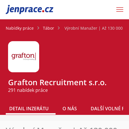
JenPráce.cz
Nabídky práce
Tábor
Výrobní Manažer | Až 130 000 Kč
Grafton Recruitment s.r.o.
291 nabídek práce
DETAIL INZERÁTU
O NÁS
DALŠÍ VOLNÉ PO