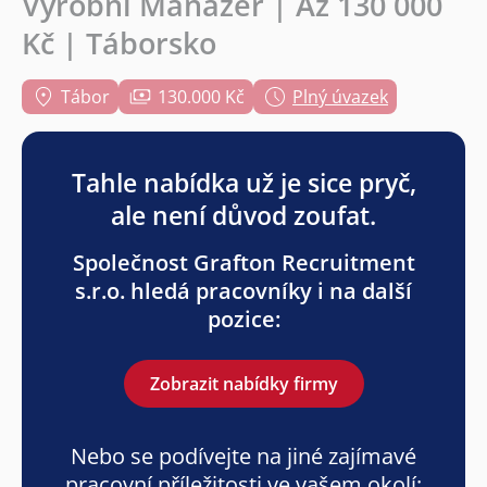
Výrobní Manažer | Až 130 000
Kč | Táborsko
Tábor
130.000 Kč
Plný úvazek
Tahle nabídka už je sice pryč,
ale není důvod zoufat.
Společnost Grafton Recruitment
s.r.o. hledá pracovníky i na další
pozice:
Zobrazit nabídky firmy
Nebo se podívejte na jiné zajímavé
pracovní příležitosti ve vašem okolí: