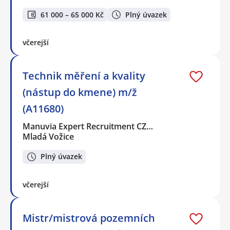
61 000 – 65 000 Kč
Plný úvazek
včerejší
Technik měření a kvality
(nástup do kmene) m/ž
(A11680)
Manuvia Expert Recruitment CZ…
Mladá Vožice
Plný úvazek
včerejší
Mistr/mistrová pozemních