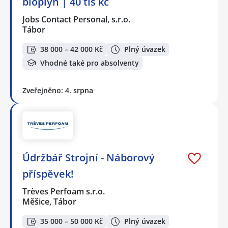
bioplyn | 40 tis kč
Jobs Contact Personal, s.r.o.
Tábor
38 000 – 42 000 Kč
Plný úvazek
Vhodné také pro absolventy
Zveřejněno: 4. srpna
Údržbář Strojní - Náborový
příspěvek!
Trèves Perfoam s.r.o.
Měšice, Tábor
35 000 – 50 000 Kč
Plný úvazek