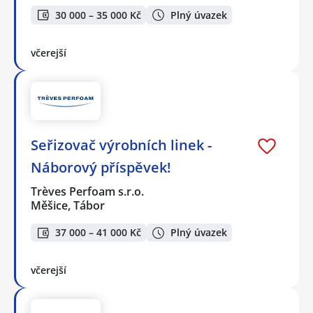
30 000 – 35 000 Kč
Plný úvazek
včerejší
Seřizovač výrobních linek -
Náborový příspěvek!
Trèves Perfoam s.r.o.
Měšice, Tábor
37 000 – 41 000 Kč
Plný úvazek
včerejší