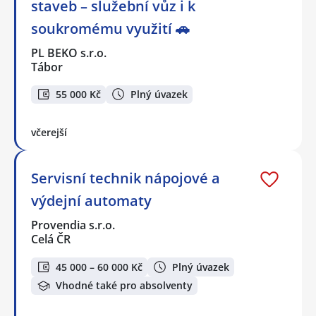
staveb – služební vůz i k
soukromému využití 🚗
PL BEKO s.r.o.
Tábor
55 000 Kč
Plný úvazek
včerejší
Servisní technik nápojové a
výdejní automaty
Provendia s.r.o.
Celá ČR
45 000 – 60 000 Kč
Plný úvazek
Vhodné také pro absolventy