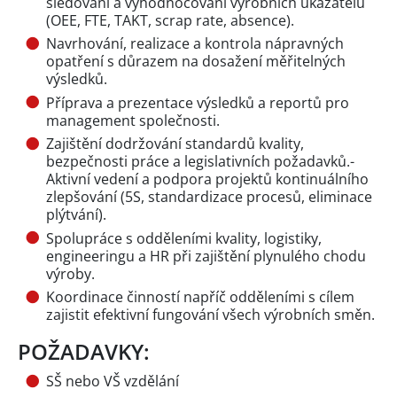
sledování a vyhodnocování výrobních ukazatelů
(OEE, FTE, TAKT, scrap rate, absence).
Navrhování, realizace a kontrola nápravných
opatření s důrazem na dosažení měřitelných
výsledků.
Příprava a prezentace výsledků a reportů pro
management společnosti.
Zajištění dodržování standardů kvality,
bezpečnosti práce a legislativních požadavků.-
Aktivní vedení a podpora projektů kontinuálního
zlepšování (5S, standardizace procesů, eliminace
plýtvání).
Spolupráce s odděleními kvality, logistiky,
engineeringu a HR při zajištění plynulého chodu
výroby.
Koordinace činností napříč odděleními s cílem
zajistit efektivní fungování všech výrobních směn.
POŽADAVKY:
SŠ nebo VŠ vzdělání