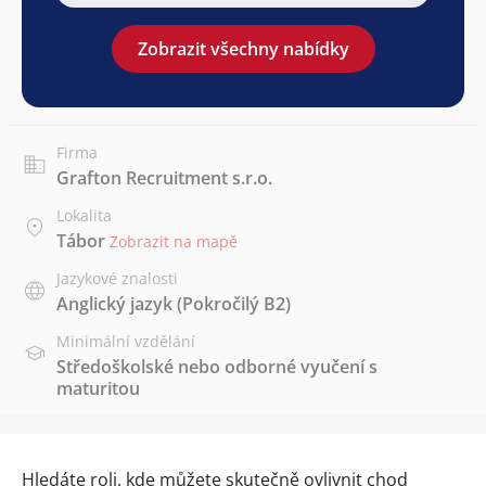
Zobrazit všechny nabídky
Firma
Grafton Recruitment s.r.o.
Lokalita
Tábor
Zobrazit na mapě
Jazykové znalosti
Anglický jazyk
(Pokročilý B2)
Minimální vzdělání
Středoškolské nebo odborné vyučení s
maturitou
Hledáte roli, kde můžete skutečně ovlivnit chod