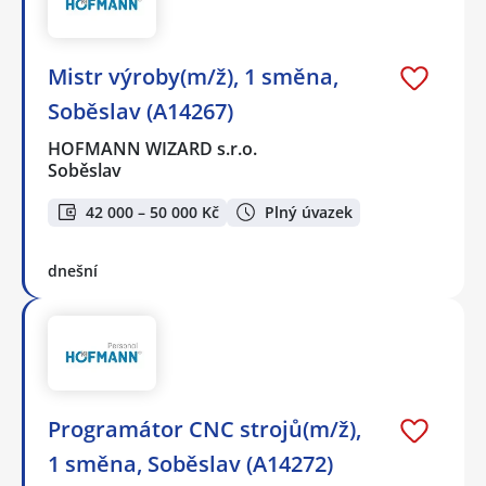
Mistr výroby(m/ž), 1 směna,
Soběslav (A14267)
HOFMANN WIZARD s.r.o.
Soběslav
42 000 – 50 000 Kč
Plný úvazek
dnešní
Programátor CNC strojů(m/ž),
1 směna, Soběslav (A14272)