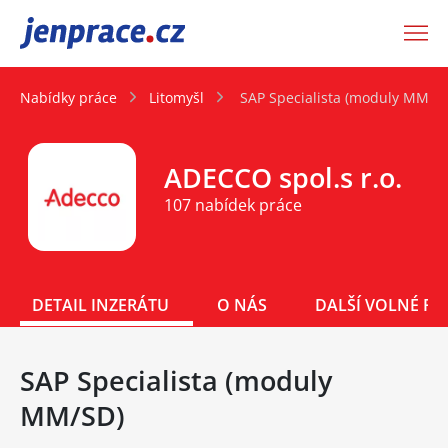
JenPráce.cz
Nabídky práce
Litomyšl
SAP Specialista (moduly MM/S
ADECCO spol.s r.o.
107 nabídek práce
DETAIL INZERÁTU
O NÁS
DALŠÍ VOLNÉ PO
SAP Specialista (moduly
MM/SD)