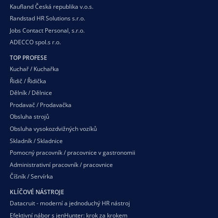
Kaufland Česká republika v.o.s.
Randstad HR Solutions s.r.o.
Jobs Contact Personal, s.r.o.
ADECCO spol.s r.o.
TOP PROFESE
Kuchař / Kuchařka
Řidič / Řidička
Dělník / Dělnice
Prodavač / Prodavačka
Obsluha strojů
Obsluha vysokozdvižných vozíků
Skladník / Skladnice
Pomocný pracovník / pracovnice v gastronomii
Administrativní pracovník / pracovnice
Číšník / Servírka
KLÍČOVÉ NÁSTROJE
Datacruit - moderní a jednoduchý HR nástroj
Efektivní nábor s jenHunter: krok za krokem