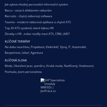
Jak vybrat vhodný personální informační systém
Recru - cesta k efektivním náborům
Recruitis - chytrý náborový software
Teamio - moderní náborová aplikace a chytré ATS
Top 20 ATS systémů, které hýbou HR
Zkratky v HR - znáte rozdíly mezi ATS, CRM, LMS?
KLÍČOVÉ TERMÍNY
Na dobu neurčitou
,
Projektant
,
Elektrikář
,
Vývoj
,
IT
,
Automobil
,
Bezpečnost
,
Lékař
,
Agentura
KLÍČOVÁ SLOVA
Mzda
,
Ukončení prac. poměru
,
Hrubá mzda
,
Nadřízený
,
Hodnocení
,
Pochvala
,
Jsem personalista