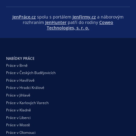
JenPráce.cz
spolu s portálem
JenFirmy.cz
a náborovým
rozhraním
JenHunter
patří do rodiny
Coweo
Technologies, s. r. o.
NABÍDKY PRÁCE
Práce v Brně
Práce v Českých Budějovicích
Práce v Havířově
Práce v Hradci Králové
Práce v Jihlavě
Práce v Karlových Varech
Práce v Kladně
Práce v Liberci
Práce v Mostě
Práce v Olomouci