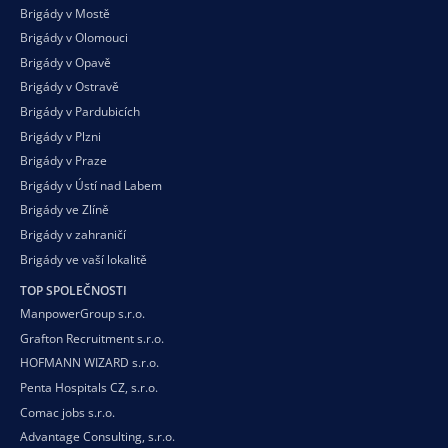
Brigády v Mostě
Brigády v Olomouci
Brigády v Opavě
Brigády v Ostravě
Brigády v Pardubicích
Brigády v Plzni
Brigády v Praze
Brigády v Ústí nad Labem
Brigády ve Zlíně
Brigády v zahraničí
Brigády ve vaší
lokalitě
TOP SPOLEČNOSTI
ManpowerGroup s.r.o.
Grafton Recruitment s.r.o.
HOFMANN WIZARD s.r.o.
Penta Hospitals CZ, s.r.o.
Comac jobs s.r.o.
Advantage Consulting, s.r.o.