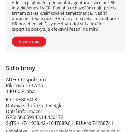
Adecco je globální personální agentura s více než 30
lety zkušeností v ČR. Pomáhá uchazečům najít práci a
firmám získat kvalifikované zaměstnance. Nabízí
dočasné i trvalé pozice v různých odvětvích a odborné
HR poradenství. Díky mezinárodní síti a lokální
expertíze poskytuje efektivní řešení na míru.
Více o nás
Sídlo firmy
ADECCO spol.s r.o.
Pikrtova 1737/1a
140 00 Praha
IČO: 45806403
Datová schránka: teci9gk
Další informace:
GPS: 50.059943,14.430172,
S-JTSK: -741938.42 -1047089.81, RUIAN: 74288741
Poznámka:
Tato adresa je sídlem společnosti a nemusí se