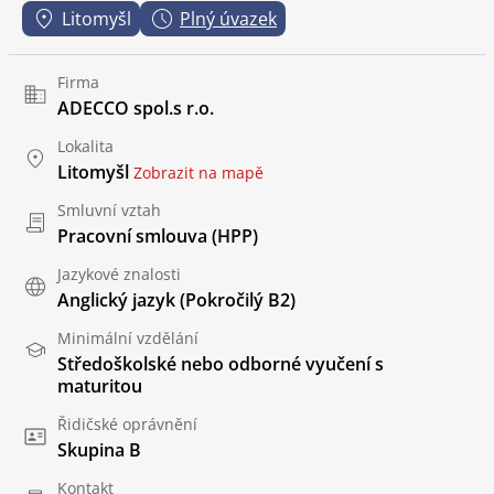
Litomyšl
Plný úvazek
Firma
ADECCO spol.s r.o.
Lokalita
Litomyšl
Zobrazit na mapě
Smluvní vztah
Pracovní smlouva (HPP)
Jazykové znalosti
Anglický jazyk
(Pokročilý B2)
Minimální vzdělání
Středoškolské nebo odborné vyučení s
maturitou
Řidičské oprávnění
Skupina B
Kontakt