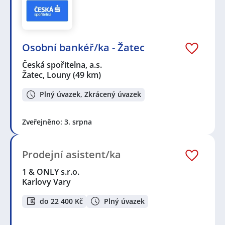
Osobní bankéř/ka - Žatec
Česká spořitelna, a.s.
Žatec, Louny
(49 km)
Plný úvazek, Zkrácený úvazek
Zveřejněno: 3. srpna
Prodejní asistent/ka
1 & ONLY s.r.o.
Karlovy Vary
do 22 400 Kč
Plný úvazek