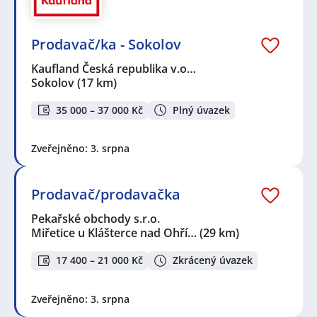
Prodavač/ka - Sokolov
Kaufland Česká republika v.o…
Sokolov
(17 km)
35 000 – 37 000 Kč
Plný úvazek
Zveřejněno: 3. srpna
Prodavač/prodavačka
Pekařské obchody s.r.o.
Miřetice u Klášterce nad Ohří…
(29 km)
17 400 – 21 000 Kč
Zkrácený úvazek
Zveřejněno: 3. srpna