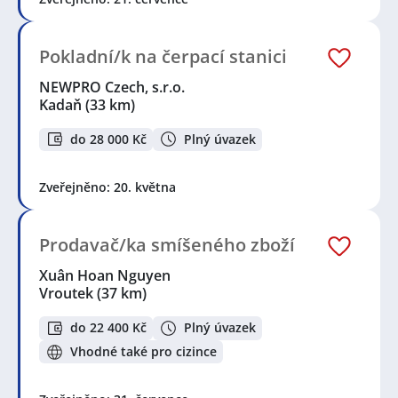
Pokladní/k na čerpací stanici
NEWPRO Czech, s.r.o.
Kadaň
(33 km)
do 28 000 Kč
Plný úvazek
Zveřejněno: 20. května
Prodavač/ka smíšeného zboží
Xuân Hoan Nguyen
Vroutek
(37 km)
do 22 400 Kč
Plný úvazek
Vhodné také pro cizince