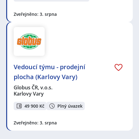
Karlovy Vary
,
Jenišov
,
Ostrov, okres Karlovy Vary
,
Sokolov
,
Miřetice u Klášterce nad Ohří, Klášterec nad
Ohří
,
Mariánské Lázně
,
Úšovice, Mariánské Lázně
,
Zveřejněno: 3. srpna
Horní Lomany, Františkovy Lázně
,
Cheb
,
Chomutov
,
Žatec, okres Louny
,
Loket, okres Sokolov
,
Nejdek
,
Kynšperk nad Ohří
,
Kadaň
,
Vroutek
,
Dolní Bělá
,
Aš
,
Halže
Vedoucí týmu - prodejní
plocha (Karlovy Vary)
Globus ČR, v.o.s.
Karlovy Vary
49 900 Kč
Plný úvazek
Zveřejněno: 3. srpna