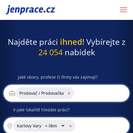
JenPráce.cz
Najděte práci
ihned
! Vybírejte z
24 054
nabídek
Jaké obory, profese či firmy vás zajímají?
×
Prodavač / Prodavačka
V jaké lokalitě hledáte práci?
×
Karlovy Vary