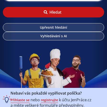
Hledat
Upřesnit hledání
Vyhledávání s AI
Nebaví vás pokaždé vyplňovat políčka?
nebo
k účtu
JenPráce.cz
Přihlaste se
registrujte
a mějte veškeré
formuláře předvyplněny.