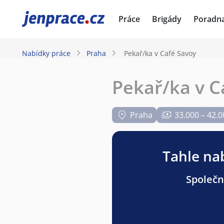
JenPráce.cz
Práce
Brigády
Poradn
Nabídky práce
Praha
Pekař/ka v Café Savoy
Pekař/ka v C
Praha
33.000 – 42.0
Tahle nab
Společno