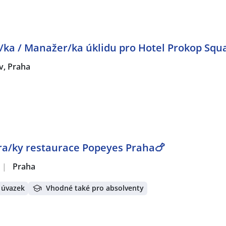
a / Manažer/ka úklidu pro Hotel Prokop Squ
v, Praha
a/ky restaurace Popeyes Praha🍗
|
Praha
 úvazek
Vhodné také pro absolventy