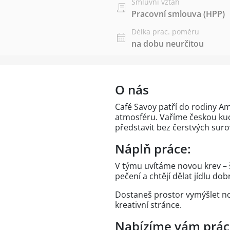
Smluvní vztah
Pracovní smlouva (HPP)
Délka prac. poměru
na dobu neurčitou
O nás
Café Savoy patří do rodiny A
atmosféru. Vaříme českou kuc
představit bez čerstvých suro
Náplň práce:
V týmu uvítáme novou krev – š
pečení a chtějí dělat jídlu do
Dostaneš prostor vymýšlet no
kreativní stránce.
Nabízíme vám práci