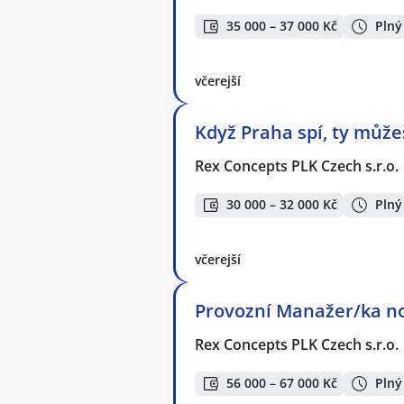
35 000 – 37 000 Kč
Plný
včerejší
Když Praha spí, ty může
Rex Concepts PLK Czech s.r.o.
30 000 – 32 000 Kč
Plný
včerejší
Provozní Manažer/ka no
Rex Concepts PLK Czech s.r.o.
56 000 – 67 000 Kč
Plný