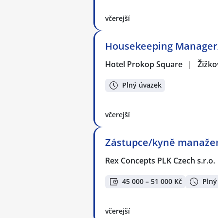
včerejší
Housekeeping Manager/k
Hotel Prokop Square
|
Žižko
Plný úvazek
včerejší
Zástupce/kyně manažer
Rex Concepts PLK Czech s.r.o.
45 000 – 51 000 Kč
Plný
včerejší