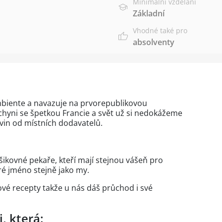
Minimální vzdělání
Základní
Vhodné také pro
absolventy
mbiente a navazuje na prvorepublikovou
hyni se špetkou Francie a svět už si nedokážeme
vin od místních dodavatelů.
ikovné pekaře, kteří mají stejnou vášeň pro
bré jméno stejně jako my.
vé recepty takže u nás dáš průchod i své
, která: