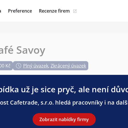
a
Preference
Recenze firem
afé Savoy
00 Kč
Plný úvazek
,
Zkrácený úvazek
ídka už je sice pryč, ale není dův
st Cafetrade, s.r.o. hledá pracovníky i na dalš
Zobrazit nabídky firmy