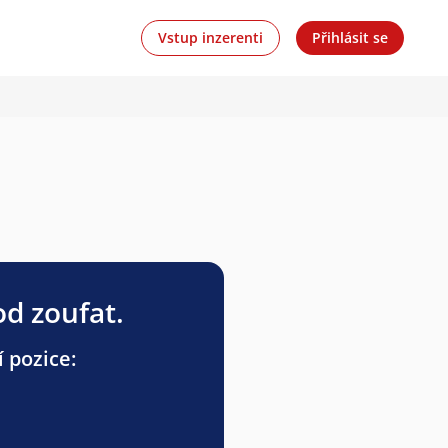
Vstup inzerenti
Přihlásit se
od zoufat.
í pozice: