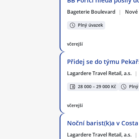
BB Poříčí hledá posily d
Bageterie Boulevard
|
Nové 
Plný úvazek
včerejší
Přidej se do týmu Pekařs
Lagardere Travel Retail, a.s.
|
28 000 – 29 000 Kč
Plný
včerejší
Noční barist(k)a v Costa
Lagardere Travel Retail, a.s.
|