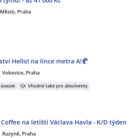
o týmu! - až 41 000 Kč
Město, Praha
tví Hello! na lince metra A!🥐
Vokovice, Praha
 úvazek
Vhodné také pro absolventy
 Coffee na letišti Václava Havla - K/D týden
Ruzyně, Praha