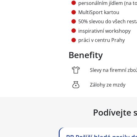
personálním jídlem (na t
MultiSport kartou
50% slevou do všech res
inspirativní workshopy
práci v centru Prahy
Benefity
Slevy na firemní zbo
Zálohy ze mzdy
Podívejte 