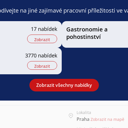
ívejte na jiné zajímavé pracovní příležitosti ve 
17 nabídek
Gastronomie a
pohostinství
Zobrazit
3770 nabídek
Zobrazit
Zobrazit všechny nabídky
Lokalita
Praha
Zobrazit na mapě