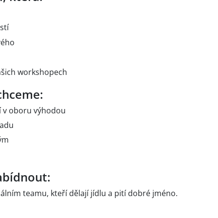
stí
vého
ašich workshopech
 chceme:
í v oboru výhodou
ladu
tým
bídnout:
lním teamu, kteří dělají jídlu a pití dobré jméno.