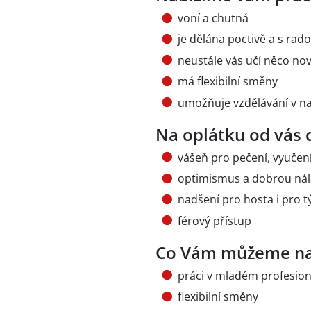
voní a chutná
je dělána poctivě a s rado
neustále vás učí něco no
má flexibilní směny
umožňuje vzdělávání v n
Na oplátku od vás
vášeň pro pečení, vyučen
optimismus a dobrou ná
nadšení pro hosta i pro 
férový přístup
Co Vám můžeme na
práci v mladém profesioná
flexibilní směny